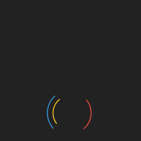
Chứng nhận PEFC
chứng nhận REACH
Chứng nhận ROSH
Chứng nhận UL
Chứng nhận USDA
Chứng nhận UTZ
Chứng nhận WRAP
CNCA, CEE, ECTN, BSC, BESC
Công bố thực phẩm chức năng
Đại diện châu Âu – EC REP
Đại diện UK
Đăng ký FDA, 510k