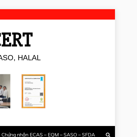
CERT
ASO, HALAL
Chứng nhận ECAS – EQM – SASO – SFDA