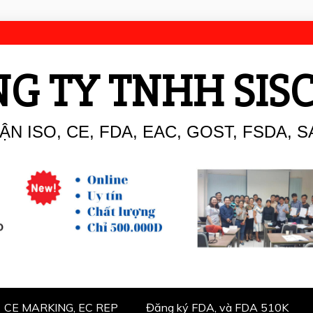
G TY TNHH SIS
N ISO, CE, FDA, EAC, GOST, FSDA, S
CE MARKING, EC REP
Đăng ký FDA, và FDA 510K