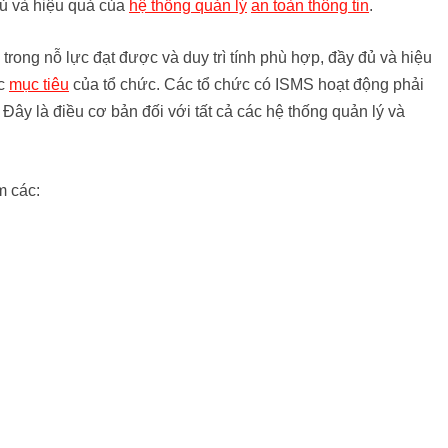
 đủ và hiệu quả của
hệ thống quản lý
an toàn thông tin
.
 trong nỗ lực đạt được và duy trì tính phù hợp, đầy đủ và hiệu
ác
mục tiêu
của tổ chức. Các tổ chức có ISMS hoạt động phải
. Đây là điều cơ bản đối với tất cả các hệ thống quản lý và
m các: