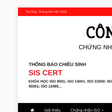
Skip
Thứ bảy, Tháng tám 08, 2026
to
content
CÔN
CHỨNG NHẬ
Giới thiệu
Chứng nhận ISO