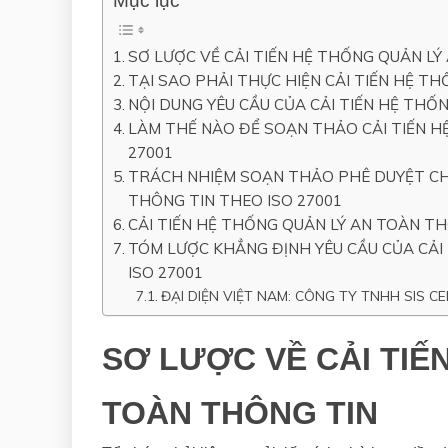
Mục lục
SƠ LƯỢC VỀ CẢI TIẾN HỆ THỐNG QUẢN LÝ
TẠI SAO PHẢI THỰC HIỆN CẢI TIẾN HỆ T
NỘI DUNG YÊU CẦU CỦA CẢI TIẾN HỆ THỐ
LÀM THẾ NÀO ĐỂ SOẠN THẢO CẢI TIẾN H
27001
TRÁCH NHIỆM SOẠN THẢO PHÊ DUYỆT CHÍ
THÔNG TIN THEO ISO 27001
CẢI TIẾN HỆ THỐNG QUẢN LÝ AN TOÀN T
TÓM LƯỢC KHẲNG ĐỊNH YÊU CẦU CỦA CẢI
ISO 27001
ĐẠI DIỆN VIỆT NAM: CÔNG TY TNHH SIS C
SƠ LƯỢC VỀ CẢI TIẾ
TOÀN THÔNG TIN