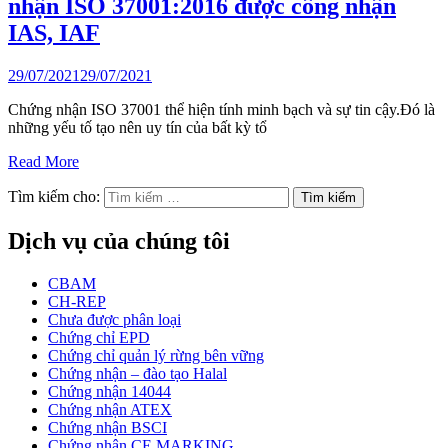
nhận ISO 37001:2016 được công nhận
IAS, IAF
29/07/2021
29/07/2021
Chứng nhận ISO 37001 thể hiện tính minh bạch và sự tin cậy.Đó là
những yếu tố tạo nên uy tín của bất kỳ tổ
Read More
Tìm kiếm cho:
Dịch vụ của chúng tôi
CBAM
CH-REP
Chưa được phân loại
Chứng chỉ EPD
Chứng chỉ quản lý rừng bên vững
Chứng nhận – đào tạo Halal
Chứng nhận 14044
Chứng nhận ATEX
Chứng nhận BSCI
Chứng nhận CE MARKING