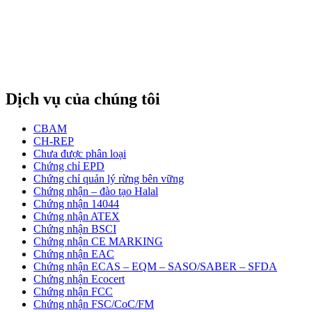
Dịch vụ của chúng tôi
CBAM
CH-REP
Chưa được phân loại
Chứng chỉ EPD
Chứng chỉ quản lý rừng bên vững
Chứng nhận – đào tạo Halal
Chứng nhận 14044
Chứng nhận ATEX
Chứng nhận BSCI
Chứng nhận CE MARKING
Chứng nhận EAC
Chứng nhận ECAS – EQM – SASO/SABER – SFDA
Chứng nhận Ecocert
Chứng nhận FCC
Chứng nhận FSC/CoC/FM