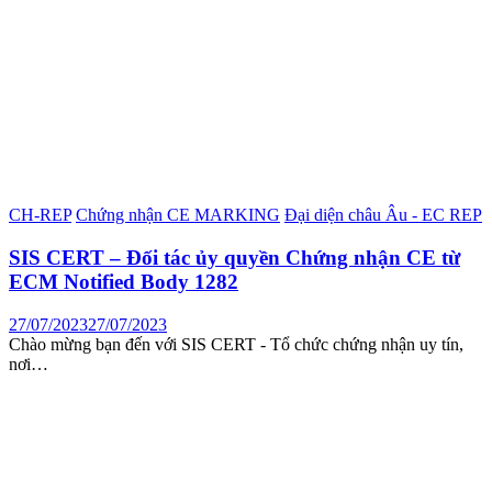
CH-REP
Chứng nhận CE MARKING
Đại diện châu Âu - EC REP
SIS CERT – Đối tác ủy quyền Chứng nhận CE từ
ECM Notified Body 1282
27/07/2023
27/07/2023
Chào mừng bạn đến với SIS CERT - Tổ chức chứng nhận uy tín,
nơi…