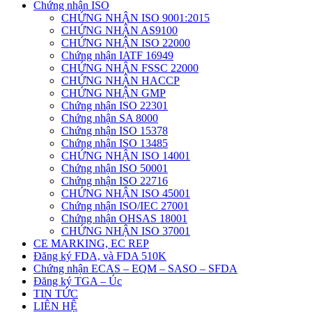
Chứng nhận ISO
CHỨNG NHẬN ISO 9001:2015
CHỨNG NHẬN AS9100
CHỨNG NHẬN ISO 22000
Chứng nhận IATF 16949
CHỨNG NHẬN FSSC 22000
CHỨNG NHẬN HACCP
CHỨNG NHẬN GMP
Chứng nhận ISO 22301
Chứng nhận SA 8000
Chứng nhận ISO 15378
Chứng nhận ISO 13485
CHỨNG NHẬN ISO 14001
Chứng nhận ISO 50001
Chứng nhận ISO 22716
CHỨNG NHẬN ISO 45001
Chứng nhận ISO/IEC 27001
Chứng nhận OHSAS 18001
CHỨNG NHẬN ISO 37001
CE MARKING, EC REP
Đăng ký FDA, và FDA 510K
Chứng nhận ECAS – EQM – SASO – SFDA
Đăng ký TGA – Úc
TIN TỨC
LIÊN HỆ