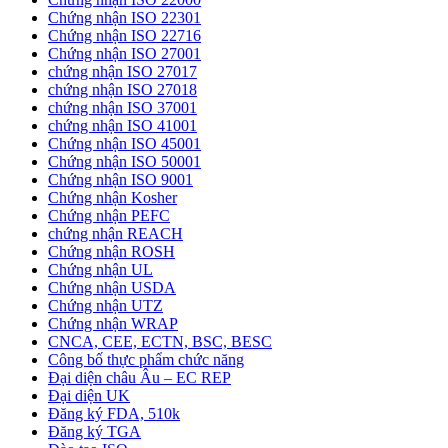
Chứng nhận ISO 22301
Chứng nhận ISO 22716
Chứng nhận ISO 27001
chứng nhận ISO 27017
chứng nhận ISO 27018
chứng nhận ISO 37001
chứng nhận ISO 41001
Chứng nhận ISO 45001
Chứng nhận ISO 50001
Chứng nhận ISO 9001
Chứng nhận Kosher
Chứng nhận PEFC
chứng nhận REACH
Chứng nhận ROSH
Chứng nhận UL
Chứng nhận USDA
Chứng nhận UTZ
Chứng nhận WRAP
CNCA, CEE, ECTN, BSC, BESC
Công bố thực phẩm chức năng
Đại diện châu Âu – EC REP
Đại diện UK
Đăng ký FDA, 510k
Đăng ký TGA