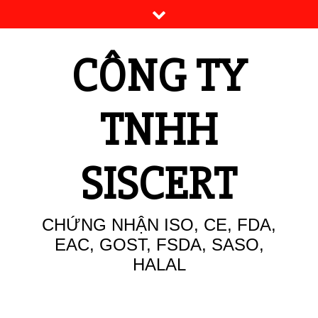
Skip
to
content
CÔNG TY
TNHH
SISCERT
CHỨNG NHẬN ISO, CE, FDA,
EAC, GOST, FSDA, SASO,
HALAL