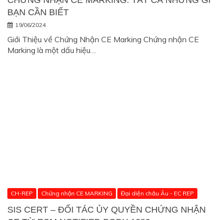
BẠN CẦN BIẾT
19/06/2024
Giới Thiệu về Chứng Nhận CE Marking Chứng nhận CE
Marking là một dấu hiệu…
CH-REP
Chứng nhận CE MARKING
Đại diện châu Âu - EC REP
SIS CERT – ĐỐI TÁC ỦY QUYỀN CHỨNG NHẬN