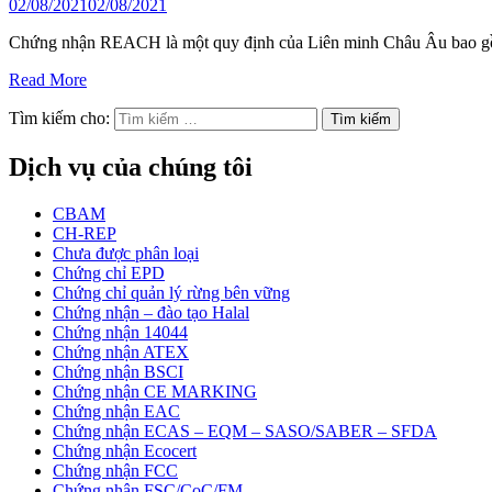
02/08/2021
02/08/2021
Chứng nhận REACH là một quy định của Liên minh Châu Âu bao gồm
Read More
Tìm kiếm cho:
Dịch vụ của chúng tôi
CBAM
CH-REP
Chưa được phân loại
Chứng chỉ EPD
Chứng chỉ quản lý rừng bên vững
Chứng nhận – đào tạo Halal
Chứng nhận 14044
Chứng nhận ATEX
Chứng nhận BSCI
Chứng nhận CE MARKING
Chứng nhận EAC
Chứng nhận ECAS – EQM – SASO/SABER – SFDA
Chứng nhận Ecocert
Chứng nhận FCC
Chứng nhận FSC/CoC/FM