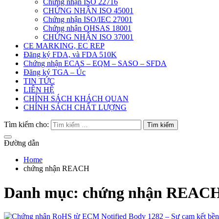
Chứng nhận ISO 22716
CHỨNG NHẬN ISO 45001
Chứng nhận ISO/IEC 27001
Chứng nhận OHSAS 18001
CHỨNG NHẬN ISO 37001
CE MARKING, EC REP
Đăng ký FDA, và FDA 510K
Chứng nhận ECAS – EQM – SASO – SFDA
Đăng ký TGA – Úc
TIN TỨC
LIÊN HỆ
CHÍNH SÁCH KHÁCH QUAN
CHÍNH SÁCH CHẤT LƯỢNG
Tìm kiếm cho:
Đường dẫn
Home
chứng nhận REACH
Danh mục:
chứng nhận REAC