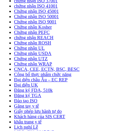
chứng nhận ISO 37001
chứng nhận ISO 41001
Chứng nhận ISO 45001
Chứng nhận ISO 50001
Chứng nhận ISO 9001
Chứng nhận Kosher
Chứng nhận PEFC
chứng nhận REACH
Chứng nhận ROSH
Chứng nhận UL
Chứng nhận USDA
Chứng nhận UTZ
Chứng nhận WRAP
CNCA, CEE, ECTN, BSC, BESC
Công bố thực phẩm chức năng
Đại diện châu Âu – EC REP
Đại diện UK
Đăng ký FDA, 510k
Đăng ký TGA
Đào tạo ISO
Găng tay y tế
Giấy phép lưu hành tự do
Khách hàng của SIS CERT
khẩu trang y tế
Lịch nghỉ Lễ