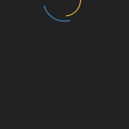
Chứng chỉ quản lý rừng bên vững
Chứng nhận – đào tạo Halal
Chứng nhận 14044
Chứng nhận ATEX
Chứng nhận BSCI
Chứng nhận CE MARKING
Chứng nhận EAC
Chứng nhận ECAS – EQM – SASO/SABER – SFDA
Chứng nhận Ecocert
Chứng nhận FCC
Chứng nhận FSC/CoC/FM
chứng nhận FSSC 22000
Chứng nhận GOST R