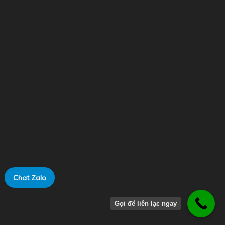
DỊCH VỤ CỦA CHÚNG TÔI
CBAM
CH-REP
Chưa được phân loại
Chứng chỉ EPD
Chat Zalo
Chứng chỉ quản lý rừng bên vững
0918991146
Gọi để liên lạc ngay
Chứng nhận – đào tạo Halal