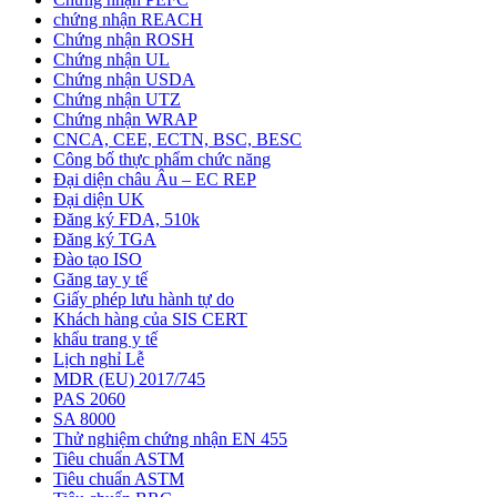
chứng nhận REACH
Chứng nhận ROSH
Chứng nhận UL
Chứng nhận USDA
Chứng nhận UTZ
Chứng nhận WRAP
CNCA, CEE, ECTN, BSC, BESC
Công bố thực phẩm chức năng
Đại diện châu Âu – EC REP
Đại diện UK
Đăng ký FDA, 510k
Đăng ký TGA
Đào tạo ISO
Găng tay y tế
Giấy phép lưu hành tự do
Khách hàng của SIS CERT
khẩu trang y tế
Lịch nghỉ Lễ
MDR (EU) 2017/745
PAS 2060
SA 8000
Thử nghiệm chứng nhận EN 455
Tiêu chuẩn ASTM
Tiêu chuẩn ASTM