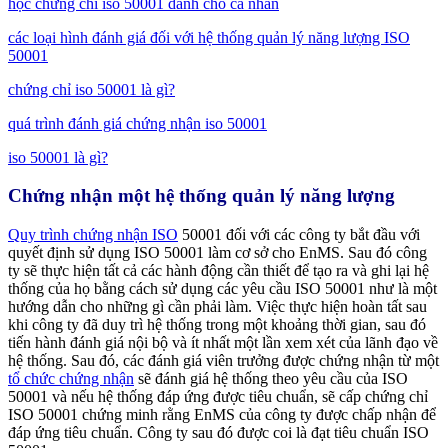
học chứng chỉ iso 50001 dành cho cá nhân
các loại hình đánh giá đối với hệ thống quản lý năng lượng ISO
50001
chứng chỉ iso 50001 là gì?
quá trình đánh giá chứng nhận iso 50001
iso 50001 là gì?
Chứng nhận một hệ thống quản lý năng lượng
Quy trình chứng nhận ISO
50001 đối với các công ty bắt đầu với
quyết định sử dụng ISO 50001 làm cơ sở cho EnMS. Sau đó công
ty sẽ thực hiện tất cả các hành động cần thiết để tạo ra và ghi lại hệ
thống của họ bằng cách sử dụng các yêu cầu ISO 50001 như là một
hướng dẫn cho những gì cần phải làm. Việc thực hiện hoàn tất sau
khi công ty đã duy trì hệ thống trong một khoảng thời gian, sau đó
tiến hành đánh giá nội bộ và ít nhất một lần xem xét của lãnh đạo về
hệ thống. Sau đó, các đánh giá viên trưởng được chứng nhận từ một
tổ chức chứng nhận
sẽ đánh giá hệ thống theo yêu cầu của ISO
50001 và nếu hệ thống đáp ứng được tiêu chuẩn, sẽ cấp chứng chỉ
ISO 50001 chứng minh rằng EnMS của công ty được chấp nhận để
đáp ứng tiêu chuẩn. Công ty sau đó được coi là đạt tiêu chuẩn ISO