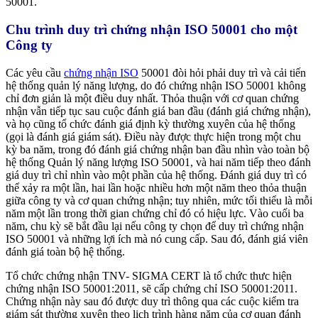
50001.
Chu trình duy trì chứng nhận ISO 50001 cho một
Công ty
Các yêu cầu
chứng nhận ISO
50001 đòi hỏi phải duy trì và cải tiến
hệ thống quản lý năng lượng, do đó chứng nhận ISO 50001 không
chỉ đơn giản là một điều duy nhất. Thỏa thuận với cơ quan chứng
nhận vẫn tiếp tục sau cuộc đánh giá ban đầu (đánh giá chứng nhận),
và họ cũng tổ chức đánh giá định kỳ thường xuyên của hệ thống
(gọi là đánh giá giám sát). Điều này được thực hiện trong một chu
kỳ ba năm, trong đó đánh giá chứng nhận ban đầu nhìn vào toàn bộ
hệ thống Quản lý năng lượng ISO 50001, và hai năm tiếp theo đánh
giá duy trì chỉ nhìn vào một phần của hệ thống. Đánh giá duy trì có
thể xảy ra một lần, hai lần hoặc nhiều hơn một năm theo thỏa thuận
giữa công ty và cơ quan chứng nhận; tuy nhiên, mức tối thiểu là mỗi
năm một lần trong thời gian chứng chỉ đó có hiệu lực. Vào cuối ba
năm, chu kỳ sẽ bắt đầu lại nếu công ty chọn để duy trì chứng nhận
ISO 50001 và những lợi ích mà nó cung cấp. Sau đó, đánh giá viên
đánh giá toàn bộ hệ thống.
Tổ chức chứng nhận TNV- SIGMA CERT là tổ chức thưc hiện
chứng nhận ISO 50001:2011, sẽ cấp chứng chỉ ISO 50001:2011.
Chứng nhận này sau đó được duy trì thông qua các cuộc kiểm tra
giám sát thường xuyên theo lịch trình hàng năm của cơ quan đánh