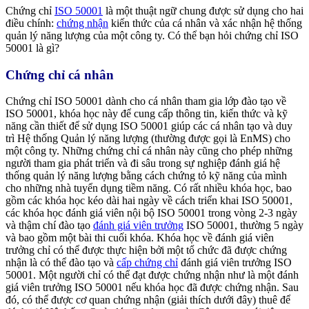
Chứng chỉ
ISO 50001
là một thuật ngữ chung được sử dụng cho hai
điều chính:
chứng nhận
kiến thức của cá nhân và xác nhận hệ thống
quản lý năng lượng của một công ty. Có thể bạn hỏi chứng chỉ ISO
50001 là gì?
Chứng chỉ cá nhân
Chứng chỉ ISO 50001 dành cho cá nhân tham gia lớp đào tạo về
ISO 50001, khóa học này để cung cấp thông tin, kiến ​​thức và kỹ
năng cần thiết để sử dụng ISO 50001 giúp các cá nhân tạo và duy
trì Hệ thống Quản lý năng lượng (thường được gọi là EnMS) cho
một công ty. Những chứng chỉ cá nhân này cũng cho phép những
người tham gia phát triển và đi sâu trong sự nghiệp đánh giá hệ
thống quản lý năng lượng bằng cách chứng tỏ kỹ năng của mình
cho những nhà tuyển dụng tiềm năng. Có rất nhiều khóa học, bao
gồm các khóa học kéo dài hai ngày về cách triển khai ISO 50001,
các khóa học đánh giá viên nội bộ ISO 50001 trong vòng 2-3 ngày
và thậm chí đào tạo
đánh giá viên trưởng
ISO 50001, thường 5 ngày
và bao gồm một bài thi cuối khóa. Khóa học về đánh giá viên
trưởng chỉ có thể được thực hiện bởi một tổ chức đã được chứng
nhận là có thể đào tạo và
cấp chứng chỉ
đánh giá viên trưởng ISO
50001. Một người chỉ có thể đạt được chứng nhận như là một đánh
giá viên trưởng ISO 50001 nếu khóa học đã được chứng nhận. Sau
đó, có thể được cơ quan chứng nhận (giải thích dưới đây) thuê để