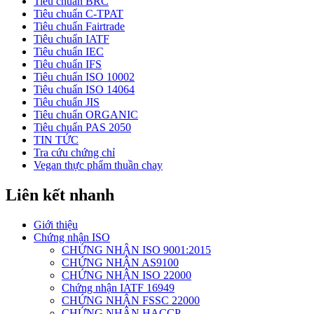
Tiêu chuẩn BRC
Tiêu chuẩn C-TPAT
Tiêu chuẩn Fairtrade
Tiêu chuẩn IATF
Tiêu chuẩn IEC
Tiêu chuẩn IFS
Tiêu chuẩn ISO 10002
Tiêu chuẩn ISO 14064
Tiêu chuẩn JIS
Tiêu chuẩn ORGANIC
Tiêu chuẩn PAS 2050
TIN TỨC
Tra cứu chứng chỉ
Vegan thực phẩm thuần chay
Liên kết nhanh
Giới thiệu
Chứng nhận ISO
CHỨNG NHẬN ISO 9001:2015
CHỨNG NHẬN AS9100
CHỨNG NHẬN ISO 22000
Chứng nhận IATF 16949
CHỨNG NHẬN FSSC 22000
CHỨNG NHẬN HACCP