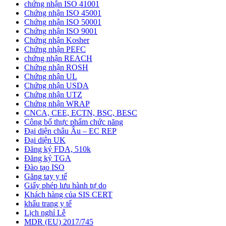
chứng nhận ISO 41001
Chứng nhận ISO 45001
Chứng nhận ISO 50001
Chứng nhận ISO 9001
Chứng nhận Kosher
Chứng nhận PEFC
chứng nhận REACH
Chứng nhận ROSH
Chứng nhận UL
Chứng nhận USDA
Chứng nhận UTZ
Chứng nhận WRAP
CNCA, CEE, ECTN, BSC, BESC
Công bố thực phẩm chức năng
Đại diện châu Âu – EC REP
Đại diện UK
Đăng ký FDA, 510k
Đăng ký TGA
Đào tạo ISO
Găng tay y tế
Giấy phép lưu hành tự do
Khách hàng của SIS CERT
khẩu trang y tế
Lịch nghỉ Lễ
MDR (EU) 2017/745