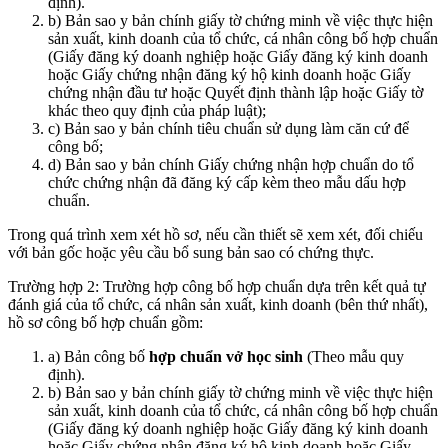
định).
b) Bản sao y bản chính giấy tờ chứng minh về việc thực hiện
sản xuất, kinh doanh của tổ chức, cá nhân công bố hợp chuẩn
(Giấy đăng ký doanh nghiệp hoặc Giấy đăng ký kinh doanh
hoặc Giấy chứng nhận đăng ký hộ kinh doanh hoặc Giấy
chứng nhận đầu tư hoặc Quyết định thành lập hoặc Giấy tờ
khác theo quy định của pháp luật);
c) Bản sao y bản chính tiêu chuẩn sử dụng làm căn cứ để
công bố;
d) Bản sao y bản chính Giấy chứng nhận hợp chuẩn do tổ
chức chứng nhận đã đăng ký cấp kèm theo mẫu dấu hợp
chuẩn.
Trong quá trình xem xét hồ sơ, nếu cần thiết sẽ xem xét, đối chiếu
với bản gốc hoặc yêu cầu bổ sung bản sao có chứng thực.
Trường hợp 2: Trường hợp công bố hợp chuẩn dựa trên kết quả tự
đánh giá của tổ chức, cá nhân sản xuất, kinh doanh (bên thứ nhất),
hồ sơ công bố hợp chuẩn gồm:
a) Bản công bố
hợp chuẩn
vở học sinh
(Theo mẫu quy
định).
b) Bản sao y bản chính giấy tờ chứng minh về việc thực hiện
sản xuất, kinh doanh của tổ chức, cá nhân công bố hợp chuẩn
(Giấy đăng ký doanh nghiệp hoặc Giấy đăng ký kinh doanh
hoặc Giấy chứng nhận đăng ký hộ kinh doanh hoặc Giấy