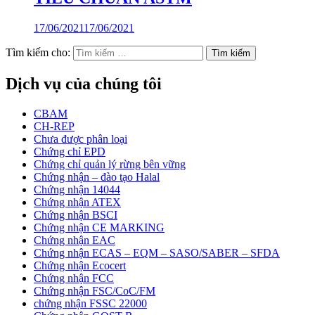
17/06/2021
17/06/2021
Tìm kiếm cho:
Dịch vụ của chúng tôi
CBAM
CH-REP
Chưa được phân loại
Chứng chỉ EPD
Chứng chỉ quản lý rừng bên vững
Chứng nhận – đào tạo Halal
Chứng nhận 14044
Chứng nhận ATEX
Chứng nhận BSCI
Chứng nhận CE MARKING
Chứng nhận EAC
Chứng nhận ECAS – EQM – SASO/SABER – SFDA
Chứng nhận Ecocert
Chứng nhận FCC
Chứng nhận FSC/CoC/FM
chứng nhận FSSC 22000