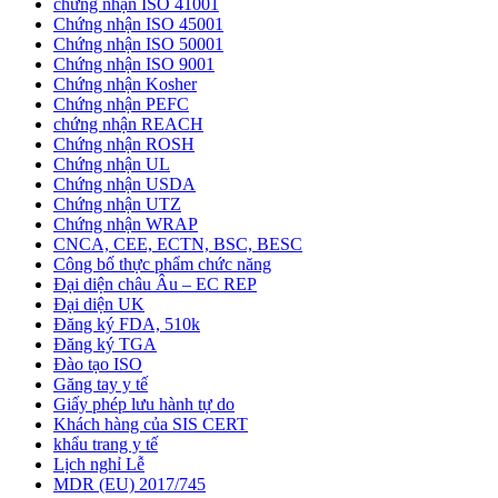
chứng nhận ISO 41001
Chứng nhận ISO 45001
Chứng nhận ISO 50001
Chứng nhận ISO 9001
Chứng nhận Kosher
Chứng nhận PEFC
chứng nhận REACH
Chứng nhận ROSH
Chứng nhận UL
Chứng nhận USDA
Chứng nhận UTZ
Chứng nhận WRAP
CNCA, CEE, ECTN, BSC, BESC
Công bố thực phẩm chức năng
Đại diện châu Âu – EC REP
Đại diện UK
Đăng ký FDA, 510k
Đăng ký TGA
Đào tạo ISO
Găng tay y tế
Giấy phép lưu hành tự do
Khách hàng của SIS CERT
khẩu trang y tế
Lịch nghỉ Lễ
MDR (EU) 2017/745