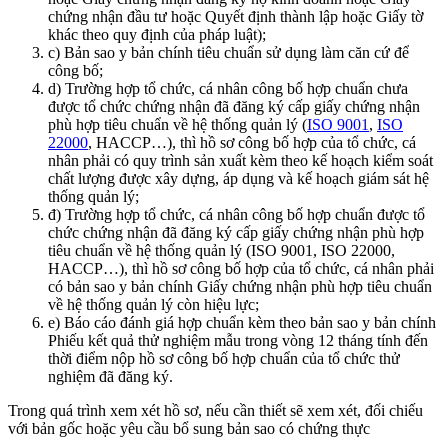
chứng nhận đầu tư hoặc Quyết định thành lập hoặc Giấy tờ
khác theo quy định của pháp luật);
c) Bản sao y bản chính tiêu chuẩn sử dụng làm căn cứ để
công bố;
d) Trường hợp tổ chức, cá nhân công bố hợp chuẩn chưa
được tổ chức chứng nhận đã đăng ký cấp giấy chứng nhận
phù hợp tiêu chuẩn về hệ thống quản lý (
ISO 9001
,
ISO
22000
, HACCP…), thì hồ sơ công bố hợp của tổ chức, cá
nhân phải có quy trình sản xuất kèm theo kế hoạch kiểm soát
chất lượng được xây dựng, áp dụng và kế hoạch giám sát hệ
thống quản lý;
đ) Trường hợp tổ chức, cá nhân công bố hợp chuẩn được tổ
chức chứng nhận đã đăng ký cấp giấy chứng nhận phù hợp
tiêu chuẩn về hệ thống quản lý (ISO 9001, ISO 22000,
HACCP…), thì hồ sơ công bố hợp của tổ chức, cá nhân phải
có bản sao y bản chính Giấy chứng nhận phù hợp tiêu chuẩn
về hệ thống quản lý còn hiệu lực;
e) Báo cáo đánh giá hợp chuẩn kèm theo bản sao y bản chính
Phiếu kết quả thử nghiệm mẫu trong vòng 12 tháng tính đến
thời điểm nộp hồ sơ công bố hợp chuẩn của tổ chức thử
nghiệm đã đăng ký.
Trong quá trình xem xét hồ sơ, nếu cần thiết sẽ xem xét, đối chiếu
với bản gốc hoặc yêu cầu bổ sung bản sao có chứng thực