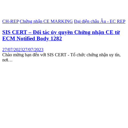
CH-REP
Chứng nhận CE MARKING
Đại diện châu Âu - EC REP
SIS CERT – Đối tác ủy quyền Chứng nhận CE từ
ECM Notified Body 1282
27/07/2023
27/07/2023
Chào mừng bạn đến với SIS CERT - Tổ chức chứng nhận uy tín,
nơi…