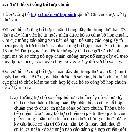
2.5 Xử lí hồ sơ công bố hợp chuẩn
Hồ sơ công bố
hợp chuẩn vở học sinh
gửi tới Chi cục được xử lý
như sau:
Đối với hồ sơ công bố hợp chuẩn không đầy đủ, trong thời hạn 03
(ba) ngày làm việc kể từ ngày nhận được hồ sơ công bố hợp chuẩn,
Chi cục thông báo bằng văn bản đề nghị bổ sung các loại giấy tờ
theo quy định tới tổ chức, cá nhân công bố hợp chuẩn. Sau thời hạn
15 (mười lăm) ngày làm việc kể từ ngày Chi cục gửi văn bản đề
nghị mà hồ sơ công bố hợp chuẩn không được bổ sung đầy đủ theo
quy định, Chi cục có quyền hủy bỏ việc xử lý đối với hồ sơ này.
Đối với hồ sơ công bố hợp chuẩn đầy đủ, trong thời gian 05 (năm)
ngày làm việc kể từ ngày nhận được hồ sơ công bố hợp chuẩn, Chi
cục phải tổ chức kiểm tra tính hợp lệ của hồ sơ công bố hợp chuẩn
để xử lý như sau:
a) Trường hợp hồ sơ công bố hợp chuẩn đầy đủ và hợp lệ,
Chi cục ban hành Thông báo tiếp nhận hồ sơ công bố hợp
chuẩn cho tổ chức, cá nhân công bố hợp chuẩn. Thông báo
tiếp nhận hồ sơ công bố hợp chuẩn có giá trị theo giá trị của
giấy chứng nhận hợp chuẩn do tổ chức chứng nhận đã đăng
ký cấp hoặc có giá trị 03 (ba) năm kể từ ngày lãnh đạo tổ
chức, cá nhân ký xác nhận báo cáo đánh giá hợp chuẩn (đối