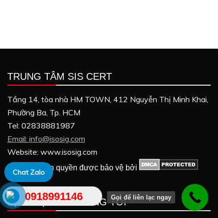
TRUNG TÂM SIS CERT
Tầng 14, tòa nhà HM TOWN, 412 Nguyễn Thị Minh Khai,
Phường Ba, Tp. HCM
Tel: 02838881987
Email: info@isosig.com
Website: www.isosig.com
Nội dung bản quyền được bảo vệ bởi
Chat Zalo
0918991146
Gọi để liên lạc ngay
DỊCH VỤ CỦA CHÚNG TÔI