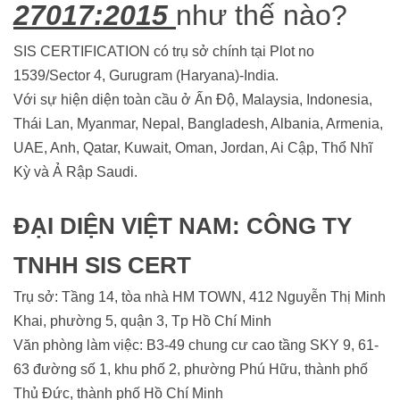
27017:2015
như thế nào?
SIS CERTIFICATION có trụ sở chính tại Plot no
1539/Sector 4, Gurugram (Haryana)-India.
Với sự hiện diện toàn cầu ở Ấn Độ, Malaysia, Indonesia,
Thái Lan, Myanmar, Nepal, Bangladesh, Albania, Armenia,
UAE, Anh, Qatar, Kuwait, Oman, Jordan, Ai Cập, Thổ Nhĩ
Kỳ và Ả Rập Saudi.
ĐẠI DIỆN VIỆT NAM: CÔNG TY
TNHH SIS CERT
Trụ sở: Tầng 14, tòa nhà HM TOWN, 412 Nguyễn Thị Minh
Khai, phường 5, quận 3, Tp Hồ Chí Minh
Văn phòng làm việc: B3-49 chung cư cao tầng SKY 9, 61-
63 đường số 1, khu phố 2, phường Phú Hữu, thành phố
Thủ Đức, thành phố Hồ Chí Minh