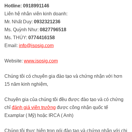
Hotline:
0918991146
Liên hệ nhân viên kinh doanh:
Mr. Nhất Duy:
0932321236
Ms. Quỳnh Như:
0827796518
Ms. THÚY:
0774416158
Email:
info@isosig.com
Website:
www.isosig.com
Chúng tôi có chuyên gia đào tạo và chứng nhận với hơn
15 năm kinh nghiệm,
Chuyên gia của chúng tôi đều được đào tạo và có chứng
chỉ
đánh giá viên trưởng
được công nhận quốc tế
Examplar ( Mỹ) hoặc IRCA ( Anh)
Chúng tôi thực hiện trọn gói đào tạo và chứng nhận với chi