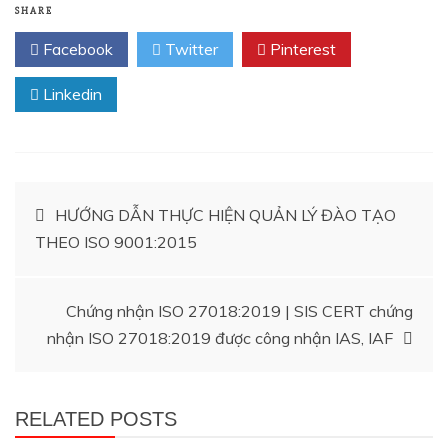
SHARE
Facebook
Twitter
Pinterest
Linkedin
Điều
HƯỚNG DẪN THỰC HIỆN QUẢN LÝ ĐÀO TẠO
THEO ISO 9001:2015
hướng
bài
Chứng nhận ISO 27018:2019 | SIS CERT chứng
nhận ISO 27018:2019 được công nhận IAS, IAF
viết
RELATED POSTS