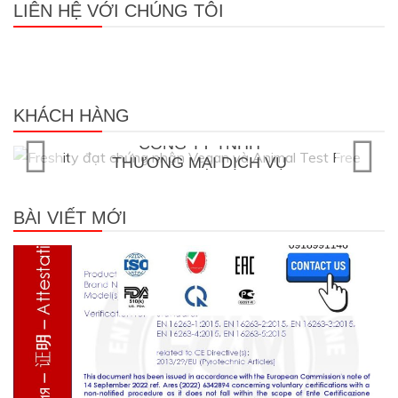
LIÊN HỆ VỚI CHÚNG TÔI
Khách hàng của SIS CERT
KHÁCH HÀNG
Vegan thực phẩm thuần chay
CÔNG TY TNHH
THƯƠNG MẠI DỊCH VỤ
FRESHITY ĐẠT GIẤY
CHỨNG NHẬN VEGAN
BÀI VIẾT MỚI
21/11/2022