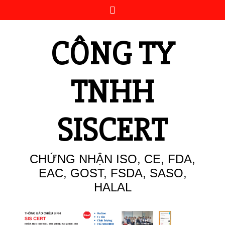
Skip
to
content
CÔNG TY
TNHH
SISCERT
CHỨNG NHẬN ISO, CE, FDA,
EAC, GOST, FSDA, SASO,
HALAL