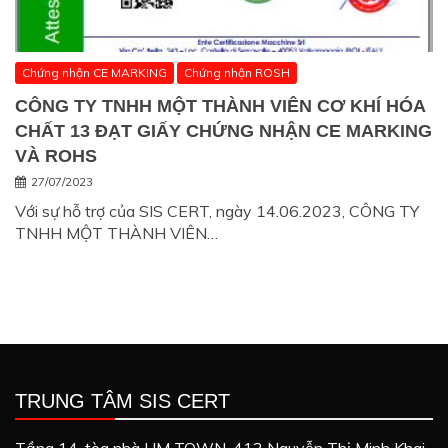
Chứng nhận CE MARKING
Chứng nhận ROSH
CÔNG TY TNHH MỘT THÀNH VIÊN CƠ KHÍ HÓA
CHẤT 13 ĐẠT GIẤY CHỨNG NHẬN CE MARKING
VÀ ROHS
27/07/2023
Với sự hỗ trợ của SIS CERT, ngày 14.06.2023, CÔNG TY
TNHH MỘT THÀNH VIÊN…
TRUNG TÂM SIS CERT
Tầng 14, tòa nhà HM TOWN, 412 Nguyễn Thị Minh Khai,