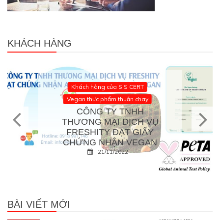
KHÁCH HÀNG
Khách hàng của SIS CERT
Vegan thực phẩm thuần chay
CÔNG TY TNHH
THƯƠNG MẠI DỊCH VỤ
FRESHITY ĐẠT GIẤY
CHỨNG NHẬN VEGAN
21/11/2022
BÀI VIẾT MỚI