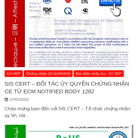
CH-REP
Chứng nhận CE MARKING
Đại diện châu Âu - EC REP
SIS CERT – ĐỐI TÁC ỦY QUYỀN CHỨNG NHẬN
CE TỪ ECM NOTIFIED BODY 1282
27/07/2023
Chào mừng bạn đến với SIS CERT - Tổ chức chứng nhận
uy tín, nơi…