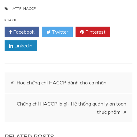
ATTP
,
HACCP
SHARE
Facebook
Twitter
Pinterest
Linkedin
Điều
Học chứng chỉ HACCP dành cho cá nhân
hướng
Chứng chỉ HACCP là gì- Hệ thống quản lý an toàn
bài
thực phẩm
viết
RELATED POSTS