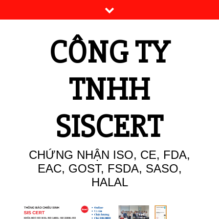
Skip
to
content
CÔNG TY
TNHH
SISCERT
CHỨNG NHẬN ISO, CE, FDA,
EAC, GOST, FSDA, SASO,
HALAL