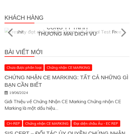
Khách hàng của SIS CERT
KHÁCH HÀNG
Vegan thực phẩm thuần chay
CÔNG TY TNHH
THƯƠNG MẠI DỊCH VỤ
FRESHITY ĐẠT GIẤY
CHỨNG NHẬN VEGAN
BÀI VIẾT MỚI
21/11/2022
Chưa được phân loại
Chứng nhận CE MARKING
CHỨNG NHẬN CE MARKING: TẤT CẢ NHỮNG GÌ
BẠN CẦN BIẾT
19/06/2024
Giới Thiệu về Chứng Nhận CE Marking Chứng nhận CE
Marking là một dấu hiệu…
CH-REP
Chứng nhận CE MARKING
Đại diện châu Âu - EC REP
SIS CERT – ĐỐI TÁC ỦY QUYỀN CHỨNG NHẬN