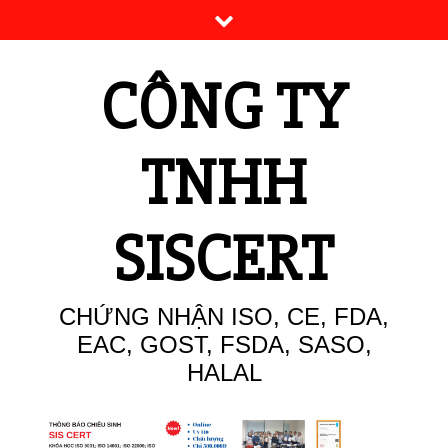
Skip
to
content
CÔNG TY
TNHH
SISCERT
CHỨNG NHẬN ISO, CE, FDA,
EAC, GOST, FSDA, SASO,
HALAL