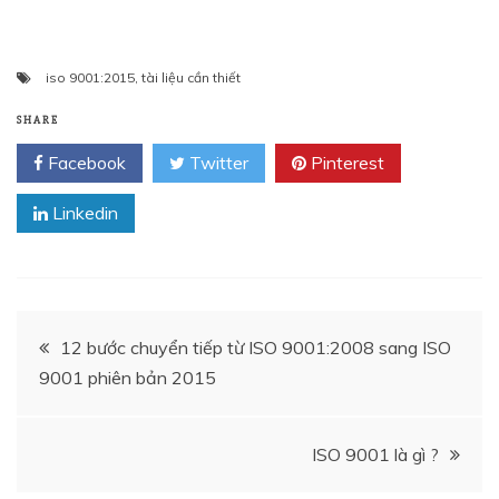
iso 9001:2015
,
tài liệu cần thiết
SHARE
Facebook
Twitter
Pinterest
Linkedin
Điều
12 bước chuyển tiếp từ ISO 9001:2008 sang ISO
9001 phiên bản 2015
hướng
bài
ISO 9001 là gì ?