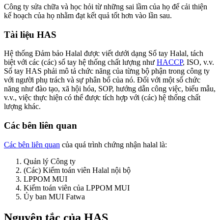
Công ty sửa chữa và học hỏi từ những sai lầm của họ để cải thiện
kế hoạch của họ nhằm đạt kết quả tốt hơn vào lần sau.
Tài liệu HAS
Hệ thống Đảm bảo Halal được viết dưới dạng Sổ tay Halal, tách
biệt với các (các) sổ tay hệ thống chất lượng như
HACCP
, ISO, v.v.
Sổ tay HAS phải mô tả chức năng của từng bộ phận trong công ty
với người phụ trách và sự phân bổ của nó. Đối với một số chức
năng như đào tạo, xã hội hóa, SOP, hướng dẫn công việc, biểu mẫu,
v.v., việc thực hiện có thể được tích hợp với (các) hệ thống chất
lượng khác.
C
ác bên liên quan
Các bên liên quan
của quá trình chứng nhận halal là:
Quản lý Công ty
(Các) Kiểm toán viên Halal nội bộ
LPPOM MUI
Kiểm toán viên của LPPOM MUI
Ủy ban MUI Fatwa
Nguyên tắc của HAS