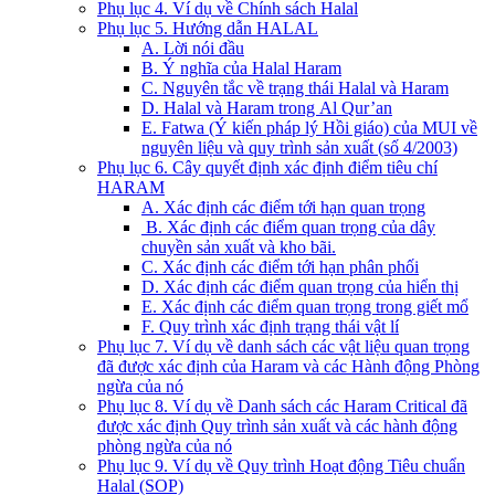
Phụ lục 4. Ví dụ về Chính sách Halal
Phụ lục 5. Hướng dẫn HALAL
A. Lời nói đầu
B. Ý nghĩa của Halal Haram
C. Nguyên tắc về trạng thái Halal và Haram
D. Halal và Haram trong Al Qur’an
E. Fatwa (Ý kiến pháp lý Hồi giáo) của MUI về
nguyên liệu và quy trình sản xuất (số 4/2003)
Phụ lục 6. Cây quyết định xác định điểm tiêu chí
HARAM
A. Xác định các điểm tới hạn quan trọng
B. Xác định các điểm quan trọng của dây
chuyền sản xuất và kho bãi.
C. Xác định các điểm tới hạn phân phối
D. Xác định các điểm quan trọng của hiển thị
E. Xác định các điểm quan trọng trong giết mổ
F. Quy trình xác định trạng thái vật lí
Phụ lục 7. Ví dụ về danh sách các vật liệu quan trọng
đã được xác định của Haram và các Hành động Phòng
ngừa của nó
Phụ lục 8. Ví dụ về Danh sách các Haram Critical đã
được xác định Quy trình sản xuất và các hành động
phòng ngừa của nó
Phụ lục 9. Ví dụ về Quy trình Hoạt động Tiêu chuẩn
Halal (SOP)