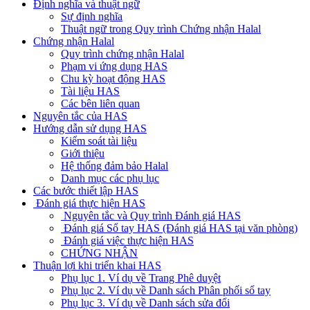
Định nghĩa và thuật ngữ
Sự định nghĩa
Thuật ngữ trong Quy trình Chứng nhận Halal
Chứng nhận Halal
Quy trình chứng nhận Halal
Phạm vi ứng dụng HAS
Chu kỳ hoạt động HAS
Tài liệu HAS
Các bên liên quan
Nguyên tắc của HAS
Hướng dẫn sử dụng HAS
Kiểm soát tài liệu
Giới thiệu
Hệ thống đảm bảo Halal
Danh mục các phụ lục
Các bước thiết lập HAS
Đánh giá thực hiện HAS
Nguyên tắc và Quy trình Đánh giá HAS
Đánh giá Sổ tay HAS (Đánh giá HAS tại văn phòng)
Đánh giá việc thực hiện HAS
CHỨNG NHẬN
Thuận lợi khi triển khai HAS
Phụ lục 1. Ví dụ về Trang Phê duyệt
Phụ lục 2. Ví dụ về Danh sách Phân phối sổ tay
Phụ lục 3. Ví dụ về Danh sách sửa đổi