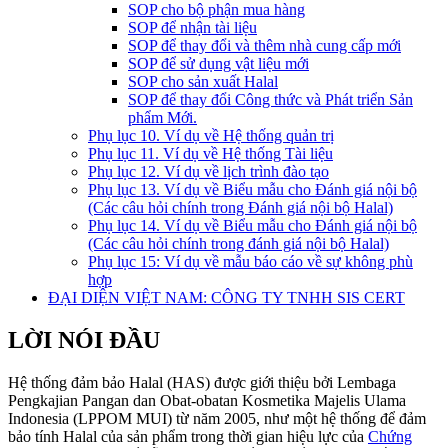
SOP cho bộ phận mua hàng
SOP để nhận tài liệu
SOP để thay đổi và thêm nhà cung cấp mới
SOP để sử dụng vật liệu mới
SOP cho sản xuất Halal
SOP để thay đổi Công thức và Phát triển Sản
phẩm Mới.
Phụ lục 10. Ví dụ về Hệ thống quản trị
Phụ lục 11. Ví dụ về Hệ thống Tài liệu
Phụ lục 12. Ví dụ về lịch trình đào tạo
Phụ lục 13. Ví dụ về Biểu mẫu cho Đánh giá nội bộ
(Các câu hỏi chính trong Đánh giá nội bộ Halal)
Phụ lục 14. Ví dụ về Biểu mẫu cho Đánh giá nội bộ
(Các câu hỏi chính trong đánh giá nội bộ Halal)
Phụ lục 15: Ví dụ về mẫu báo cáo về sự không phù
hợp
ĐẠI DIỆN VIỆT NAM: CÔNG TY TNHH SIS CERT
LỜI NÓI ĐẦU
Hệ thống đảm bảo Halal (HAS) được giới thiệu bởi Lembaga
Pengkajian Pangan dan Obat-obatan Kosmetika Majelis Ulama
Indonesia (LPPOM MUI) từ năm 2005, như một hệ thống để đảm
bảo tính Halal của sản phẩm trong thời gian hiệu lực của
Chứng