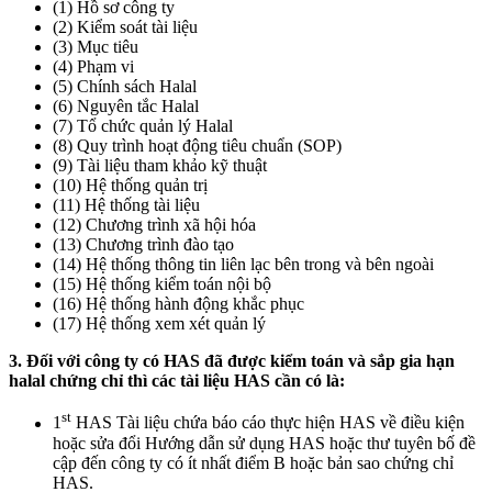
(1) Hồ sơ công ty
(2) Kiểm soát tài liệu
(3) Mục tiêu
(4) Phạm vi
(5) Chính sách Halal
(6) Nguyên tắc Halal
(7) Tổ chức quản lý Halal
(8) Quy trình hoạt động tiêu chuẩn (SOP)
(9) Tài liệu tham khảo kỹ thuật
(10) Hệ thống quản trị
(11) Hệ thống tài liệu
(12) Chương trình xã hội hóa
(13) Chương trình đào tạo
(14) Hệ thống thông tin liên lạc bên trong và bên ngoài
(15) Hệ thống kiểm toán nội bộ
(16) Hệ thống hành động khắc phục
(17) Hệ thống xem xét quản lý
3. Đối với công ty có HAS đã được kiểm toán và sắp gia hạn
halal chứng chỉ thì các tài liệu HAS cần có là:
st
1
HAS Tài liệu chứa báo cáo thực hiện HAS về điều kiện
hoặc sửa đổi Hướng dẫn sử dụng HAS hoặc thư tuyên bố đề
cập đến công ty có ít nhất điểm B hoặc bản sao chứng chỉ
HAS.