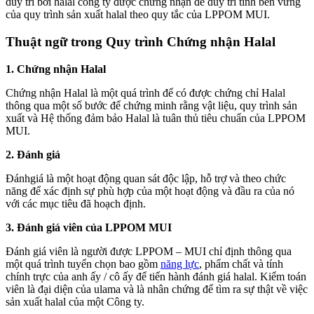
duy trì bởi halal công ty được chứng nhận để duy trì tính bền vững
của quy trình sản xuất halal theo quy tắc của LPPOM MUI.
Thuật ngữ trong Quy trình Chứng nhận Halal
1. Chứng nhận Halal
Chứng nhận Halal là một quá trình để có được chứng chỉ Halal
thông qua một số bước để chứng minh rằng vật liệu, quy trình sản
xuất và Hệ thống đảm bảo Halal là tuân thủ tiêu chuẩn của LPPOM
MUI.
2. Đánh giá
Đánhgiá là một hoạt động quan sát độc lập, hỗ trợ và theo chức
năng để xác định sự phù hợp của một hoạt động và đầu ra của nó
với các mục tiêu đã hoạch định.
3. Đánh giá viên của LPPOM MUI
Đánh giá viên là người được LPPOM – MUI chỉ định thông qua
một quá trình tuyển chọn bao gồm
năng lực
, phẩm chất và tính
chính trực của anh ấy / cô ấy để tiến hành đánh giá halal. Kiểm toán
viên là đại diện của ulama và là nhân chứng để tìm ra sự thật về việc
sản xuất halal của một Công ty.