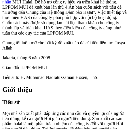
nhận
MUI Halal. Để hỗ trợ công ty hiểu và triển khai hệ thống,
LPPOM MUI đã xuất bản lần thứ 4 Ấn bản cuốn sách với tiêu đề
“Hướng dẫn Chung của Hệ thống Đảm bảo Halal”. Việc thiết lập và
thực hiện HAS của công ty phải phù hợp với nội bộ hoạt động.
Cuốn sách này được sử dụng làm tài liệu tham khảo cho công ty
thành lập và triển khai HAS theo điều kiện của công ty cũng như
tuân thủ các quy tắc của LPPOM MUI.
Chúng tôi luôn mở cho bất kỳ đề xuất nào để cải tiến liên tục. Insya
Allah.
Jakarta, tháng 6 năm 2008
Giám đốc LPPOM MUI
Tiến sĩ Ir. H. Muhamad Nadratuzzaman Hosen, ThS.
Giới thiệu
Tiểu sử
Mọi nhà sản xuất phải đáp ứng các nhu cầu và quyền lợi của người
tiêu dùng, kể cả người Hồi giáo người tiêu dùng. Sản xuất các sản
phẩm halal là một phần trách nhiệm của công ty đối với người Hồi
giáo người tiêu dùng. Tại Indonesia, để đảm bảo với người tiêu