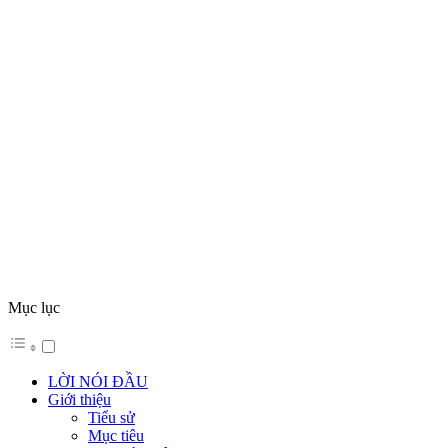
Mục lục
LỜI NÓI ĐẦU
Giới thiệu
Tiểu sử
Mục tiêu