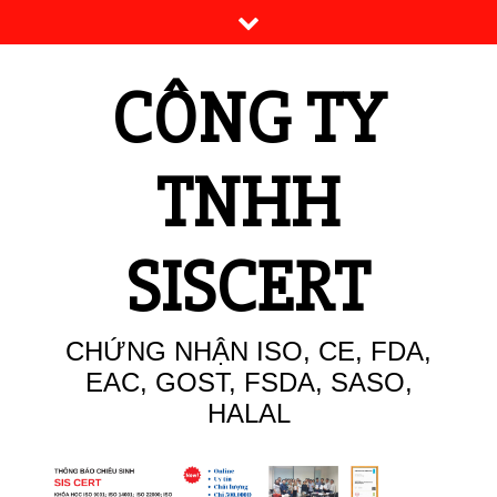
Skip
to
content
CÔNG TY
TNHH
SISCERT
CHỨNG NHẬN ISO, CE, FDA,
EAC, GOST, FSDA, SASO,
HALAL