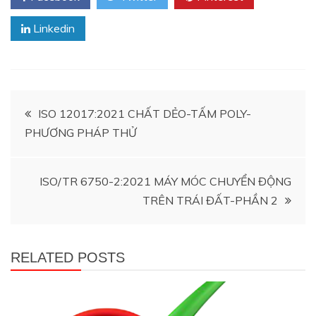
Linkedin
Điều
ISO 12017:2021 CHẤT DẺO-TẤM POLY-
PHƯƠNG PHÁP THỬ
hướng
bài
ISO/TR 6750-2:2021 MÁY MÓC CHUYỂN ĐỘNG
TRÊN TRÁI ĐẤT-PHẦN 2
viết
RELATED POSTS