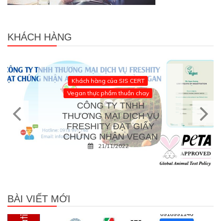
KHÁCH HÀNG
Khách hàng của SIS CERT
Vegan thực phẩm thuần chay
CÔNG TY TNHH
THƯƠNG MẠI DỊCH VỤ
FRESHITY ĐẠT GIẤY
CHỨNG NHẬN VEGAN
21/11/2022
BÀI VIẾT MỚI