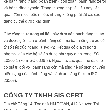
kế bánh răng thẳng, xoắn (xiên), côn xoắn, bánh răng zerol
và bánh răng hypoid. Trong trường hợp tài liệu này liên
quan đến một hoặc nhiều, nhưng không phải tất cả, các
dạng cụ thể được xác định.
Các công thức trong tài liệu này dựa trên bánh răng trụ ảo
và được giới hạn ở bánh răng côn mà bánh răng trụ ảo có
tỷ số tiếp xúc ngang là εvα <2. Kết quả có giá trị trong
phạm vi của các hệ số áp dụng như quy định trong ISO
10300‑1 (xem ISO 6336‑2). Ngoài ra, các quan hệ đã cho
có giá trị đối với bánh răng côn mà tổng hệ số dịch chuyển
biên dạng của bánh răng và bánh xe bằng 0 (xem ISO
23509).
CÔNG TY TNHH SIS CERT
Địa chỉ: Tầng 14, Tòa nhà HM TOWN, 412 Nguyễn Thị