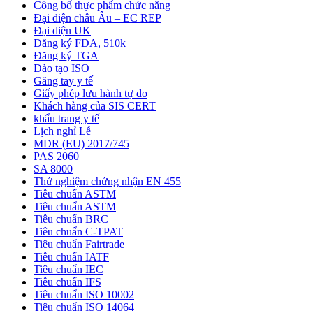
Công bố thực phẩm chức năng
Đại diện châu Âu – EC REP
Đại diện UK
Đăng ký FDA, 510k
Đăng ký TGA
Đào tạo ISO
Găng tay y tế
Giấy phép lưu hành tự do
Khách hàng của SIS CERT
khẩu trang y tế
Lịch nghỉ Lễ
MDR (EU) 2017/745
PAS 2060
SA 8000
Thử nghiệm chứng nhận EN 455
Tiêu chuẩn ASTM
Tiêu chuẩn ASTM
Tiêu chuẩn BRC
Tiêu chuẩn C-TPAT
Tiêu chuẩn Fairtrade
Tiêu chuẩn IATF
Tiêu chuẩn IEC
Tiêu chuẩn IFS
Tiêu chuẩn ISO 10002
Tiêu chuẩn ISO 14064