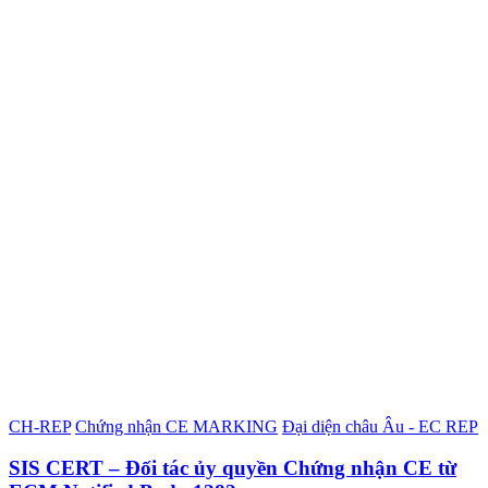
CH-REP
Chứng nhận CE MARKING
Đại diện châu Âu - EC REP
SIS CERT – Đối tác ủy quyền Chứng nhận CE từ