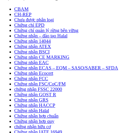
CBAM
CH-REP
Chưa được phân loại
Chứng chỉ EPD
Chứng chỉ quản lý rừng bên vững
Chứng nhận – đào tạo Halal
Chứng nhận 14044
Chứng nhận ATEX
Chứng nhận BSCI
Chứng nhận CE MARKING
Chứng nhận EAC
Chứng nhận ECAS – EQM – SASO/SABER – SFDA
Chứng nhận Ecocert
Chứng nhận FCC
Chứng nhận FSC/CoC/FM
chứng nhận FSSC 22000
Chứng nhận GOST R
Chứng nhận GRS
Chứng nhận HACCP
Chứng nhận Halal
Chứng nhận hợp chuẩn
Chứng nhận hơp quy
chứng nhận hữu cơ
Chứng nhận IATF 16949