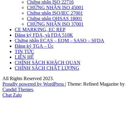
Chứng nhận ISO 22716
CHỨNG NHẬN ISO 45001
Chứng nhận ISO/IEC 27001
Chứng nhận OHSAS 18001
CHỨNG NHẬN ISO 37001
CE MARKING, EC REP
Đăng ký FDA, và FDA 510K
Chứng nhận ECAS – EQM – SASO – SFDA
Đăng ký TGA – Úc
TIN TỨC
LIÊN HỆ
CHÍNH SÁCH KHÁCH QUAN
CHÍNH SÁCH CHẤT LƯỢNG
All Rights Reserved 2023.
Proudly powered by WordPress
|
Theme: Refined Magazine by
Candid Themes
.
Chat Zalo