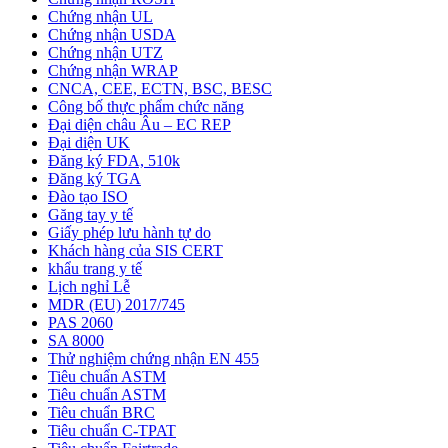
Chứng nhận UL
Chứng nhận USDA
Chứng nhận UTZ
Chứng nhận WRAP
CNCA, CEE, ECTN, BSC, BESC
Công bố thực phẩm chức năng
Đại diện châu Âu – EC REP
Đại diện UK
Đăng ký FDA, 510k
Đăng ký TGA
Đào tạo ISO
Găng tay y tế
Giấy phép lưu hành tự do
Khách hàng của SIS CERT
khẩu trang y tế
Lịch nghỉ Lễ
MDR (EU) 2017/745
PAS 2060
SA 8000
Thử nghiệm chứng nhận EN 455
Tiêu chuẩn ASTM
Tiêu chuẩn ASTM
Tiêu chuẩn BRC
Tiêu chuẩn C-TPAT