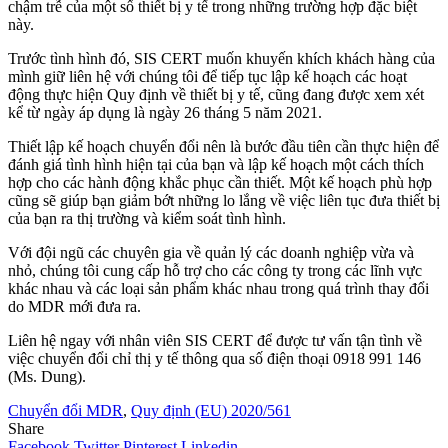
chậm trễ của một số thiết bị y tế trong những trường hợp đặc biệt
này.
Trước tình hình đó, SIS CERT muốn khuyến khích khách hàng của
mình giữ liên hệ với chúng tôi để tiếp tục lập kế hoạch các hoạt
động thực hiện Quy định về thiết bị y tế, cũng đang được xem xét
kể từ ngày áp dụng là ngày 26 tháng 5 năm 2021.
Thiết lập kế hoạch chuyển đổi nên là bước đầu tiên cần thực hiện để
đánh giá tình hình hiện tại của bạn và lập kế hoạch một cách thích
hợp cho các hành động khắc phục cần thiết. Một kế hoạch phù hợp
cũng sẽ giúp bạn giảm bớt những lo lắng về việc liên tục đưa thiết bị
của bạn ra thị trường và kiểm soát tình hình.
Với đội ngũ các chuyên gia về quản lý các doanh nghiệp vừa và
nhỏ, chúng tôi cung cấp hỗ trợ cho các công ty trong các lĩnh vực
khác nhau và các loại sản phẩm khác nhau trong quá trình thay đổi
do MDR mới đưa ra.
Liên hệ ngay với nhân viên SIS CERT để được tư vấn tận tình về
việc chuyển đổi chỉ thị y tế thông qua số điện thoại 0918 991 146
(Ms. Dung).
Chuyển đổi MDR
,
Quy định (EU) 2020/561
Share
Facebook
Twitter
Pinterest
Linkedin