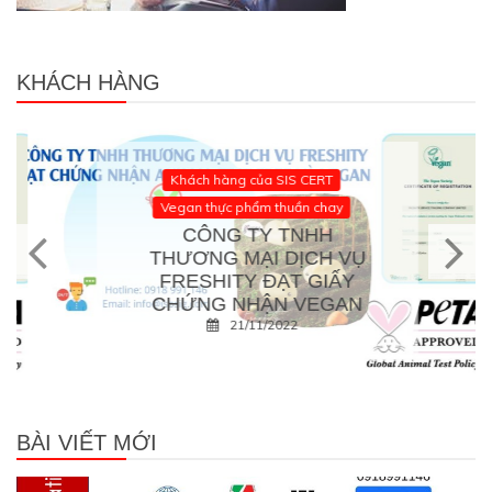
KHÁCH HÀNG
Khách hàng của SIS CERT
Vegan thực phẩm thuần chay
CÔNG TY TNHH
THƯƠNG MẠI DỊCH VỤ
FRESHITY ĐẠT GIẤY
CHỨNG NHẬN VEGAN
21/11/2022
BÀI VIẾT MỚI