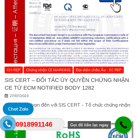
CH-REP
Chứng nhận CE MARKING
Đại diện châu Âu - EC REP
SIS CERT – ĐỐI TÁC ỦY QUYỀN CHỨNG NHẬN
CE TỪ ECM NOTIFIED BODY 1282
27/07/2023
Chào mừng bạn đến với SIS CERT - Tổ chức chứng nhận
Chat Zalo
uy tín, nơi…
0918991146
Gọi để liên lạc ngay