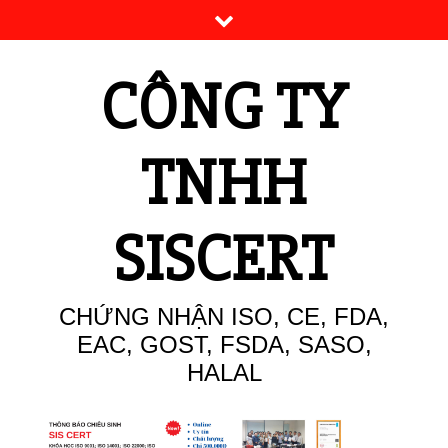
Skip
to
content
CÔNG TY
TNHH
SISCERT
CHỨNG NHẬN ISO, CE, FDA,
EAC, GOST, FSDA, SASO,
HALAL