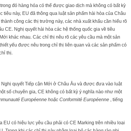
g trong đó hàng hóa có thể được giao dịch mà không có bất kỳ
c tiêu này, EU đã thông qua luật sản phẩm hài hòa của Châu
thành công các thị trường này, các nhà xuất khẩu cần hiểu rõ
ấu CE. Nghị quyết hài hòa các hệ thống quốc gia về tiêu
Mới khác nhau. Các chỉ thị nêu rõ các yêu cầu mà một sản
thiết yếu được nêu trong chỉ thị liên quan và các sản phẩm có
hỉ thị.
 Nghị quyết Tiếp cận Mới ở Châu Âu và được đưa vào luật
t số chuyên gia, CE không có bất kỳ ý nghĩa nào như một
munauté Européenne hoặc Conformité Européenne
, tiếng
a EU có hiệu lực yêu cầu phải có CE Marking trên nhiều loại
 Trong khi các chỉ thị này nhằm loại bỏ các hàng rào phi