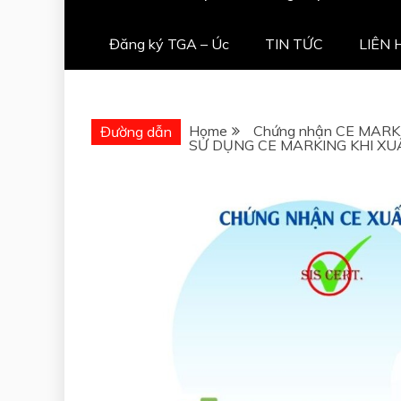
Đăng ký TGA – Úc
TIN TỨC
LIÊN 
Home
Chứng nhận CE MARK
Đường dẫn
SỬ DỤNG CE MARKING KHI XU