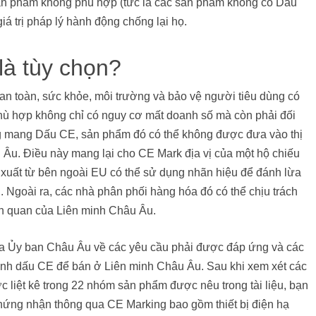
n phẩm không phù hợp (tức là các sản phẩm không có Dấu
iá trị pháp lý hành động chống lại họ.
là tùy chọn?
an toàn, sức khỏe, môi trường và bảo vệ người tiêu dùng có
hù hợp không chỉ có nguy cơ mất doanh số mà còn phải đối
ng mang Dấu CE, sản phẩm đó có thể không được đưa vào thị
Âu. Điều này mang lại cho CE Mark địa vị của một hộ chiếu
n xuất từ ​​bên ngoài EU có thể sử dụng nhãn hiệu để đánh lừa
. Ngoài ra, các nhà phân phối hàng hóa đó có thể chịu trách
iên quan của Liên minh Châu Âu.
 của Ủy ban Châu Âu về các yêu cầu phải được đáp ứng và các
ánh dấu CE để bán ở Liên minh Châu Âu. Sau khi xem xét các
c liệt kê trong 22 nhóm sản phẩm được nêu trong tài liệu, bạn
ứng nhận thông qua CE Marking bao gồm thiết bị điện hạ