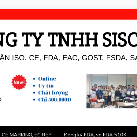
G TY TNHH SIS
N ISO, CE, FDA, EAC, GOST, FSDA, S
CE MARKING, EC REP
Đăng ký FDA, và FDA 510K