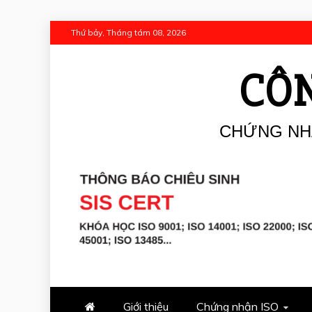
Skip
Thứ bảy, Tháng tám 08, 2026
to
content
CÔN
CHỨNG NHẬ
Giới thiệu
Chứng nhận ISO