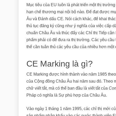
Mục tiêu của EU luôn là phát triển một thị trườn
hạn chế thương mại nội bộ nào. Để đạt được mụ
Âu và Đánh dấu CE. Nói cách khác, để khai thác 
thủ tục đăng ký cũng như ý nghĩa của việc cấp d
chuẩn Châu Âu và thúc đẩy các Chỉ thị Tiếp cận 
phẩm phải có để đưa ra thị trường. Các yêu cầu 
thể cần tuân thủ các yêu cầu của nhiều hơn một c
CE Marking là gì?
CE Marking được hình thành vào năm 1985 theo
của Cộng đồng Châu Âu hai năm sau đó. Theo mộ
chữ viết tắt, mà có thể ban đầu là viết tắt của
Com
Pháp có nghĩa là Sự phù hợp của Châu Âu.
Vào ngày 1 tháng 1 năm 1995, các chỉ thị mới củ
sản phẩm nhập khẩu vào các nước thành viên EU.