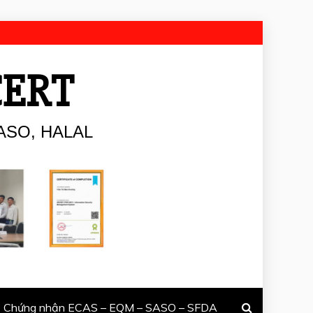
CERT
ASO, HALAL
Chứng nhận ECAS – EQM – SASO – SFDA