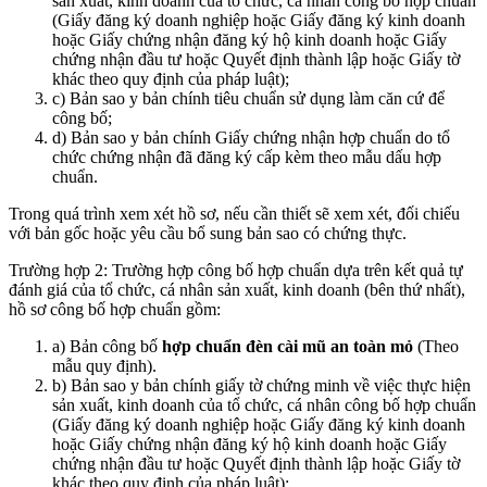
sản xuất, kinh doanh của tổ chức, cá nhân công bố hợp chuẩn
(Giấy đăng ký doanh nghiệp hoặc Giấy đăng ký kinh doanh
hoặc Giấy chứng nhận đăng ký hộ kinh doanh hoặc Giấy
chứng nhận đầu tư hoặc Quyết định thành lập hoặc Giấy tờ
khác theo quy định của pháp luật);
c) Bản sao y bản chính tiêu chuẩn sử dụng làm căn cứ để
công bố;
d) Bản sao y bản chính Giấy chứng nhận hợp chuẩn do tổ
chức chứng nhận đã đăng ký cấp kèm theo mẫu dấu hợp
chuẩn.
Trong quá trình xem xét hồ sơ, nếu cần thiết sẽ xem xét, đối chiếu
với bản gốc hoặc yêu cầu bổ sung bản sao có chứng thực.
Trường hợp 2: Trường hợp công bố hợp chuẩn dựa trên kết quả tự
đánh giá của tổ chức, cá nhân sản xuất, kinh doanh (bên thứ nhất),
hồ sơ công bố hợp chuẩn gồm:
a) Bản công bố
hợp chuẩn
đ
èn cài mũ an toàn mỏ
(Theo
mẫu quy định).
b) Bản sao y bản chính giấy tờ chứng minh về việc thực hiện
sản xuất, kinh doanh của tổ chức, cá nhân công bố hợp chuẩn
(Giấy đăng ký doanh nghiệp hoặc Giấy đăng ký kinh doanh
hoặc Giấy chứng nhận đăng ký hộ kinh doanh hoặc Giấy
chứng nhận đầu tư hoặc Quyết định thành lập hoặc Giấy tờ
khác theo quy định của pháp luật);