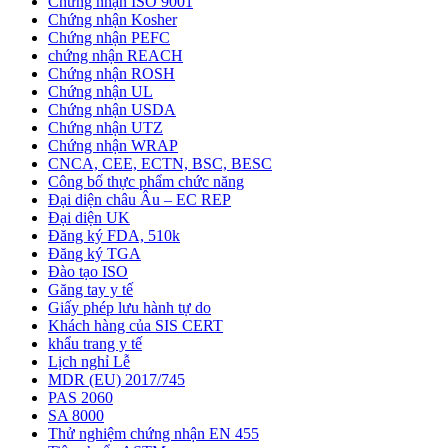
Chứng nhận ISO 9001
Chứng nhận Kosher
Chứng nhận PEFC
chứng nhận REACH
Chứng nhận ROSH
Chứng nhận UL
Chứng nhận USDA
Chứng nhận UTZ
Chứng nhận WRAP
CNCA, CEE, ECTN, BSC, BESC
Công bố thực phẩm chức năng
Đại diện châu Âu – EC REP
Đại diện UK
Đăng ký FDA, 510k
Đăng ký TGA
Đào tạo ISO
Găng tay y tế
Giấy phép lưu hành tự do
Khách hàng của SIS CERT
khẩu trang y tế
Lịch nghỉ Lễ
MDR (EU) 2017/745
PAS 2060
SA 8000
Thử nghiệm chứng nhận EN 455