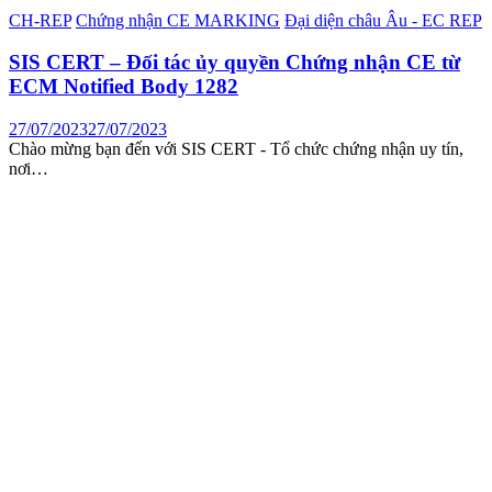
CH-REP
Chứng nhận CE MARKING
Đại diện châu Âu - EC REP
SIS CERT – Đối tác ủy quyền Chứng nhận CE từ
ECM Notified Body 1282
27/07/2023
27/07/2023
Chào mừng bạn đến với SIS CERT - Tổ chức chứng nhận uy tín,
nơi…