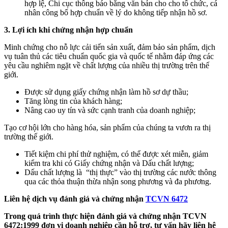
hợp lệ, Chi cục thông báo bằng văn bản cho cho tổ chức, cá
nhân công bố hợp chuẩn về lý do không tiếp nhận hồ sơ.
3. Lợi ích khi chứng nhận hợp chuẩn
Minh chứng cho nỗ lực cải tiến sản xuất, đảm bảo sản phẩm, dịch
vụ tuân thủ các tiêu chuẩn quốc gia và quốc tế nhằm đáp ứng các
yêu cầu nghiêm ngặt về chất lượng của nhiều thị trường trên thế
giới.
Được sử dụng giấy chứng nhận làm hồ sơ dự thầu;
Tăng lòng tin của khách hàng;
Nâng cao uy tín và sức cạnh tranh của doanh nghiệp;
Tạo cơ hội lớn cho hàng hóa, sản phẩm của chúng ta vươn ra thị
trường thế giới.
Tiết kiệm chi phí thử nghiệm, có thể được xét miễn, giảm
kiểm tra khi có Giấy chứng nhận và Dấu chất lượng;
Dấu chất lượng là “thị thực” vào thị trường các nước thông
qua các thỏa thuận thừa nhận song phương và đa phương.
Liên hệ dịch vụ đánh giá và chứng nhận
TCVN 6472
Trong quá trình thực hiện đánh giá và chứng nhận TCVN
6472:1999
đơn vị doanh nghiệp cần hỗ trợ, tư vấn hãy liên hệ