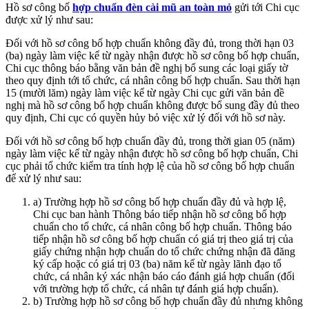
Hồ sơ công bố
hợp chuẩn đèn cài mũ an toàn mỏ
gửi tới Chi cục
được xử lý như sau:
Đối với hồ sơ công bố hợp chuẩn không đầy đủ, trong thời hạn 03
(ba) ngày làm việc kể từ ngày nhận được hồ sơ công bố hợp chuẩn,
Chi cục thông báo bằng văn bản đề nghị bổ sung các loại giấy tờ
theo quy định tới tổ chức, cá nhân công bố hợp chuẩn. Sau thời hạn
15 (mười lăm) ngày làm việc kể từ ngày Chi cục gửi văn bản đề
nghị mà hồ sơ công bố hợp chuẩn không được bổ sung đầy đủ theo
quy định, Chi cục có quyền hủy bỏ việc xử lý đối với hồ sơ này.
Đối với hồ sơ công bố hợp chuẩn đầy đủ, trong thời gian 05 (năm)
ngày làm việc kể từ ngày nhận được hồ sơ công bố hợp chuẩn, Chi
cục phải tổ chức kiểm tra tính hợp lệ của hồ sơ công bố hợp chuẩn
để xử lý như sau:
a) Trường hợp hồ sơ công bố hợp chuẩn đầy đủ và hợp lệ,
Chi cục ban hành Thông báo tiếp nhận hồ sơ công bố hợp
chuẩn cho tổ chức, cá nhân công bố hợp chuẩn. Thông báo
tiếp nhận hồ sơ công bố hợp chuẩn có giá trị theo giá trị của
giấy chứng nhận hợp chuẩn do tổ chức chứng nhận đã đăng
ký cấp hoặc có giá trị 03 (ba) năm kể từ ngày lãnh đạo tổ
chức, cá nhân ký xác nhận báo cáo đánh giá hợp chuẩn (đối
với trường hợp tổ chức, cá nhân tự đánh giá hợp chuẩn).
b) Trường hợp hồ sơ công bố hợp chuẩn đầy đủ nhưng không