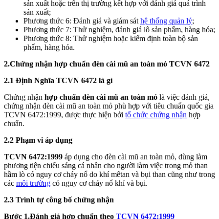
sản xuất hoặc trên thị trường kết hợp với đánh giá quá trình
sản xuất;
Phương thức 6: Đánh giá và giám sát
hệ thống quản lý
;
Phương thức 7: Thử nghiệm, đánh giá lô sản phẩm, hàng hóa;
Phương thức 8: Thử nghiệm hoặc kiểm định toàn bộ sản
phẩm, hàng hóa.
2
.
Chứng nhận hợp chuẩn
đ
èn cài mũ an toàn mỏ
TCVN
6472
2.1 Định Nghĩa
TCVN 6472 là gì
Chứng nhận
hợp chuẩn đèn cài mũ an toàn mỏ
là việc đánh giá,
chứng nhận đèn cài mũ an toàn mỏ phù hợp với tiêu chuẩn quốc gia
TCVN 6472:1999, được thực hiện bởi
tổ chức chứng nhận
hợp
chuẩn.
2.2 Phạm vi áp dụng
TCVN 6472:1999
áp dụng cho đèn cài mũ an toàn mỏ, dùng làm
phương tiện chiếu sáng cá nhân cho người làm việc trong mỏ than
hầm lò có nguy cơ cháy nổ do khí mêtan và bụi than cũng như trong
các
môi trường
có nguy cơ cháy nổ khí và bụi.
2.3 Trình tự công bố chứng nhận
Bước 1.Đánh giá hợp chuẩn theo
TCVN 6472:1999