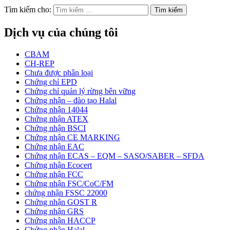
Tìm kiếm cho:
Dịch vụ của chúng tôi
CBAM
CH-REP
Chưa được phân loại
Chứng chỉ EPD
Chứng chỉ quản lý rừng bên vững
Chứng nhận – đào tạo Halal
Chứng nhận 14044
Chứng nhận ATEX
Chứng nhận BSCI
Chứng nhận CE MARKING
Chứng nhận EAC
Chứng nhận ECAS – EQM – SASO/SABER – SFDA
Chứng nhận Ecocert
Chứng nhận FCC
Chứng nhận FSC/CoC/FM
chứng nhận FSSC 22000
Chứng nhận GOST R
Chứng nhận GRS
Chứng nhận HACCP
Chứng nhận Halal