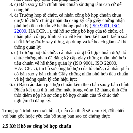
c) Bản sao y bản chính tiêu chuẩn sử dụng làm căn cứ để
công bố;
d) Trường hợp tổ chức, cá nhân công bố hợp chuẩn chưa
được tổ chức chứng nhận đã đăng ký cấp giấy chứng nhận
phù hợp tiêu chuẩn về hệ thống quản lý (
ISO 9001
,
ISO
22000
, HACCP…), thì hồ sơ công bố hợp của tổ chức, cá
nhân phải có quy trình sản xuất kèm theo kế hoạch kiểm soát
chất lượng được xây dựng, áp dụng và kế hoạch giám sát hệ
thống quản lý;
đ) Trường hợp tổ chức, cá nhân công bố hợp chuẩn được tổ
chức chứng nhận đã đăng ký cấp giấy chứng nhận phù hợp
tiêu chuẩn về hệ thống quản lý (ISO 9001, ISO 22000,
HACCP…), thì hồ sơ công bố hợp của tổ chức, cá nhân phải
có bản sao y bản chính Giấy chứng nhận phù hợp tiêu chuẩn
về hệ thống quản lý còn hiệu lực;
e) Báo cáo đánh giá hợp chuẩn kèm theo bản sao y bản chính
Phiếu kết quả thử nghiệm mẫu trong vòng 12 tháng tính đến
thời điểm nộp hồ sơ công bố hợp chuẩn của tổ chức thử
nghiệm đã đăng ký.
Trong quá trình xem xét hồ sơ, nếu cần thiết sẽ xem xét, đối chiếu
với bản gốc hoặc yêu cầu bổ sung bản sao có chứng thực
2.5 Xử lí hồ sơ công bố hợp chuẩn