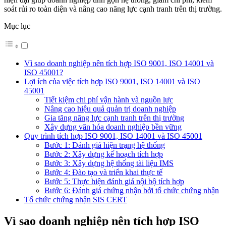
soát rủi ro toàn diện và nâng cao năng lực cạnh tranh trên thị trường.
Mục lục
Vì sao doanh nghiệp nên tích hợp ISO 9001, ISO 14001 và
ISO 45001?
Lợi ích của việc tích hợp ISO 9001, ISO 14001 và ISO
45001
Tiết kiệm chi phí vận hành và nguồn lực
Nâng cao hiệu quả quản trị doanh nghiệp
Gia tăng năng lực cạnh tranh trên thị trường
Xây dựng văn hóa doanh nghiệp bền vững
Quy trình tích hợp ISO 9001, ISO 14001 và ISO 45001
Bước 1: Đánh giá hiện trạng hệ thống
Bước 2: Xây dựng kế hoạch tích hợp
Bước 3: Xây dựng hệ thống tài liệu IMS
Bước 4: Đào tạo và triển khai thực tế
Bước 5: Thực hiện đánh giá nội bộ tích hợp
Bước 6: Đánh giá chứng nhận bởi tổ chức chứng nhận
Tổ chức chứng nhận SIS CERT
Vì sao doanh nghiệp nên tích hợp ISO