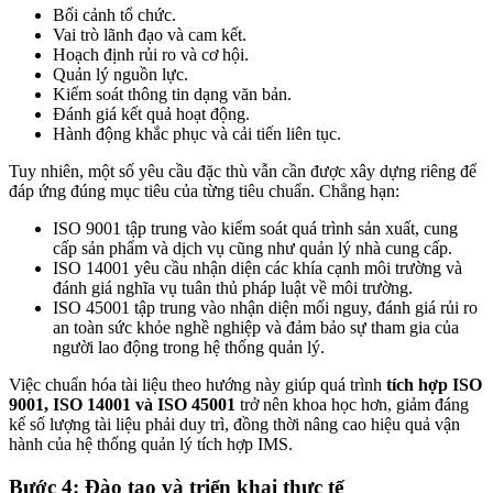
Bối cảnh tổ chức.
Vai trò lãnh đạo và cam kết.
Hoạch định rủi ro và cơ hội.
Quản lý nguồn lực.
Kiểm soát thông tin dạng văn bản.
Đánh giá kết quả hoạt động.
Hành động khắc phục và cải tiến liên tục.
Tuy nhiên, một số yêu cầu đặc thù vẫn cần được xây dựng riêng để
đáp ứng đúng mục tiêu của từng tiêu chuẩn. Chẳng hạn:
ISO 9001 tập trung vào kiểm soát quá trình sản xuất, cung
cấp sản phẩm và dịch vụ cũng như quản lý nhà cung cấp.
ISO 14001 yêu cầu nhận diện các khía cạnh môi trường và
đánh giá nghĩa vụ tuân thủ pháp luật về môi trường.
ISO 45001 tập trung vào nhận diện mối nguy, đánh giá rủi ro
an toàn sức khỏe nghề nghiệp và đảm bảo sự tham gia của
người lao động trong hệ thống quản lý.
Việc chuẩn hóa tài liệu theo hướng này giúp quá trình
tích hợp ISO
9001, ISO 14001 và ISO 45001
trở nên khoa học hơn, giảm đáng
kể số lượng tài liệu phải duy trì, đồng thời nâng cao hiệu quả vận
hành của hệ thống quản lý tích hợp IMS.
Bước 4: Đào tạo và triển khai thực tế