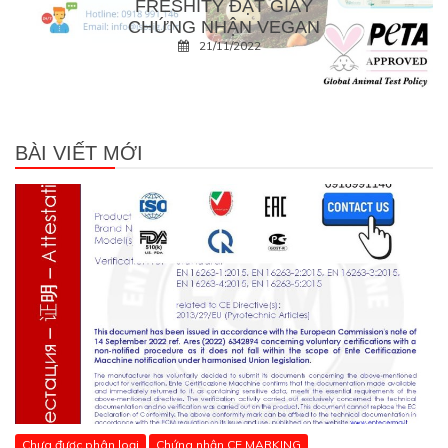
FRESHITY ĐẠT GIẤY
CHỨNG NHẬN VEGAN
21/11/2022
BÀI VIẾT MỚI
Chưa được phân loại
Chứng nhận CE MARKING