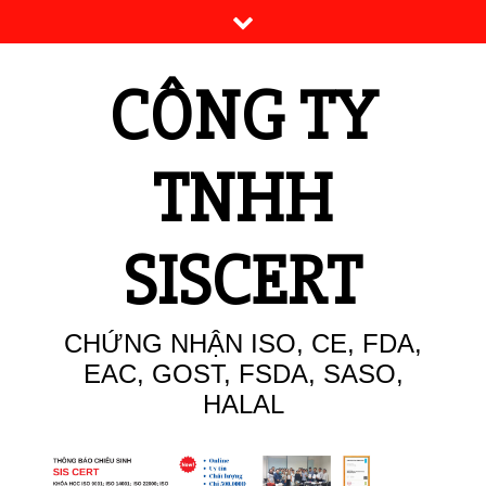
Skip
to
content
CÔNG TY
TNHH
SISCERT
CHỨNG NHẬN ISO, CE, FDA,
EAC, GOST, FSDA, SASO,
HALAL