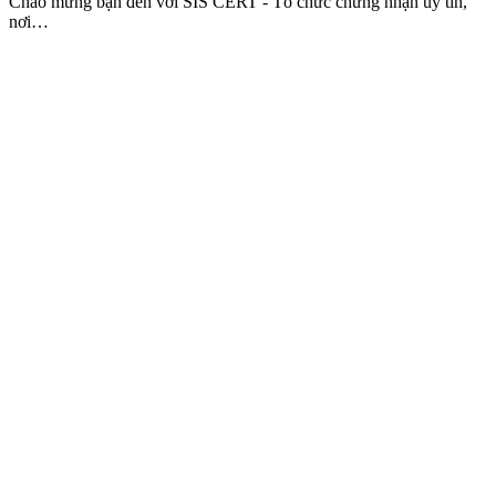
Chào mừng bạn đến với SIS CERT - Tổ chức chứng nhận uy tín,
nơi…