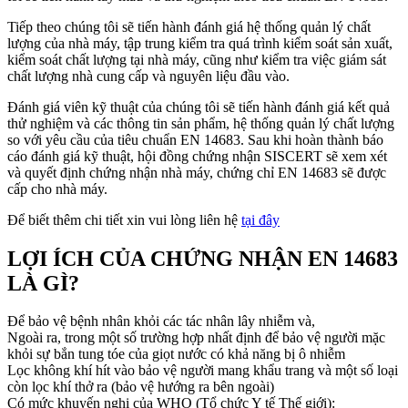
Tiếp theo chúng tôi sẽ tiến hành đánh giá hệ thống quản lý chất
lượng của nhà máy, tập trung kiểm tra quá trình kiểm soát sản xuất,
kiểm soát chất lượng tại nhà máy, cũng như kiểm tra việc giám sát
chất lượng nhà cung cấp và nguyên liệu đầu vào.
Đánh giá viên kỹ thuật của chúng tôi sẽ tiến hành đánh giá kết quả
thử nghiệm và các thông tin sản phẩm, hệ thống quản lý chất lượng
so với yêu cầu của tiêu chuẩn EN 14683. Sau khi hoàn thành báo
cáo đánh giá kỹ thuật, hội đồng chứng nhận SISCERT sẽ xem xét
và quyết định chứng nhận nhà máy, chứng chỉ EN 14683 sẽ được
cấp cho nhà máy.
Để biết thêm chi tiết xin vui lòng liên hệ
tại đây
LỢI ÍCH CỦA CHỨNG NHẬN EN 14683
LÀ GÌ?
Để bảo vệ bệnh nhân khỏi các tác nhân lây nhiễm và,
Ngoài ra, trong một số trường hợp nhất định để bảo vệ người mặc
khỏi sự bắn tung tóe của giọt nước có khả năng bị ô nhiễm
Lọc không khí hít vào bảo vệ người mang khẩu trang và một số loại
còn lọc khí thở ra (bảo vệ hướng ra bên ngoài)
Có mức khuyến nghị của WHO (Tổ chức Y tế Thế giới):