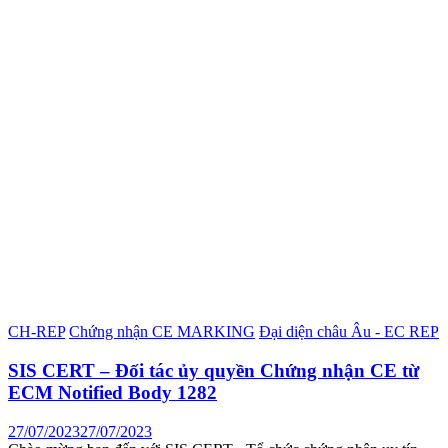
CH-REP
Chứng nhận CE MARKING
Đại diện châu Âu - EC REP
SIS CERT – Đối tác ủy quyền Chứng nhận CE từ
ECM Notified Body 1282
27/07/2023
27/07/2023