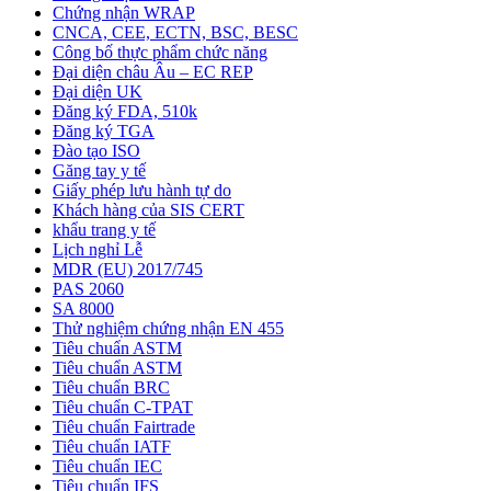
Chứng nhận WRAP
CNCA, CEE, ECTN, BSC, BESC
Công bố thực phẩm chức năng
Đại diện châu Âu – EC REP
Đại diện UK
Đăng ký FDA, 510k
Đăng ký TGA
Đào tạo ISO
Găng tay y tế
Giấy phép lưu hành tự do
Khách hàng của SIS CERT
khẩu trang y tế
Lịch nghỉ Lễ
MDR (EU) 2017/745
PAS 2060
SA 8000
Thử nghiệm chứng nhận EN 455
Tiêu chuẩn ASTM
Tiêu chuẩn ASTM
Tiêu chuẩn BRC
Tiêu chuẩn C-TPAT
Tiêu chuẩn Fairtrade
Tiêu chuẩn IATF
Tiêu chuẩn IEC
Tiêu chuẩn IFS