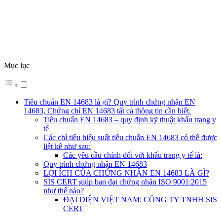
Mục lục
Tiêu chuẩn EN 14683 là gì? Quy trình chứng nhận EN
14683, Chứng chỉ EN 14683 tất cả thông tin cần biết.
Tiêu chuẩn EN 14683 – quy định kỹ thuật khẩu trang y
tế
Các chỉ tiêu hiệu suất tiêu chuẩn EN 14683 có thể được
liệt kê như sau:
Các yêu cầu chính đối với khẩu trang y tế là:
Quy trình chứng nhận EN 14683
LỢI ÍCH CỦA CHỨNG NHẬN EN 14683 LÀ GÌ?
SIS CERT giúp bạn đạt chứng nhận ISO 9001:2015
như thế nào?
ĐẠI DIỆN VIỆT NAM: CÔNG TY TNHH SIS
CERT