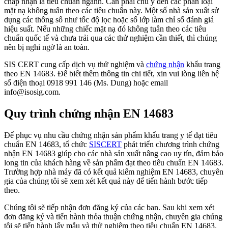
chấp nhận là tiêu chuẩn ngành. Cần phải chú ý đến các phân loại
mặt nạ không tuân theo các tiêu chuẩn này. Một số nhà sản xuất sử
dụng các thông số như tốc độ lọc hoặc số lớp làm chỉ số đánh giá
hiệu suất. Nếu những chiếc mặt nạ đó không tuân theo các tiêu
chuẩn quốc tế và chưa trải qua các thử nghiệm cần thiết, thì chúng
nên bị nghi ngờ là an toàn.
SIS CERT cung cấp dịch vụ thử nghiệm và
chứng nhận
khẩu trang
theo EN 14683. Để biết thêm thông tin chi tiết, xin vui lòng liên hệ
số điện thoại 0918 991 146 (Ms. Dung) hoặc email
info@isosig.com.
Quy trình chứng nhận EN 14683
Để phục vụ nhu cầu chứng nhận sản phẩm khẩu trang y tế đạt tiêu
chuẩn EN 14683, tổ chức
SISCERT
phát triển chương trình chứng
nhận EN 14683 giúp cho các nhà sản xuất nâng cao uy tín, đảm bảo
long tin của khách hàng về sản phẩm đạt theo tiêu chuẩn EN 14683.
Trường hợp nhà máy đã có kết quả kiểm nghiệm EN 14683, chuyên
gia của chúng tôi sẽ xem xét kết quả này để tiến hành bước tiếp
theo.
Chúng tôi sẽ tiếp nhận đơn đăng ký của các ban. Sau khi xem xét
đơn đăng ký và tiến hành thỏa thuận chứng nhận, chuyên gia chúng
tôi sẽ tiến hành lấy mẫu và thử nghiệm theo tiêu chuẩn EN 14683.