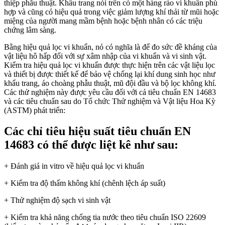
thiệp phẫu thuật. Khẩu trang nói trên có một hàng rào vi khuẩn phù
hợp và cũng có hiệu quả trong việc giảm lượng khí thải từ mũi hoặc
miệng của người mang mầm bệnh hoặc bệnh nhân có các triệu
chứng lâm sàng.
Bằng hiệu quả lọc vi khuẩn, nó có nghĩa là để đo sức đề kháng của
vật liệu hô hấp đối với sự xâm nhập của vi khuẩn và vi sinh vật.
Kiểm tra hiệu quả lọc vi khuẩn được thực hiện trên các vật liệu lọc
và thiết bị được thiết kế để bảo vệ chống lại khí dung sinh học như
khẩu trang, áo choàng phẫu thuật, mũ đội đầu và bộ lọc không khí.
Các thử nghiệm này được yêu cầu đối với cả tiêu chuẩn EN 14683
và các tiêu chuẩn sau do Tổ chức Thử nghiệm và Vật liệu Hoa Kỳ
(ASTM) phát triển:
Các chỉ tiêu hiệu suất tiêu chuẩn EN
14683 có thể được liệt kê như sau:
+ Đánh giá in vitro về hiệu quả lọc vi khuẩn
+ Kiểm tra độ thấm không khí (chênh lệch áp suất)
+ Thử nghiệm độ sạch vi sinh vật
+ Kiểm tra khả năng chống tia nước theo tiêu chuẩn ISO 22609