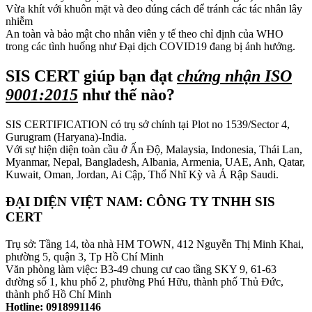
Vừa khít với khuôn mặt và đeo đúng cách để tránh các tác nhân lây
nhiễm
An toàn và bảo mật cho nhân viên y tế theo chỉ định của WHO
trong các tình huống như Đại dịch COVID19 đang bị ảnh hưởng.
SIS CERT giúp bạn đạt
chứng nhận ISO
9001:2015
như thế nào?
SIS CERTIFICATION có trụ sở chính tại Plot no 1539/Sector 4,
Gurugram (Haryana)-India.
Với sự hiện diện toàn cầu ở Ấn Độ, Malaysia, Indonesia, Thái Lan,
Myanmar, Nepal, Bangladesh, Albania, Armenia, UAE, Anh, Qatar,
Kuwait, Oman, Jordan, Ai Cập, Thổ Nhĩ Kỳ và Ả Rập Saudi.
ĐẠI DIỆN VIỆT NAM: CÔNG TY TNHH SIS
CERT
Trụ sở: Tầng 14, tòa nhà HM TOWN, 412 Nguyễn Thị Minh Khai,
phường 5, quận 3, Tp Hồ Chí Minh
Văn phòng làm việc: B3-49 chung cư cao tầng SKY 9, 61-63
đường số 1, khu phố 2, phường Phú Hữu, thành phố Thủ Đức,
thành phố Hồ Chí Minh
Hotline:
0918991146