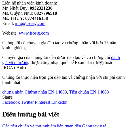
Liên hệ nhân viên kinh doanh:
Mr. Nhất Duy:
0932321236
Ms. Quỳnh Như:
0827796518
Ms. THÚY:
0774416158
Email:
info@isosig.com
Website:
www.isosig.com
Chúng tôi có chuyên gia đào tạo và chứng nhận với hơn 15 năm
kinh nghiệm,
Chuyên gia của chúng tôi đều được đào tạo và có chứng chỉ
đánh
giá viên trưởng
được công nhận quốc tế Examplar ( Mỹ) hoặc
IRCA ( Anh)
Chúng tôi thực hiện trọn gói đào tạo và chứng nhận với chi phí cạnh
tranh nhất
chứng nhận Chứng nhận EN 14683
,
Tiêu chuẩn EN 14683
Share
Facebook
Twitter
Pinterest
Linkedin
Điều hướng bài viết
Các tiêu chuẩn và thử nghiệm liên quan đến Găng tay y tế