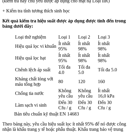
(kiểm tra này chủ yếu được áp dụng cho mặt nạ Loại IIR)
+ Kiểm tra tính tương thích sinh học
Kết quả kiểm tra hiệu suất được áp dụng được tính đến trong
bảng dưới đây:
Loại thử nghiệm
Loại 1
Loại 2
Loại 3
Ít nhất
Ít nhất
Ít nhất
Hiệu quả lọc vi khuẩn
95%
98%
98%
Ít nhất
Ít nhất
Ít nhất
Hiệu quả lọc hạt
95%
98%
98%
Tối đa
Tối đa
Chênh lệch áp suất
Tối đa 5.0
4.0
5.0
Kháng chất lỏng với
80
120
160
máu tổng hợp
Không
Không
Ít nhất
Chống tia nước
yêu cầu
yêu cầu
16,0 kPa
Đến 30
Đến 30
Đến 30
Làm sạch vi sinh
Cfu / g
Cfu / g
Cfu / g
Bản tiêu chuẩn kỹ thuật EN 14683
Theo bảng này, yêu cầu hiệu suất lọc ít nhất 95% để nó được công
nhận là khẩu trang y tế hoặc phẫu thuật. Khẩu trang bảo vệ trung