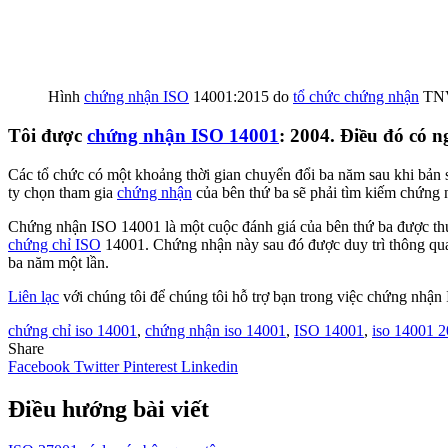
Hình
chứng nhận ISO
14001:2015 do
tổ chức chứng nhận
TNV
Tôi được
chứng nhận ISO 14001
: 2004. Điều đó có ng
Các tổ chức có một khoảng thời gian chuyển đổi ba năm sau khi bản 
ty chọn tham gia
chứng nhận
của bên thứ ba sẽ phải tìm kiếm chứng n
Chứng nhận ISO 14001 là một cuộc đánh giá của bên thứ ba được t
chứng chỉ ISO
14001. Chứng nhận này sau đó được duy trì thông qua c
ba năm một lần.
Liên lạc
với chúng tôi để chúng tôi hỗ trợ bạn trong việc chứng nhậ
chứng chỉ iso 14001
,
chứng nhận iso 14001
,
ISO 14001
,
iso 14001 
Share
Facebook
Twitter
Pinterest
Linkedin
Điều hướng bài viết