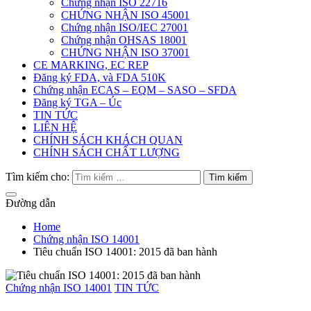
Chứng nhận ISO 22716
CHỨNG NHẬN ISO 45001
Chứng nhận ISO/IEC 27001
Chứng nhận OHSAS 18001
CHỨNG NHẬN ISO 37001
CE MARKING, EC REP
Đăng ký FDA, và FDA 510K
Chứng nhận ECAS – EQM – SASO – SFDA
Đăng ký TGA – Úc
TIN TỨC
LIÊN HỆ
CHÍNH SÁCH KHÁCH QUAN
CHÍNH SÁCH CHẤT LƯỢNG
Tìm kiếm cho:
Đường dẫn
Home
Chứng nhận ISO 14001
Tiêu chuẩn ISO 14001: 2015 đã ban hành
Chứng nhận ISO 14001
TIN TỨC