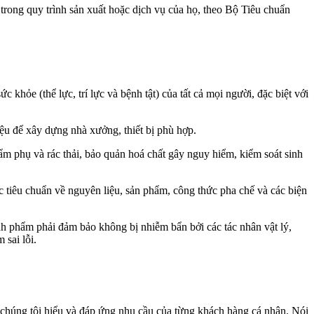
trong quy trình sản xuất hoặc dịch vụ của họ, theo Bộ Tiêu chuẩn
c khỏe (thể lực, trí lực và bệnh tật) của tất cả mọi người, đặc biệt với
liệu để xây dựng nhà xưởng, thiết bị phù hợp.
ẩm phụ và rác thải, bảo quản hoá chất gây nguy hiểm, kiểm soát sinh
 tiêu chuẩn về nguyên liệu, sản phẩm, công thức pha chế và các biện
h phẩm phải đảm bảo không bị nhiễm bẩn bởi các tác nhân vật lý,
 sai lỗi.
ch chúng tôi hiểu và đáp ứng nhu cầu của từng khách hàng cá nhân. Nói