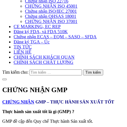
Chứng nhận ISO 22716
CHỨNG NHẬN ISO 45001
Chứng nhận ISO/IEC 27001
Chứng nhận OHSAS 18001
CHỨNG NHẬN ISO 37001
CE MARKING, EC REP
Đăng ký FDA, và FDA 510K
Chứng nhận ECAS – EQM – SASO – SFDA
Đăng ký TGA – Úc
TIN TỨC
LIÊN HỆ
CHÍNH SÁCH KHÁCH QUAN
CHÍNH SÁCH CHẤT LƯỢNG
Tìm kiếm cho:
CHỨNG NHẬN GMP
CHỨNG NHẬN
GMP – THỰC HÀNH SẢN XUẤT TỐT
Thực hành sản xuất tốt là gì (GMP) ?
GMP đề cập đến Quy chế Thực hành Sản xuất tốt.