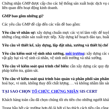
Chứng nhận GMP được cấp cho các hệ thống sản xuất hoặc dịch vụ của 
liên quan đến hoạt động kinh doanh.
GMP bao gồm những gì?
Các yêu cầu GMP đề cập đến các vấn đề bao gồm:
Yêu cầu về nhân sự:
xây dựng chuẩn mực các vị trí làm việc để tuy
những công nhân sản xuất trực tiếp. Xây dựng kế hoạch đào tạo, huấ
Yêu cầu về thiết kế, xây dựng, lắp đặt nhà, xưởng và thiết bị chế
Yêu cầu kiểm soát vệ sinh nhà xưởng,
môi trường
:
xây dựng các q
vật gây hại và vệ sinh cá nhân, vệ sinh môi trường và nhà xưởng.
Yêu cầu về kiểm soát quá trình chế biến:
cần xây dựng các quy địn
pháp kiểm tra, giám sát.
Yêu cầu về kiểm soát quá trình bảo quản và phân phối sản phẩm
hoá học, vi sinh, không thay đổi chất lượng. . . và không nhầm lẫn sả
TẠI SAO CHỌN
TỔ CHỨC CHỨNG NHẬN
SIS CERT
Khách hàng toàn cầu đã chọn chúng tôi ưu tiên cho những người khác
Trong hầu hết các trường hợp đó là bởi vì họ thích cách tiếp cận côn