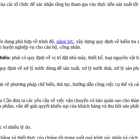
các tổ chức để xác nhận rằng họ tham gia vào thực tiễn sản xuất tốt 
ển dụng phù hợp về trình độ,
năng lực
, xây dựng quy định về kiểm tra sứ
n luyện nghiệp vụ cho cán bộ, công nhân.
 biến:
phải có quy định về vị trí đặt nhà máy, thiết kế, loại nguyên vật 
uy định về xử lý nước dùng để sản xuất, xử lý nước thải, xử lý sản ph
h về phương pháp chế biến, thủ tục, hướng dẫn công việc cụ thể và các
:
Cần đưa ra các yêu cầu về việc vận chuyến và bảo quản sao cho thàn
n phẩm, vấn đề giải quyết khiếu nại của khách hàng và thu hồi sản phẩm
 vì nhiều lý do.
g bằng và thiết thực của chúng tôi trong suốt quá trình xác nhận và cá