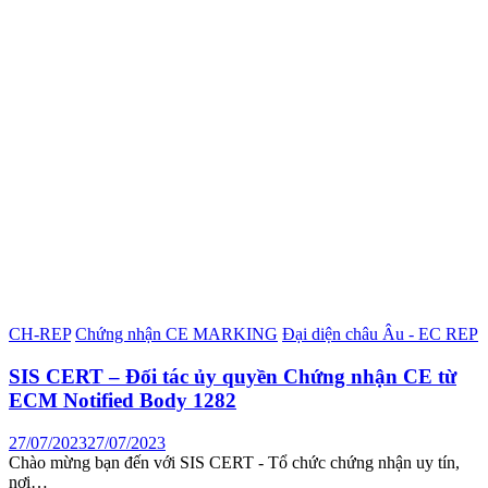
CH-REP
Chứng nhận CE MARKING
Đại diện châu Âu - EC REP
SIS CERT – Đối tác ủy quyền Chứng nhận CE từ
ECM Notified Body 1282
27/07/2023
27/07/2023
Chào mừng bạn đến với SIS CERT - Tổ chức chứng nhận uy tín,
nơi…