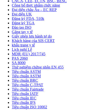
CNCA, CEE, ECTN, BSC, BESC
Công bố thực phẩm chức năng
Đại diện châu Âu – EC REP
Đại diện UK
Đăng ký FDA, 510k
Đăng ký TGA
Đào tạo ISO
Găng tay y tế
Giấy phép lưu hành tự do
Khách hàng của SIS CERT
khẩu trang y tế
Lịch nghỉ Lễ
MDR (EU) 2017/745
PAS 2060
SA 8000
Thử nghiệm chứng nhận EN 455
Tiêu chuẩn ASTM
Tiêu chuẩn ASTM
Tiêu chuẩn BRC
Tiêu chuẩn C-TPAT
Tiêu chuẩn Fairtrade
Tiêu chuẩn IATF
Tiêu chuẩn IEC
Tiêu chuẩn IFS
Tiêu chuẩn ISO 10002