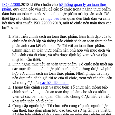
ISO 22000
:2018 là tiêu chuẩn cho
hệ thống quản lý an toàn thực
phẩm
, quy định các yêu cầu để các tổ chức trong ngành thực phẩm
đảm bảo an toàn cho các sản phẩm thực phẩm mà họ sản xuất. Để
thiết lập các chính sách và
mục tiêu
liên quan đến lãnh đạo và cam
kết theo tiêu chuẩn ISO 22000:2018, một tổ chức nên tuân theo các
bước sau:
Phát triển chính sách an toàn thực phẩm: Ban lãnh đạo của tổ
chức nên thiết lập và thông báo chính sách an toàn thực phẩm
phản ánh cam kết của tổ chức đối với an toàn thực phẩm.
Chính sách an toàn thực phẩm nên phù hợp với mục đích và
bối cảnh của tổ chức, và nên được định kỳ xem xét và cập
nhật khi cần thiết.
Định nghĩa mục tiêu an toàn thực phẩm: Tổ chức nên thiết lập
các mục tiêu an toàn thực phẩm có thể đo lường được và phù
hợp với chính sách an toàn thực phẩm. Những mục tiêu này
nên dựa trên đánh giá rủi ro của tổ chức, xem xét các nhu cầu
và mong đợi của
các bên liên quan
.
Thông báo chính sách và mục tiêu: Tổ chức nên thông báo
chính sách và mục tiêu an toàn thực phẩm cho tất cả nhân
viên và các bên liên quan, đảm bảo chúng được hiểu và triển
khai trên toàn bộ tổ chức.
Cung cấp nguồn lực: Tổ chức nên cung cấp các nguồn lực
cần thiết, bao gồm nhân lực, đào tạo, cơ sở hạ tầng và thiết bị,
để đảm bảo chính sách và mục tiêu an toàn thực phẩm có thể