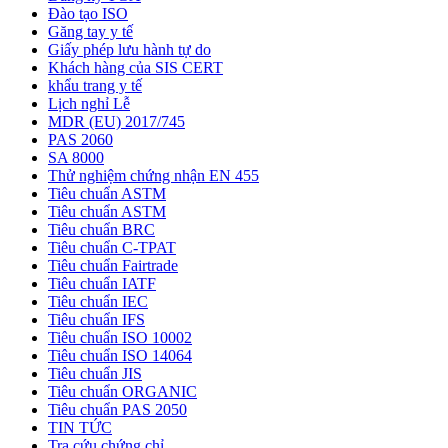
Đào tạo ISO
Găng tay y tế
Giấy phép lưu hành tự do
Khách hàng của SIS CERT
khẩu trang y tế
Lịch nghỉ Lễ
MDR (EU) 2017/745
PAS 2060
SA 8000
Thử nghiệm chứng nhận EN 455
Tiêu chuẩn ASTM
Tiêu chuẩn ASTM
Tiêu chuẩn BRC
Tiêu chuẩn C-TPAT
Tiêu chuẩn Fairtrade
Tiêu chuẩn IATF
Tiêu chuẩn IEC
Tiêu chuẩn IFS
Tiêu chuẩn ISO 10002
Tiêu chuẩn ISO 14064
Tiêu chuẩn JIS
Tiêu chuẩn ORGANIC
Tiêu chuẩn PAS 2050
TIN TỨC
Tra cứu chứng chỉ