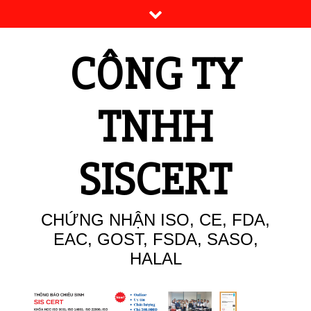
Skip
to
content
CÔNG TY
TNHH
SISCERT
CHỨNG NHẬN ISO, CE, FDA,
EAC, GOST, FSDA, SASO,
HALAL