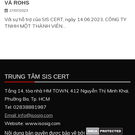
VÀ ROHS
27/07/2023
Với sự hỗ trợ của SIS CERT, ngày 14.06.2023, CÔNG TY
TNHH MỘT THÀNH VIÊN…
TRUNG TÂM SIS CERT
Tầng 14, tòa nhà HM TOWN, 412 Nguyễn Thị Minh Khai,
Phường Ba, Tp. HCM
Tel: 02838881987
Email: info@isosig.com
Website: www.isosig.com
Nội dung bản quyền được bảo vệ bởi