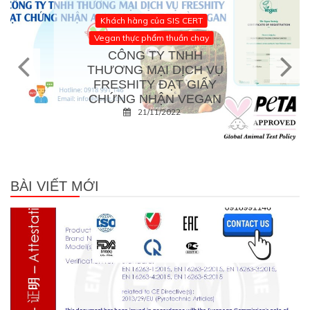
Khách hàng của SIS CERT
Vegan thực phẩm thuần chay
CÔNG TY TNHH
THƯƠNG MẠI DỊCH VỤ
FRESHITY ĐẠT GIẤY
CHỨNG NHẬN VEGAN
21/11/2022
BÀI VIẾT MỚI