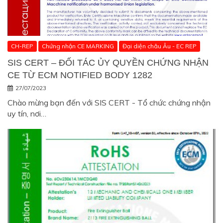
CH-REP
Chứng nhận CE MARKING
Đại diện châu Âu - EC REP
SIS CERT – ĐỐI TÁC ỦY QUYỀN CHỨNG NHẬN
CE TỪ ECM NOTIFIED BODY 1282
27/07/2023
Chào mừng bạn đến với SIS CERT - Tổ chức chứng nhận
uy tín, nơi…