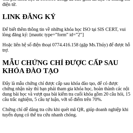
điện tử.
LINK ĐĂNG KÝ
Để biết thêm thông tin về những khóa học ISO tại SIS CERT, vui
lòng đăng ký: [mautic type=”form” id=”2″]
Hoặc liên hệ số điện thoại 0774.416.158 (gặp Ms.Thúy) để được hỗ
trợ.
MẪU CHỨNG CHỈ ĐƯỢC CẤP SAU
KHÓA ĐÀO TẠO
Đây là mẫu chứng chỉ được cấp sau khóa đào tạo, để có được
chứng nhận này thì bạn phải tham gia khóa học, hoàn thành các nội
dung bài học và vượt qua bài kiểm tra cuối khóa gồm 20 câu hỏi, 15
câu trắc nghiệm, 5 câu tự luận, với số điểm trên 70%.
Chứng chỉ dễ dàng tra cứu khi quét mã QR, giúp doanh nghiệp khi
tuyển dụng có thể tra cứu nhanh chóng.