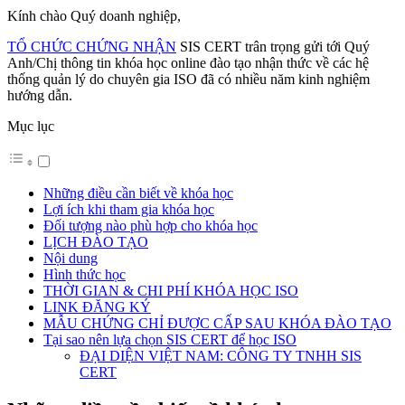
Kính chào Quý doanh nghiệp,
TỔ CHỨC CHỨNG NHẬN
SIS CERT trân trọng gửi tới Quý
Anh/Chị thông tin khóa học online đào tạo nhận thức về các hệ
thống quản lý do chuyên gia ISO đã có nhiều năm kinh nghiệm
hướng dẫn.
Mục lục
Những điều cần biết về khóa học
Lợi ích khi tham gia khóa học
Đối tượng nào phù hợp cho khóa học
LỊCH ĐÀO TẠO
Nội dung
Hình thức học
THỜI GIAN & CHI PHÍ KHÓA HỌC ISO
LINK ĐĂNG KÝ
MẪU CHỨNG CHỈ ĐƯỢC CẤP SAU KHÓA ĐÀO TẠO
Tại sao nên lựa chọn SIS CERT để học ISO
ĐẠI DIỆN VIỆT NAM: CÔNG TY TNHH SIS
CERT