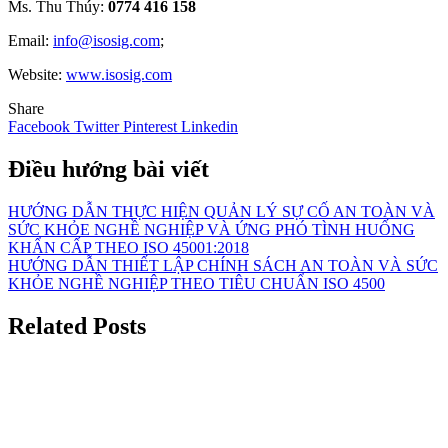
Ms. Thu Thúy:
0774 416 158
Email:
info@isosig.com
;
Website:
www.isosig.com
Share
Facebook
Twitter
Pinterest
Linkedin
Điều hướng bài viết
HƯỚNG DẪN THỰC HIỆN QUẢN LÝ SỰ CỐ AN TOÀN VÀ
SỨC KHỎE NGHỀ NGHIỆP VÀ ỨNG PHÓ TÌNH HUỐNG
KHẨN CẤP THEO ISO 45001:2018
HƯỚNG DẪN THIẾT LẬP CHÍNH SÁCH AN TOÀN VÀ SỨC
KHỎE NGHỀ NGHIỆP THEO TIÊU CHUẨN ISO 4500
Related Posts