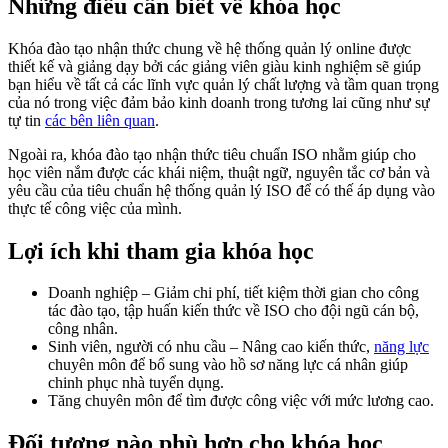
Những điều cần biết về khóa học
Khóa đào tạo nhận thức chung về hệ thống quản lý online được
thiết kế và giảng dạy bởi các giảng viên giàu kinh nghiệm sẽ giúp
bạn hiểu về tất cả các lĩnh vực quản lý chất lượng và tầm quan trọng
của nó trong việc đảm bảo kinh doanh trong tương lai cũng như sự
tự tin
các bên liên quan
.
Ngoài ra, khóa đào tạo nhận thức tiêu chuẩn ISO nhằm giúp cho
học viên nắm được các khái niệm, thuật ngữ, nguyên tắc cơ bản và
yêu cầu của tiêu chuẩn hệ thống quản lý ISO để có thế áp dụng vào
thực tế công việc của mình.
Lợi ích khi tham gia khóa học
Doanh nghiệp – Giảm chi phí, tiết kiệm thời gian cho công
tác đào tạo, tập huấn kiến thức về ISO cho đội ngũ cán bộ,
công nhân.
Sinh viên, người có nhu cầu – Nâng cao kiến thức,
năng lực
chuyên môn để bổ sung vào hồ sơ năng lực cá nhân giúp
chinh phục nhà tuyển dụng.
Tăng chuyên môn để tìm được công việc với mức lương cao.
Đối tượng nào phù hợp cho khóa học