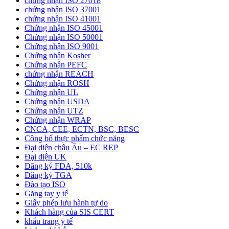
chứng nhận ISO 27018
chứng nhận ISO 37001
chứng nhận ISO 41001
Chứng nhận ISO 45001
Chứng nhận ISO 50001
Chứng nhận ISO 9001
Chứng nhận Kosher
Chứng nhận PEFC
chứng nhận REACH
Chứng nhận ROSH
Chứng nhận UL
Chứng nhận USDA
Chứng nhận UTZ
Chứng nhận WRAP
CNCA, CEE, ECTN, BSC, BESC
Công bố thực phẩm chức năng
Đại diện châu Âu – EC REP
Đại diện UK
Đăng ký FDA, 510k
Đăng ký TGA
Đào tạo ISO
Găng tay y tế
Giấy phép lưu hành tự do
Khách hàng của SIS CERT
khẩu trang y tế