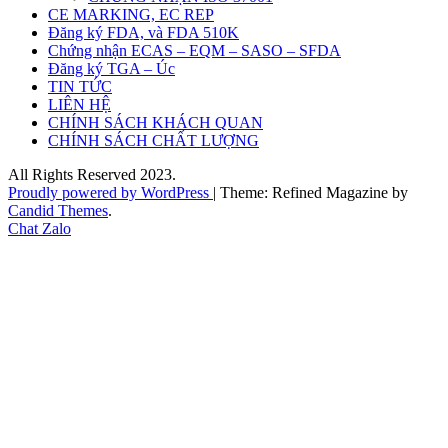
CE MARKING, EC REP
Đăng ký FDA, và FDA 510K
Chứng nhận ECAS – EQM – SASO – SFDA
Đăng ký TGA – Úc
TIN TỨC
LIÊN HỆ
CHÍNH SÁCH KHÁCH QUAN
CHÍNH SÁCH CHẤT LƯỢNG
All Rights Reserved 2023.
Proudly powered by WordPress
|
Theme: Refined Magazine by
Candid Themes
.
Chat Zalo