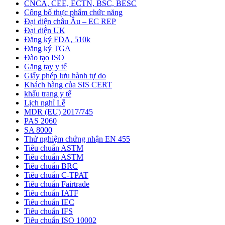
CNCA, CEE, ECTN, BSC, BESC
Công bố thực phẩm chức năng
Đại diện châu Âu – EC REP
Đại diện UK
Đăng ký FDA, 510k
Đăng ký TGA
Đào tạo ISO
Găng tay y tế
Giấy phép lưu hành tự do
Khách hàng của SIS CERT
khẩu trang y tế
Lịch nghỉ Lễ
MDR (EU) 2017/745
PAS 2060
SA 8000
Thử nghiệm chứng nhận EN 455
Tiêu chuẩn ASTM
Tiêu chuẩn ASTM
Tiêu chuẩn BRC
Tiêu chuẩn C-TPAT
Tiêu chuẩn Fairtrade
Tiêu chuẩn IATF
Tiêu chuẩn IEC
Tiêu chuẩn IFS
Tiêu chuẩn ISO 10002