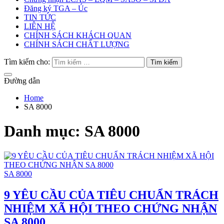
Đăng ký TGA – Úc
TIN TỨC
LIÊN HỆ
CHÍNH SÁCH KHÁCH QUAN
CHÍNH SÁCH CHẤT LƯỢNG
Tìm kiếm cho:
Đường dẫn
Home
SA 8000
Danh mục:
SA 8000
SA 8000
9 YÊU CẦU CỦA TIÊU CHUẨN TRÁCH
NHIỆM XÃ HỘI THEO CHỨNG NHẬN
SA 8000