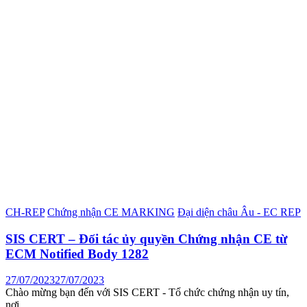
CH-REP
Chứng nhận CE MARKING
Đại diện châu Âu - EC REP
SIS CERT – Đối tác ủy quyền Chứng nhận CE từ
ECM Notified Body 1282
27/07/2023
27/07/2023
Chào mừng bạn đến với SIS CERT - Tổ chức chứng nhận uy tín,
nơi…