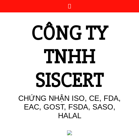
Skip
to
content
CÔNG TY
TNHH
SISCERT
CHỨNG NHẬN ISO, CE, FDA,
EAC, GOST, FSDA, SASO,
HALAL