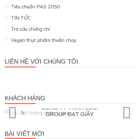
Tiêu chuẩn PAS 2050
TIN TỨC
Tra cứu chứng chỉ
Vegan thực phẩm thuần chay
LIÊN HỆ VỚI CHÚNG TÔI
Khách hàng của SIS CERT
KHÁCH HÀNG
Vegan thực phẩm thuần chay
CÔNG TY TNHH
THƯƠNG MẠI DỊCH VỤ
FRESHITY ĐẠT GIẤY
CHỨNG NHẬN VEGAN
BÀI VIẾT MỚI
21/11/2022