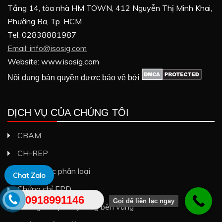
Tầng 14, tòa nhà HM TOWN, 412 Nguyễn Thị Minh Khai,
Phường Ba, Tp. HCM
Tel: 02838881987
Email: info@isosig.com
Website: www.isosig.com
Nội dung bản quyền được bảo vệ bởi
DỊCH VỤ CỦA CHÚNG TÔI
CBAM
CH-REP
Chưa được phân loại
Chat Zalo
Chứng chỉ EPD
0918991146
Gọi để liên lạc ngay
Chứng chỉ quản lý rừng bên vững