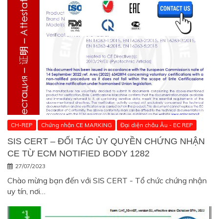
CH-REP
Chứng nhận CE MARKING
Đại diện châu Âu - EC REP
SIS CERT – ĐỐI TÁC ỦY QUYỀN CHỨNG NHẬN
CE TỪ ECM NOTIFIED BODY 1282
27/07/2023
Chào mừng bạn đến với SIS CERT - Tổ chức chứng nhận
uy tín, nơi…