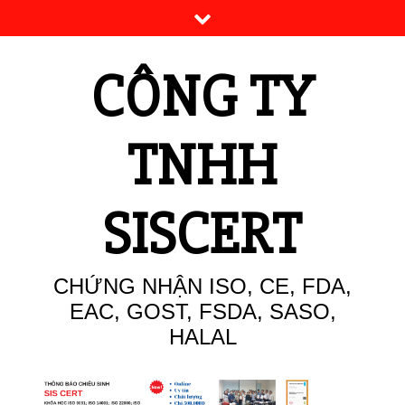
Skip
to
content
CÔNG TY
TNHH
SISCERT
CHỨNG NHẬN ISO, CE, FDA,
EAC, GOST, FSDA, SASO,
HALAL