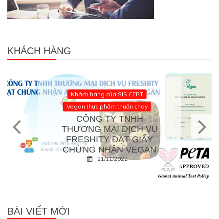
KHÁCH HÀNG
Khách hàng của SIS CERT
Vegan thực phẩm thuần chay
CÔNG TY TNHH
THƯƠNG MẠI DỊCH VỤ
FRESHITY ĐẠT GIẤY
CHỨNG NHẬN VEGAN
21/11/2022
BÀI VIẾT MỚI