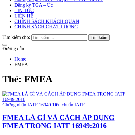
Đăng ký TGA – Úc
TIN TỨC
LIÊN HỆ
CHÍNH SÁCH KHÁCH QUAN
CHÍNH SÁCH CHẤT LƯỢNG
Tìm kiếm cho:
Đường dẫn
Home
FMEA
Thẻ:
FMEA
Chứng nhận IATF 16949
Tiêu chuẩn IATF
FMEA LÀ GÌ VÀ CÁCH ÁP DỤNG
FMEA TRONG IATF 16949:2016