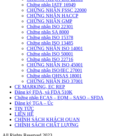
Chứng nhận IATF 16949
CHỨNG NHẬN FSSC 22000
CHỨNG NHẬN HACCP
CHỨNG NHẬN GMP
Chứng nhận ISO 22301
Chứng nhận SA 8000
Chứng nhận ISO 15378
Chứng nhận ISO 13485
CHỨNG NHẬN ISO 14001
Chứng nhận ISO 50001
Chứng nhận ISO 22716
CHỨNG NHẬN ISO 45001
Chứng nhận ISO/IEC 27001
Chứng nhận OHSAS 18001
CHỨNG NHẬN ISO 37001
CE MARKING, EC REP
Đăng ký FDA, và FDA 510K
Chứng nhận ECAS – EQM – SASO – SFDA
Đăng ký TGA – Úc
TIN TỨC
LIÊN HỆ
CHÍNH SÁCH KHÁCH QUAN
CHÍNH SÁCH CHẤT LƯỢNG
All Rights Reserved 2023.