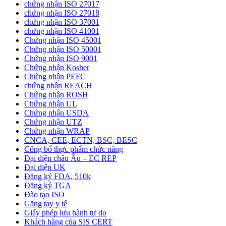
chứng nhận ISO 27017
chứng nhận ISO 27018
chứng nhận ISO 37001
chứng nhận ISO 41001
Chứng nhận ISO 45001
Chứng nhận ISO 50001
Chứng nhận ISO 9001
Chứng nhận Kosher
Chứng nhận PEFC
chứng nhận REACH
Chứng nhận ROSH
Chứng nhận UL
Chứng nhận USDA
Chứng nhận UTZ
Chứng nhận WRAP
CNCA, CEE, ECTN, BSC, BESC
Công bố thực phẩm chức năng
Đại diện châu Âu – EC REP
Đại diện UK
Đăng ký FDA, 510k
Đăng ký TGA
Đào tạo ISO
Găng tay y tế
Giấy phép lưu hành tự do
Khách hàng của SIS CERT