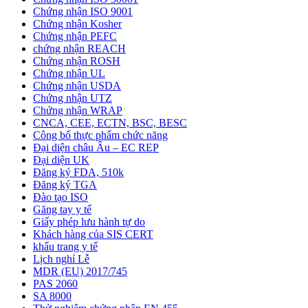
Chứng nhận ISO 9001
Chứng nhận Kosher
Chứng nhận PEFC
chứng nhận REACH
Chứng nhận ROSH
Chứng nhận UL
Chứng nhận USDA
Chứng nhận UTZ
Chứng nhận WRAP
CNCA, CEE, ECTN, BSC, BESC
Công bố thực phẩm chức năng
Đại diện châu Âu – EC REP
Đại diện UK
Đăng ký FDA, 510k
Đăng ký TGA
Đào tạo ISO
Găng tay y tế
Giấy phép lưu hành tự do
Khách hàng của SIS CERT
khẩu trang y tế
Lịch nghỉ Lễ
MDR (EU) 2017/745
PAS 2060
SA 8000