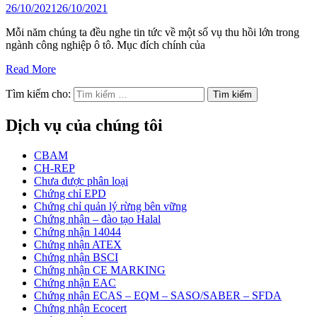
26/10/2021
26/10/2021
Mỗi năm chúng ta đều nghe tin tức về một số vụ thu hồi lớn trong
ngành công nghiệp ô tô. Mục đích chính của
Read More
Tìm kiếm cho:
Dịch vụ của chúng tôi
CBAM
CH-REP
Chưa được phân loại
Chứng chỉ EPD
Chứng chỉ quản lý rừng bên vững
Chứng nhận – đào tạo Halal
Chứng nhận 14044
Chứng nhận ATEX
Chứng nhận BSCI
Chứng nhận CE MARKING
Chứng nhận EAC
Chứng nhận ECAS – EQM – SASO/SABER – SFDA
Chứng nhận Ecocert