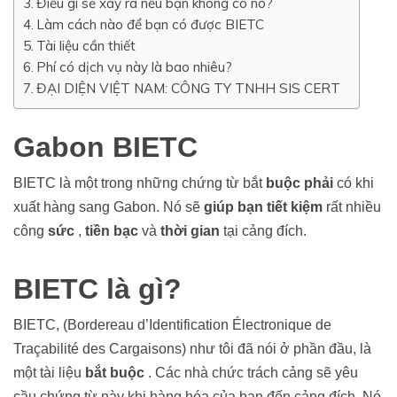
Điều gì sẽ xảy ra nếu bạn không có nó?
Làm cách nào để bạn có được BIETC
Tài liệu cần thiết
Phí có dịch vụ này là bao nhiêu?
ĐẠI DIỆN VIỆT NAM: CÔNG TY TNHH SIS CERT
Gabon BIETC
BIETC là một trong những chứng từ bắt
buộc phải
có khi
xuất hàng sang Gabon. Nó sẽ
giúp bạn tiết kiệm
rất nhiều
công
sức
,
tiền bạc
và
thời gian
tại cảng đích.
BIETC là gì?
BIETC, (Bordereau d’Identification Électronique de
Traçabilité des Cargaisons) như tôi đã nói ở phần đầu, là
một tài liệu
bắt buộc
. Các nhà chức trách cảng sẽ yêu
cầu chứng từ này khi hàng hóa của bạn đến cảng đích. Nó