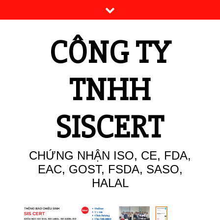
Skip
to
content
CÔNG TY
TNHH
SISCERT
CHỨNG NHẬN ISO, CE, FDA,
EAC, GOST, FSDA, SASO,
HALAL