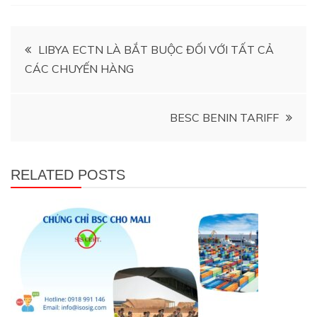
Điều
LIBYA ECTN LÀ BẮT BUỘC ĐỐI VỚI TẤT CẢ
CÁC CHUYẾN HÀNG
hướng
bài
BESC BENIN TARIFF
viết
RELATED POSTS