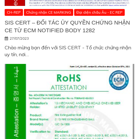
CH-REP
Chứng nhận CE MARKING
Đại diện châu Âu - EC REP
SIS CERT – ĐỐI TÁC ỦY QUYỀN CHỨNG NHẬN
CE TỪ ECM NOTIFIED BODY 1282
27/07/2023
Chào mừng bạn đến với SIS CERT - Tổ chức chứng nhận
uy tín, nơi…