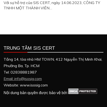
Với sự hỗ trợ của SIS CERT, ngày 14.06.2023, CÔNG TY
TNHH MỘT THÀNH VIÊN…
TRUNG TÂM SIS CERT
Tầng 14, tòa nhà HM TOWN, 412 Nguyễn Thị Minh Khai,
Phường Ba, Tp. HCM
Tel: 02838881987
Email: info@isosig.com
Website: www.isosig.com
Nội dung bản quyền được bảo vệ bởi