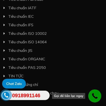
Tiêu chuẩn IATF
Tiêu chuẩn IEC
Tiêu chuẩn IFS
Tiêu chuẩn ISO 10002
Tiêu chuẩn ISO 14064
Tiêu chuẩn JIS
Tiêu chuẩn ORGANIC
Tiêu chuẩn PAS 2050
TIN TỨC
Chat Zalo
Tra cứu chứng chỉ
Vegan thực phẩm thuần chay
0918991146
Gọi để liên lạc ngay