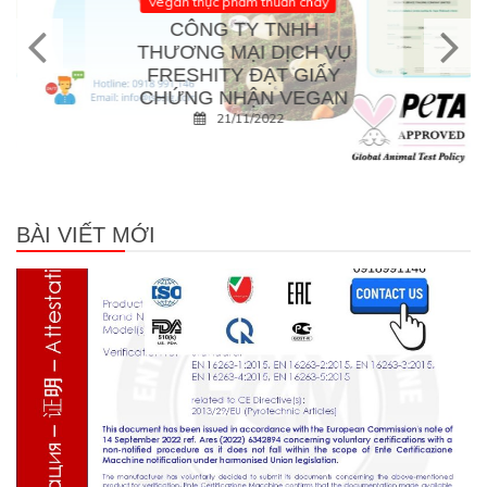
Vegan thực phẩm thuần chay
CÔNG TY TNHH
THƯƠNG MẠI DỊCH VỤ
FRESHITY ĐẠT GIẤY
CHỨNG NHẬN VEGAN
21/11/2022
BÀI VIẾT MỚI