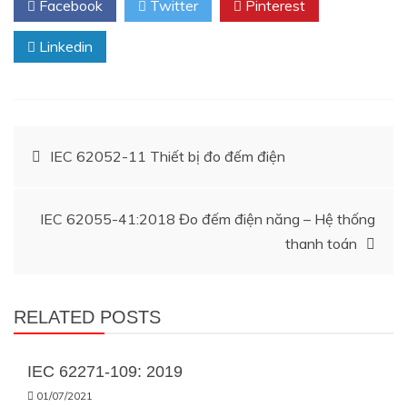
Facebook
Twitter
Pinterest
Linkedin
Điều
IEC 62052-11 Thiết bị đo đếm điện
hướng
IEC 62055-41:2018 Đo đếm điện năng – Hệ thống
bài
thanh toán
viết
RELATED POSTS
IEC 62271-109: 2019
01/07/2021