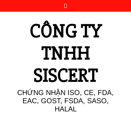
Skip
to
content
CÔNG TY
TNHH
SISCERT
CHỨNG NHẬN ISO, CE, FDA,
EAC, GOST, FSDA, SASO,
HALAL