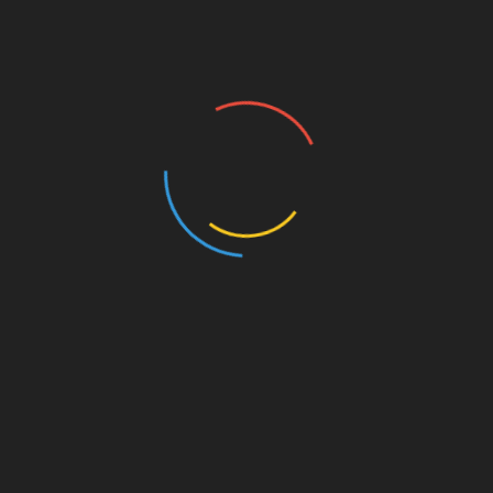
BÀI VIẾT MỚI
Chưa được phân loại
Chứng nhận CE MARKING
CHỨNG NHẬN CE MARKING: TẤT CẢ NHỮNG GÌ