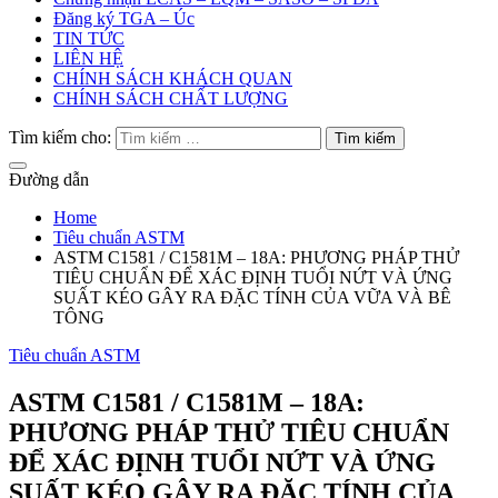
Đăng ký TGA – Úc
TIN TỨC
LIÊN HỆ
CHÍNH SÁCH KHÁCH QUAN
CHÍNH SÁCH CHẤT LƯỢNG
Tìm kiếm cho:
Đường dẫn
Home
Tiêu chuẩn ASTM
ASTM C1581 / C1581M – 18A: PHƯƠNG PHÁP THỬ
TIÊU CHUẨN ĐỂ XÁC ĐỊNH TUỔI NỨT VÀ ỨNG
SUẤT KÉO GÂY RA ĐẶC TÍNH CỦA VỮA VÀ BÊ
TÔNG
Tiêu chuẩn ASTM
ASTM C1581 / C1581M – 18A:
PHƯƠNG PHÁP THỬ TIÊU CHUẨN
ĐỂ XÁC ĐỊNH TUỔI NỨT VÀ ỨNG
SUẤT KÉO GÂY RA ĐẶC TÍNH CỦA