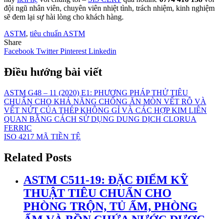
đội ngũ nhân viên, chuyên viên nhiệt tình, trách nhiệm, kinh nghiệm
sẽ đem lại sự hài lòng cho khách hàng.
ASTM
,
tiêu chuẩn ASTM
Share
Facebook
Twitter
Pinterest
Linkedin
Điều hướng bài viết
ASTM G48 – 11 (2020) E1: PHƯƠNG PHÁP THỬ TIÊU
CHUẨN CHO KHẢ NĂNG CHỐNG ĂN MÒN VẾT RỖ VÀ
VẾT NỨT CỦA THÉP KHÔNG GỈ VÀ CÁC HỢP KIM LIÊN
QUAN BẰNG CÁCH SỬ DỤNG DUNG DỊCH CLORUA
FERRIC
ISO 4217 MÃ TIỀN TỆ
Related Posts
ASTM C511-19: ĐẶC ĐIỂM KỸ
THUẬT TIÊU CHUẨN CHO
PHÒNG TRỘN, TỦ ẨM, PHÒNG