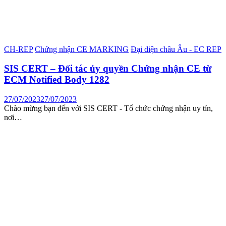
CH-REP
Chứng nhận CE MARKING
Đại diện châu Âu - EC REP
SIS CERT – Đối tác ủy quyền Chứng nhận CE từ
ECM Notified Body 1282
27/07/2023
27/07/2023
Chào mừng bạn đến với SIS CERT - Tổ chức chứng nhận uy tín,
nơi…