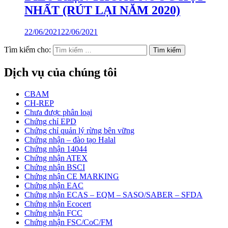
NHẤT (RÚT LẠI NĂM 2020)
22/06/2021
22/06/2021
Tìm kiếm cho:
Dịch vụ của chúng tôi
CBAM
CH-REP
Chưa được phân loại
Chứng chỉ EPD
Chứng chỉ quản lý rừng bên vững
Chứng nhận – đào tạo Halal
Chứng nhận 14044
Chứng nhận ATEX
Chứng nhận BSCI
Chứng nhận CE MARKING
Chứng nhận EAC
Chứng nhận ECAS – EQM – SASO/SABER – SFDA
Chứng nhận Ecocert
Chứng nhận FCC
Chứng nhận FSC/CoC/FM