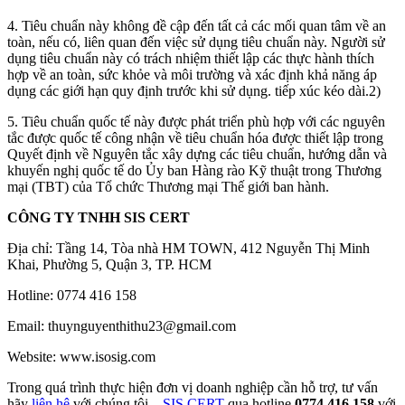
4. Tiêu chuẩn này không đề cập đến tất cả các mối quan tâm về an
toàn, nếu có, liên quan đến việc sử dụng tiêu chuẩn này. Người sử
dụng tiêu chuẩn này có trách nhiệm thiết lập các thực hành thích
hợp về an toàn, sức khỏe và môi trường và xác định khả năng áp
dụng các giới hạn quy định trước khi sử dụng. tiếp xúc kéo dài.2)
5. Tiêu chuẩn quốc tế này được phát triển phù hợp với các nguyên
tắc được quốc tế công nhận về tiêu chuẩn hóa được thiết lập trong
Quyết định về Nguyên tắc xây dựng các tiêu chuẩn, hướng dẫn và
khuyến nghị quốc tế do Ủy ban Hàng rào Kỹ thuật trong Thương
mại (TBT) của Tổ chức Thương mại Thế giới ban hành.
CÔNG TY TNHH SIS CERT
Địa chỉ: Tầng 14, Tòa nhà HM TOWN, 412 Nguyễn Thị Minh
Khai, Phường 5, Quận 3, TP. HCM
Hotline: 0774 416 158
Email: thuynguyenthithu23@gmail.com
Website: www.isosig.com
Trong quá trình thực hiện đơn vị doanh nghiệp cần hỗ trợ, tư vấn
hãy
liên hệ
với chúng tôi –
SIS CERT
qua hotline
0774 416 158
với