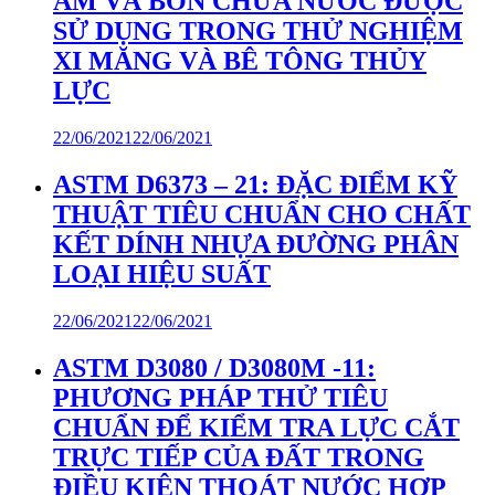
ẨM VÀ BỒN CHỨA NƯỚC ĐƯỢC
SỬ DỤNG TRONG THỬ NGHIỆM
XI MĂNG VÀ BÊ TÔNG THỦY
LỰC
22/06/2021
22/06/2021
ASTM D6373 – 21: ĐẶC ĐIỂM KỸ
THUẬT TIÊU CHUẨN CHO CHẤT
KẾT DÍNH NHỰA ĐƯỜNG PHÂN
LOẠI HIỆU SUẤT
22/06/2021
22/06/2021
ASTM D3080 / D3080M -11:
PHƯƠNG PHÁP THỬ TIÊU
CHUẨN ĐỂ KIỂM TRA LỰC CẮT
TRỰC TIẾP CỦA ĐẤT TRONG
ĐIỀU KIỆN THOÁT NƯỚC HỢP