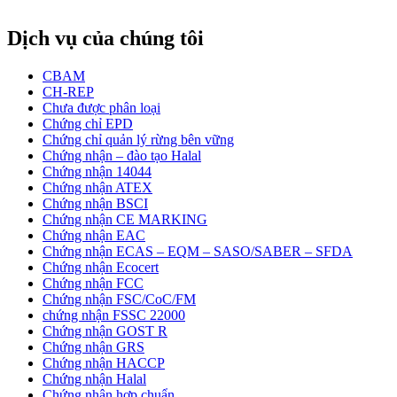
Dịch vụ của chúng tôi
CBAM
CH-REP
Chưa được phân loại
Chứng chỉ EPD
Chứng chỉ quản lý rừng bên vững
Chứng nhận – đào tạo Halal
Chứng nhận 14044
Chứng nhận ATEX
Chứng nhận BSCI
Chứng nhận CE MARKING
Chứng nhận EAC
Chứng nhận ECAS – EQM – SASO/SABER – SFDA
Chứng nhận Ecocert
Chứng nhận FCC
Chứng nhận FSC/CoC/FM
chứng nhận FSSC 22000
Chứng nhận GOST R
Chứng nhận GRS
Chứng nhận HACCP
Chứng nhận Halal
Chứng nhận hợp chuẩn