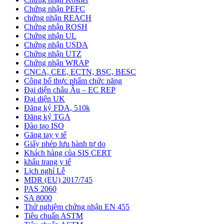
Chứng nhận PEFC
chứng nhận REACH
Chứng nhận ROSH
Chứng nhận UL
Chứng nhận USDA
Chứng nhận UTZ
Chứng nhận WRAP
CNCA, CEE, ECTN, BSC, BESC
Công bố thực phẩm chức năng
Đại diện châu Âu – EC REP
Đại diện UK
Đăng ký FDA, 510k
Đăng ký TGA
Đào tạo ISO
Găng tay y tế
Giấy phép lưu hành tự do
Khách hàng của SIS CERT
khẩu trang y tế
Lịch nghỉ Lễ
MDR (EU) 2017/745
PAS 2060
SA 8000
Thử nghiệm chứng nhận EN 455
Tiêu chuẩn ASTM