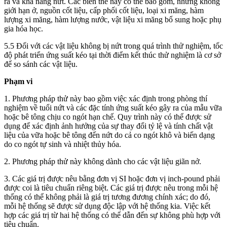
ra và khả năng nứt. Các biến thể này có thể bao gồm, nhưng không
giới hạn ở, nguồn cốt liệu, cấp phối cốt liệu, loại xi măng, hàm
lượng xi măng, hàm lượng nước, vật liệu xi măng bổ sung hoặc phụ
gia hóa học.
5.5 Đối với các vật liệu không bị nứt trong quá trình thử nghiệm, tốc
độ phát triển ứng suất kéo tại thời điểm kết thúc thử nghiệm là cơ sở
để so sánh các vật liệu.
Phạm vi
1. Phương pháp thử này bao gồm việc xác định trong phòng thí
nghiệm về tuổi nứt và các đặc tính ứng suất kéo gây ra của mẫu vữa
hoặc bê tông chịu co ngót hạn chế. Quy trình này có thể được sử
dụng để xác định ảnh hưởng của sự thay đổi tỷ lệ và tính chất vật
liệu của vữa hoặc bê tông đến nứt do cả co ngót khô và biến dạng
do co ngót tự sinh và nhiệt thủy hóa.
2. Phương pháp thử này không dành cho các vật liệu giãn nở.
3. Các giá trị được nêu bằng đơn vị SI hoặc đơn vị inch-pound phải
được coi là tiêu chuẩn riêng biệt. Các giá trị được nêu trong mỗi hệ
thống có thể không phải là giá trị tương đương chính xác; do đó,
mỗi hệ thống sẽ được sử dụng độc lập với hệ thống kia. Việc kết
hợp các giá trị từ hai hệ thống có thể dẫn đến sự không phù hợp với
tiêu chuẩn.