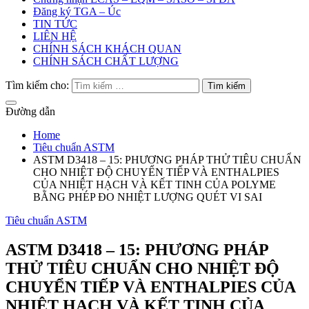
Đăng ký TGA – Úc
TIN TỨC
LIÊN HỆ
CHÍNH SÁCH KHÁCH QUAN
CHÍNH SÁCH CHẤT LƯỢNG
Tìm kiếm cho:
Đường dẫn
Home
Tiêu chuẩn ASTM
ASTM D3418 – 15: PHƯƠNG PHÁP THỬ TIÊU CHUẨN
CHO NHIỆT ĐỘ CHUYỂN TIẾP VÀ ENTHALPIES
CỦA NHIỆT HẠCH VÀ KẾT TINH CỦA POLYME
BẰNG PHÉP ĐO NHIỆT LƯỢNG QUÉT VI SAI
Tiêu chuẩn ASTM
ASTM D3418 – 15: PHƯƠNG PHÁP
THỬ TIÊU CHUẨN CHO NHIỆT ĐỘ
CHUYỂN TIẾP VÀ ENTHALPIES CỦA
NHIỆT HẠCH VÀ KẾT TINH CỦA