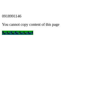
0918991146
You cannot copy content of this page
Gọi để liên lạc ngay