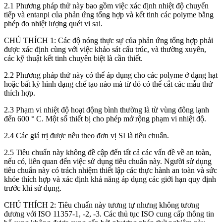
2.1 Phương pháp thử này bao gồm việc xác định nhiệt độ chuyển
tiếp và entanpi của phản ứng tổng hợp và kết tinh các polyme bằng
phép đo nhiệt lượng quét vi sai.
CHÚ THÍCH 1: Các độ nóng thực sự của phản ứng tổng hợp phải
được xác định cùng với việc khảo sát cấu trúc, và thường xuyên,
các kỹ thuật kết tinh chuyên biệt là cần thiết.
2.2 Phương pháp thử này có thể áp dụng cho các polyme ở dạng hạt
hoặc bất kỳ hình dạng chế tạo nào mà từ đó có thể cắt các mẫu thử
thích hợp.
2.3 Phạm vi nhiệt độ hoạt động bình thường là từ vùng đông lạnh
đến 600 ° C. Một số thiết bị cho phép mở rộng phạm vi nhiệt độ.
2.4 Các giá trị được nêu theo đơn vị SI là tiêu chuẩn.
2.5 Tiêu chuẩn này không đề cập đến tất cả các vấn đề về an toàn,
nếu có, liên quan đến việc sử dụng tiêu chuẩn này. Người sử dụng
tiêu chuẩn này có trách nhiệm thiết lập các thực hành an toàn và sức
khỏe thích hợp và xác định khả năng áp dụng các giới hạn quy định
trước khi sử dụng.
CHÚ THÍCH 2: Tiêu chuẩn này tương tự nhưng không tương
đương với ISO 11357-1, -2, -3. Các thủ tục ISO cung cấp thông tin