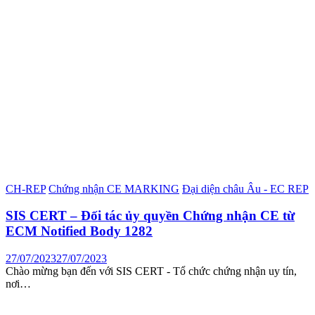
CH-REP
Chứng nhận CE MARKING
Đại diện châu Âu - EC REP
SIS CERT – Đối tác ủy quyền Chứng nhận CE từ
ECM Notified Body 1282
27/07/2023
27/07/2023
Chào mừng bạn đến với SIS CERT - Tổ chức chứng nhận uy tín,
nơi…