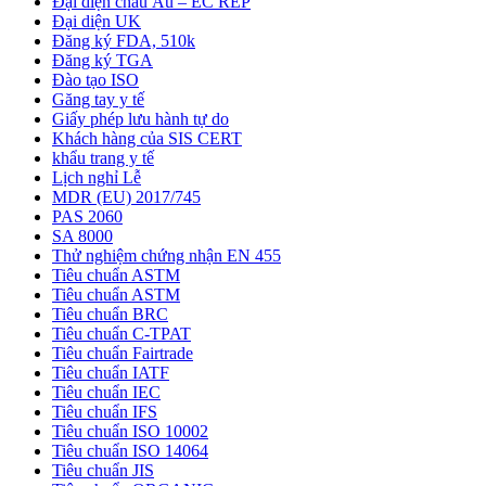
Đại diện châu Âu – EC REP
Đại diện UK
Đăng ký FDA, 510k
Đăng ký TGA
Đào tạo ISO
Găng tay y tế
Giấy phép lưu hành tự do
Khách hàng của SIS CERT
khẩu trang y tế
Lịch nghỉ Lễ
MDR (EU) 2017/745
PAS 2060
SA 8000
Thử nghiệm chứng nhận EN 455
Tiêu chuẩn ASTM
Tiêu chuẩn ASTM
Tiêu chuẩn BRC
Tiêu chuẩn C-TPAT
Tiêu chuẩn Fairtrade
Tiêu chuẩn IATF
Tiêu chuẩn IEC
Tiêu chuẩn IFS
Tiêu chuẩn ISO 10002
Tiêu chuẩn ISO 14064
Tiêu chuẩn JIS