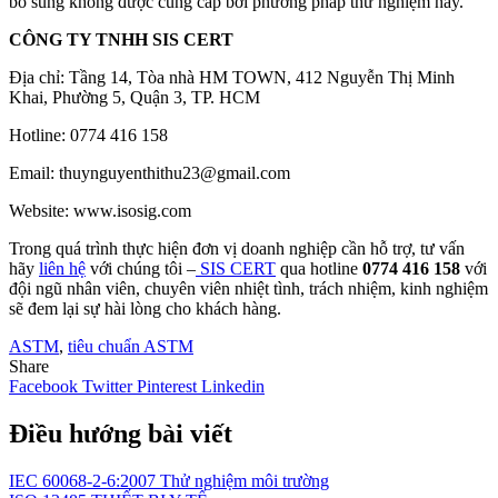
bổ sung không được cung cấp bởi phương pháp thử nghiệm này.
CÔNG TY TNHH SIS CERT
Địa chỉ: Tầng 14, Tòa nhà HM TOWN, 412 Nguyễn Thị Minh
Khai, Phường 5, Quận 3, TP. HCM
Hotline: 0774 416 158
Email: thuynguyenthithu23@gmail.com
Website: www.isosig.com
Trong quá trình thực hiện đơn vị doanh nghiệp cần hỗ trợ, tư vấn
hãy
liên hệ
với chúng tôi –
SIS CERT
qua hotline
0774 416 158
với
đội ngũ nhân viên, chuyên viên nhiệt tình, trách nhiệm, kinh nghiệm
sẽ đem lại sự hài lòng cho khách hàng.
ASTM
,
tiêu chuẩn ASTM
Share
Facebook
Twitter
Pinterest
Linkedin
Điều hướng bài viết
IEC 60068-2-6:2007 Thử nghiệm môi trường