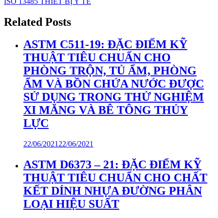
ISO 13485 THIẾT BỊ Y TẾ
Related Posts
ASTM C511-19: ĐẶC ĐIỂM KỸ
THUẬT TIÊU CHUẨN CHO
PHÒNG TRỘN, TỦ ẨM, PHÒNG
ẨM VÀ BỒN CHỨA NƯỚC ĐƯỢC
SỬ DỤNG TRONG THỬ NGHIỆM
XI MĂNG VÀ BÊ TÔNG THỦY
LỰC
22/06/2021
22/06/2021
ASTM D6373 – 21: ĐẶC ĐIỂM KỸ
THUẬT TIÊU CHUẨN CHO CHẤT
KẾT DÍNH NHỰA ĐƯỜNG PHÂN
LOẠI HIỆU SUẤT