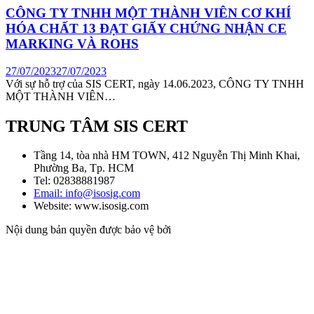
CÔNG TY TNHH MỘT THÀNH VIÊN CƠ KHÍ
HÓA CHẤT 13 ĐẠT GIẤY CHỨNG NHẬN CE
MARKING VÀ ROHS
27/07/2023
27/07/2023
Với sự hỗ trợ của SIS CERT, ngày 14.06.2023, CÔNG TY TNHH
MỘT THÀNH VIÊN…
TRUNG TÂM SIS CERT
Tầng 14, tòa nhà HM TOWN, 412 Nguyễn Thị Minh Khai,
Phường Ba, Tp. HCM
Tel: 02838881987
Email: info@isosig.com
Website: www.isosig.com
Nội dung bản quyền được bảo vệ bởi