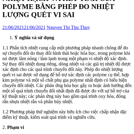
POLYME BẰNG PHÉP ĐO NHIỆT
LƯỢNG QUÉT VI SAI
21/06/2021
21/06/2021
Nguyen Thi Thu Thuy
Ý nghĩa và sử dụng
1.1 Phân tích nhiệt cung cấp một phương pháp nhanh chóng để đo
sự chuyển đổi do thay đổi hình thái hoặc hóa học, trong polyme khi
nó được làm nóng / làm lạnh trong một phạm vi nhiệt độ xác định.
Sự thay đổi nhiệt dung riêng, dòng nhiệt và các giá trị nhiệt độ được
xác định cho các quá trình chuyển đổi này. Phép đo nhiệt lượng
quét vi sai được sử dụng để hỗ trợ xác định các polyme cụ thể, hợp
kim polyme và một số chất phụ gia polyme nhất định có biểu hiện
chuyển đổi nhiệt. Các phản ứng hóa học gây ra hoặc ảnh hưởng đến
một số quá trình chuyển đổi nhất định đã được đo với sự hỗ trợ của
kỹ thuật này; các phản ứng này bao gồm quá trình oxy hóa, đóng
rắn nhựa nhiệt rắn và phân hủy nhiệt.
1.2 Phương pháp thử nghiệm này hữu ích cho việc chấp nhận đặc
điểm kỹ thuật, kiểm soát quá trình và nghiên cứu.
2.
Phạm vi