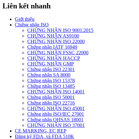
Liên kết nhanh
Giới thiệu
Chứng nhận ISO
CHỨNG NHẬN ISO 9001:2015
CHỨNG NHẬN AS9100
CHỨNG NHẬN ISO 22000
Chứng nhận IATF 16949
CHỨNG NHẬN FSSC 22000
CHỨNG NHẬN HACCP
CHỨNG NHẬN GMP
Chứng nhận ISO 22301
Chứng nhận SA 8000
Chứng nhận ISO 15378
Chứng nhận ISO 13485
CHỨNG NHẬN ISO 14001
Chứng nhận ISO 50001
Chứng nhận ISO 22716
CHỨNG NHẬN ISO 45001
Chứng nhận ISO/IEC 27001
Chứng nhận OHSAS 18001
CHỨNG NHẬN ISO 37001
CE MARKING, EC REP
Đăng ký FDA, và FDA 510K