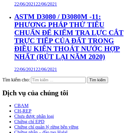
22/06/2021
22/06/2021
ASTM D3080 / D3080M -11:
PHƯƠNG PHÁP THỬ TIÊU
CHUẨN ĐỂ KIỂM TRA LỰC CẮT
TRỰC TIẾP CỦA ĐẤT TRONG
ĐIỀU KIỆN THOÁT NƯỚC HỢP
NHẤT (RÚT LẠI NĂM 2020)
22/06/2021
22/06/2021
Tìm kiếm cho:
Dịch vụ của chúng tôi
CBAM
CH-REP
Chưa được phân loại
Chứng chỉ EPD
Chứng chỉ quản lý rừng bên vững
Chứng nhận – đào tạo Halal