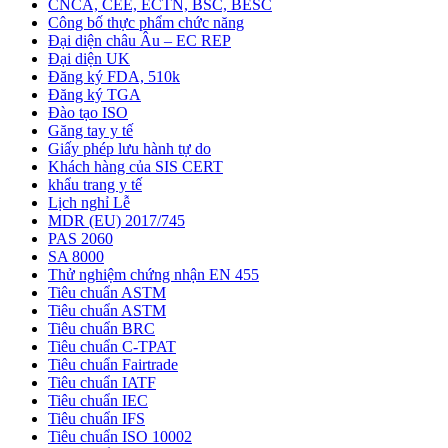
CNCA, CEE, ECTN, BSC, BESC
Công bố thực phẩm chức năng
Đại diện châu Âu – EC REP
Đại diện UK
Đăng ký FDA, 510k
Đăng ký TGA
Đào tạo ISO
Găng tay y tế
Giấy phép lưu hành tự do
Khách hàng của SIS CERT
khẩu trang y tế
Lịch nghỉ Lễ
MDR (EU) 2017/745
PAS 2060
SA 8000
Thử nghiệm chứng nhận EN 455
Tiêu chuẩn ASTM
Tiêu chuẩn ASTM
Tiêu chuẩn BRC
Tiêu chuẩn C-TPAT
Tiêu chuẩn Fairtrade
Tiêu chuẩn IATF
Tiêu chuẩn IEC
Tiêu chuẩn IFS
Tiêu chuẩn ISO 10002