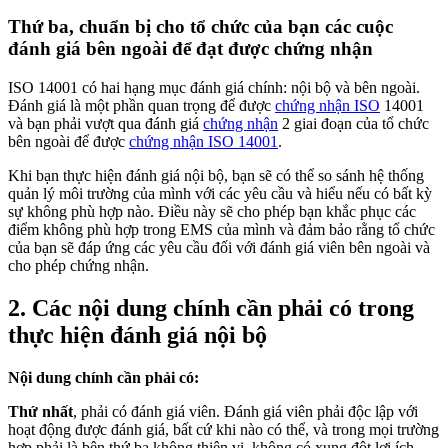
Thứ ba, chuẩn bị cho tổ chức của bạn các cuộc
đánh giá bên ngoài để đạt được chứng nhận
ISO 14001 có hai hạng mục đánh giá chính: nội bộ và bên ngoài.
Đánh giá là một phần quan trọng để được
chứng nhận ISO
14001
và bạn phải vượt qua đánh giá
chứng nhận
2 giai đoạn của tổ chức
bên ngoài để được
chứng nhận ISO 14001
.
Khi bạn thực hiện đánh giá nội bộ, bạn sẽ có thể so sánh hệ thống
quản lý môi trường của mình với các yêu cầu và hiểu nếu có bất kỳ
sự không phù hợp nào. Điều này sẽ cho phép bạn khắc phục các
điểm không phù hợp trong EMS của mình và đảm bảo rằng tổ chức
của bạn sẽ đáp ứng các yêu cầu đối với đánh giá viên bên ngoài và
cho phép chứng nhận.
2. Các nội dung chính cần phải có trong
thực hiện đánh giá nội bộ
Nội dung chính cần phải có:
Thứ nhất
, phải có đánh giá viên. Đánh giá viên phải độc lập với
hoạt động được đánh giá, bất cứ khi nào có thể, và trong mọi trường
hợp phải là bên thứ ba không thiên vị, không có xung đột lợi ích.