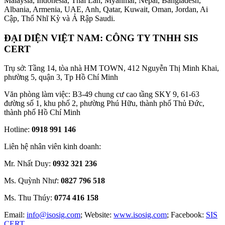
Malaysia, Indonesia, Thái Lan, Myanmar, Nepal, Bangladesh,
Albania, Armenia, UAE, Anh, Qatar, Kuwait, Oman, Jordan, Ai
Cập, Thổ Nhĩ Kỳ và Ả Rập Saudi.
ĐẠI DIỆN VIỆT NAM: CÔNG TY TNHH SIS
CERT
Trụ sở: Tầng 14, tòa nhà HM TOWN, 412 Nguyễn Thị Minh Khai,
phường 5, quận 3, Tp Hồ Chí Minh
Văn phòng làm việc: B3-49 chung cư cao tầng SKY 9, 61-63
đường số 1, khu phố 2, phường Phú Hữu, thành phố Thủ Đức,
thành phố Hồ Chí Minh
Hotline:
0918 991 146
Liên hệ nhân viên kinh doanh:
Mr. Nhất Duy:
0932 321 236
Ms. Quỳnh Như:
0827 796 518
Ms. Thu Thúy:
0774 416 158
Email:
info@isosig.com
; Website:
www.isosig.com
; Facebook:
SIS
CERT