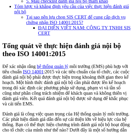
5. Mẫu checklist đánh giá nội bộ tham khảo
Tóm lược và khẳng định yêu cầu của việc thực hiện đánh giá
nội bộ
Tại sao nên lựa chọn SIS CERT để cung cấp dịch vụ
chứng nhận ISO 14001:2015?
ĐẠI DIỆN VIỆT NAM: CÔNG TY TNHH SIS
CERT
Tổng quát về thực hiện đánh giá nội bộ
theo ISO 14001:2015
Để xác nhận rằng
hệ thống quản lý
môi trường (EMS) phù hợp với
tiêu chuẩn
ISO 14001
:2015 và các tiêu chuẩn của tổ chức, các cuộc
đánh giá nội bộ phải được thực hiện trong khoảng thời gian theo kế
hoạch. Một hình thức đánh giá nội bộ cần phải được lên kế hoạch
trong đó xác định các phương pháp sử dụng, phạm vi và tần số
cũng như phân công trách nhiệm để khách quan và không thiên vị
đánh giá viên. Kết quả đánh giá nội bộ được sử dụng để khắc phục
và cải tiến EMS.
Đánh giá là công việc quan trọng của Hệ thống quản lý môi trường.
Các phát hiện đánh giá dẫn đến sự cải thiện lớn về hiệu lực của hệ
thống. Bạn có thể thực hiện chương trình đánh giá nội bộ hoạt động
cho tổ chức của mình như thế nào? Dưới đây là một số hướng dẫn