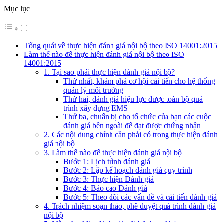
Mục lục
Tổng quát về thực hiện đánh giá nội bộ theo ISO 14001:2015
Làm thế nào để thực hiện đánh giá nội bộ theo ISO
14001:2015
1. Tại sao phải thực hiện đánh giá nội bộ?
Thứ nhất, khám phá cơ hội cải tiến cho hệ thống
quản lý môi trường
Thứ hai, đánh giá hiệu lực được toàn bộ quá
trình xây dựng EMS
Thứ ba, chuẩn bị cho tổ chức của bạn các cuộc
đánh giá bên ngoài để đạt được chứng nhận
2. Các nội dung chính cần phải có trong thực hiện đánh
giá nội bộ
3. Làm thế nào để thực hiện đánh giá nội bộ
Bước 1: Lịch trình đánh giá
Bước 2: Lập kế hoạch đánh giá quy trình
Bước 3: Thực hiện Đánh giá
Bước 4: Báo cáo Đánh giá
Bước 5: Theo dõi các vấn đề và cải tiến đánh giá
4. Trách nhiệm soạn thảo, phê duyệt quá trình đánh giá
nội bộ