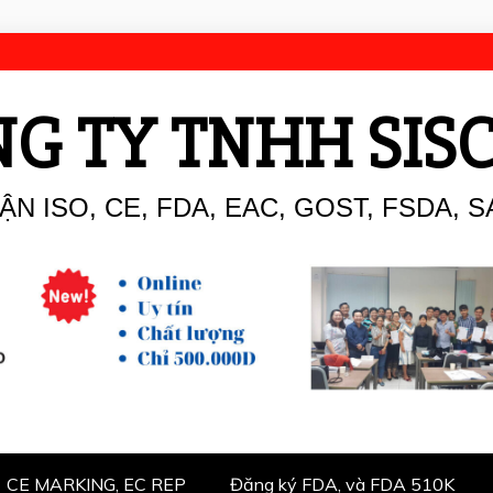
G TY TNHH SIS
N ISO, CE, FDA, EAC, GOST, FSDA, S
CE MARKING, EC REP
Đăng ký FDA, và FDA 510K