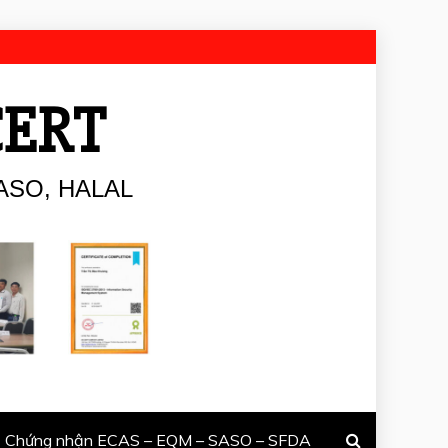
CERT
ASO, HALAL
Chứng nhận ECAS – EQM – SASO – SFDA