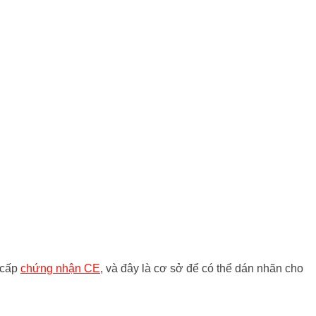
ể cấp
chứng nhận CE
, và đây là cơ sở để có thể dán nhãn cho