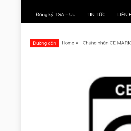
Đăng ký TGA – Úc
TIN TỨC
LIÊN 
Home
Chứng nhận CE MARK
Đường dẫn