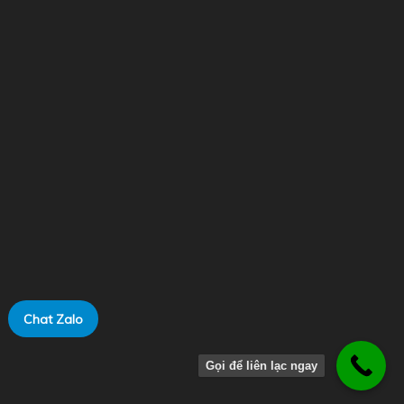
THẾ GIỚI GEN
29/04/2022
BÀI VIẾT MỚI
Chat Zalo
0918991146
Gọi để liên lạc ngay