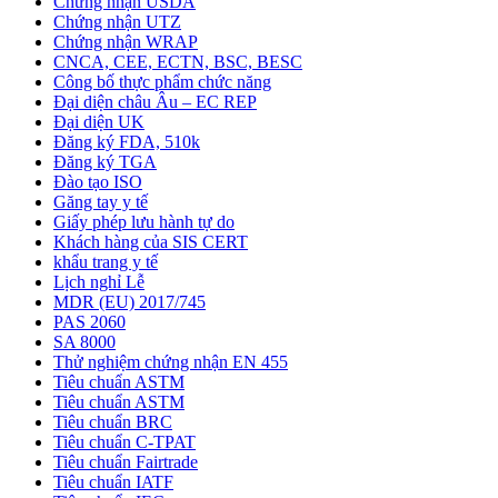
Chứng nhận USDA
Chứng nhận UTZ
Chứng nhận WRAP
CNCA, CEE, ECTN, BSC, BESC
Công bố thực phẩm chức năng
Đại diện châu Âu – EC REP
Đại diện UK
Đăng ký FDA, 510k
Đăng ký TGA
Đào tạo ISO
Găng tay y tế
Giấy phép lưu hành tự do
Khách hàng của SIS CERT
khẩu trang y tế
Lịch nghỉ Lễ
MDR (EU) 2017/745
PAS 2060
SA 8000
Thử nghiệm chứng nhận EN 455
Tiêu chuẩn ASTM
Tiêu chuẩn ASTM
Tiêu chuẩn BRC
Tiêu chuẩn C-TPAT
Tiêu chuẩn Fairtrade
Tiêu chuẩn IATF