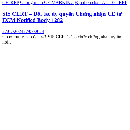
CH-REP
Chứng nhận CE MARKING
Đại diện châu Âu - EC REP
SIS CERT – Đối tác ủy quyền Chứng nhận CE từ
ECM Notified Body 1282
27/07/2023
27/07/2023
Chào mừng bạn đến với SIS CERT - Tổ chức chứng nhận uy tín,
nơi…