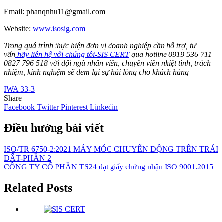
Email: phanqnhu11@gmail.com
Website:
www.isosig.com
Trong quá trình thực hiện đơn vị doanh nghiệp cần hỗ trợ, tư
vấn
hãy liên hệ với chúng tôi-SIS CERT
qua hotline 0919 536 711 |
0827 796 518 với đội ngũ nhân viên, chuyên viên nhiệt tình, trách
nhiệm, kinh nghiệm sẽ đem lại sự hài lòng cho khách hàng
IWA 33-3
Share
Facebook
Twitter
Pinterest
Linkedin
Điều hướng bài viết
ISO/TR 6750-2:2021 MÁY MÓC CHUYỂN ĐỘNG TRÊN TRÁI
ĐẤT-PHẦN 2
CÔNG TY CỔ PHẦN TS24 đạt giấy chứng nhận ISO 9001:2015
Related Posts