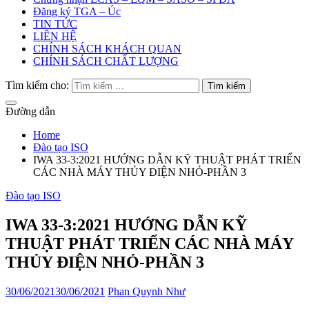
Đăng ký TGA – Úc
TIN TỨC
LIÊN HỆ
CHÍNH SÁCH KHÁCH QUAN
CHÍNH SÁCH CHẤT LƯỢNG
Tìm kiếm cho:
Đường dẫn
Home
Đào tạo ISO
IWA 33-3:2021 HƯỚNG DẪN KỸ THUẬT PHÁT TRIỂN
CÁC NHÀ MÁY THỦY ĐIỆN NHỎ-PHẦN 3
Đào tạo ISO
IWA 33-3:2021 HƯỚNG DẪN KỸ
THUẬT PHÁT TRIỂN CÁC NHÀ MÁY
THỦY ĐIỆN NHỎ-PHẦN 3
30/06/2021
30/06/2021
Phan Quynh Như