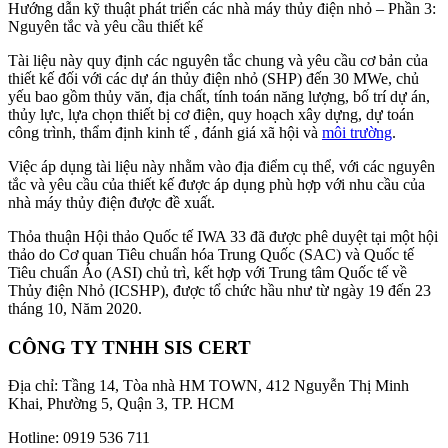
Hướng dẫn kỹ thuật phát triển các nhà máy thủy điện nhỏ – Phần 3:
Nguyên tắc và yêu cầu thiết kế
Tài liệu này quy định các nguyên tắc chung và yêu cầu cơ bản của
thiết kế đối với các dự án thủy điện nhỏ (SHP) đến 30 MWe, chủ
yếu bao gồm thủy văn, địa chất, tính toán năng lượng, bố trí dự án,
thủy lực, lựa chọn thiết bị cơ điện, quy hoạch xây dựng, dự toán
công trình, thẩm định kinh tế , đánh giá xã hội và
môi trường
.
Việc áp dụng tài liệu này nhằm vào địa điểm cụ thể, với các nguyên
tắc và yêu cầu của thiết kế được áp dụng phù hợp với nhu cầu của
nhà máy thủy điện được đề xuất.
Thỏa thuận Hội thảo Quốc tế IWA 33 đã được phê duyệt tại một hội
thảo do Cơ quan Tiêu chuẩn hóa Trung Quốc (SAC) và Quốc tế
Tiêu chuẩn Áo (ASI) chủ trì, kết hợp với Trung tâm Quốc tế về
Thủy điện Nhỏ (ICSHP), được tổ chức hầu như từ ngày 19 đến 23
tháng 10, Năm 2020.
CÔNG TY TNHH SIS CERT
Địa chỉ: Tầng 14, Tòa nhà HM TOWN, 412 Nguyễn Thị Minh
Khai, Phường 5, Quận 3, TP. HCM
Hotline: 0919 536 711