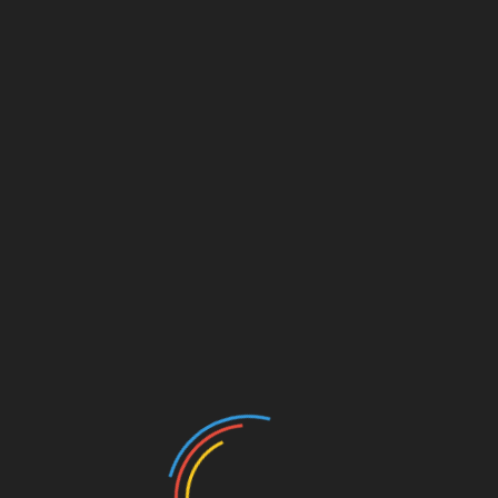
à gì?
nh nghiệp bạn như thế nào?
T