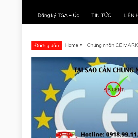
Đăng ký TGA – Úc
TIN TỨC
LIÊN 
Home
Chứng nhận CE MARK
Đường dẫn