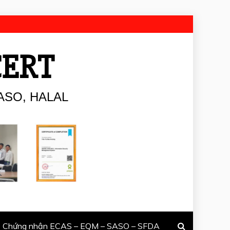
CERT
ASO, HALAL
Chứng nhận ECAS – EQM – SASO – SFDA