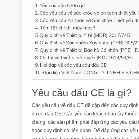
Yêu cầu dấu CE là gì?
Các yêu cầu về sức khỏe và an toàn thiết yếu l
Các Yêu cầu An toàn và Sức khỏe Thiết yếu đố
Tóm tắt chỉ thị máy móc?
Quy định về Thiết bị Y tế (MDR) 2017/745:
Quy định về Sản phẩm Xây dựng (CPR) 305/2
Quy định về Thiết bị Bảo hộ Cá nhân (PPE) (
Chỉ thị về thiết bị vô tuyến (ĐỎ) 2014/53/EU
Hỏi đáp về các yêu cầu dấu CE
Đại diện Việt Nam: CÔNG TY TNHH SIS CE
Yêu cầu dấu CE là gì?
Các yêu cầu về dấu CE đề cập đến các quy định 
được dấu CE. Các yêu cầu khác nhau tùy thuộc v
chung, các sản phẩm phải đáp ứng các yêu cầu th
hoặc quy định có liên quan. Để đáp ứng các yêu 
sự phù hợp, bao gồm thử nghiệm và đánh giá để