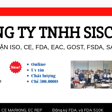
G TY TNHH SIS
N ISO, CE, FDA, EAC, GOST, FSDA, S
CE MARKING, EC REP
Đăng ký FDA, và FDA 510K