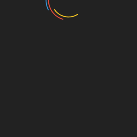
 22000
án chứng nhận FSSC 22000 dựa trên Tiêu chuẩn quốc tế