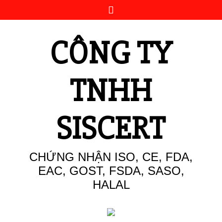
Skip
to
content
CÔNG TY
TNHH
SISCERT
CHỨNG NHẬN ISO, CE, FDA,
EAC, GOST, FSDA, SASO,
HALAL