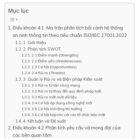
Mục lục
Điều khoản 4.1: Ma trận phân tích bối cảnh hệ thống
an ninh thông tin theo tiêu chuẩn ISO/IEC 27001:2022
1. Giới thiệu
2. Phân tích SWOT
2.1 Điểm mạnh (Strengths)
2.2 Điểm yếu (Weaknesses)
2.3 Cơ hội (Opportunities)
2.4 Rủi ro (Threats)
3. Quản lý Rủi ro và Biện pháp Kiểm soát
3.1 Rủi ro từ tấn công mạng
3.2 Rủi ro từ thay đổi quy định pháp luật
3.3 Rủi ro mất mát dữ liệu
3.4 Cơ hội áp dụng công nghệ mới
3.5 Cơ hội mở rộng thị trường
3.6 Cơ hội hợp tác với các tổ chức bảo mật
4. Kết luận và Đề xuất
Điều khoản 4.2 Phân tích yêu cầu và mong đợi của
các bên quan tâm