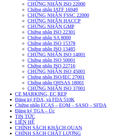
CHỨNG NHẬN ISO 22000
Chứng nhận IATF 16949
CHỨNG NHẬN FSSC 22000
CHỨNG NHẬN HACCP
CHỨNG NHẬN GMP
Chứng nhận ISO 22301
Chứng nhận SA 8000
Chứng nhận ISO 15378
Chứng nhận ISO 13485
CHỨNG NHẬN ISO 14001
Chứng nhận ISO 50001
Chứng nhận ISO 22716
CHỨNG NHẬN ISO 45001
Chứng nhận ISO/IEC 27001
Chứng nhận OHSAS 18001
CHỨNG NHẬN ISO 37001
CE MARKING, EC REP
Đăng ký FDA, và FDA 510K
Chứng nhận ECAS – EQM – SASO – SFDA
Đăng ký TGA – Úc
TIN TỨC
LIÊN HỆ
CHÍNH SÁCH KHÁCH QUAN
CHÍNH SÁCH CHẤT LƯỢNG