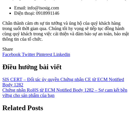
Email: info@isosig.com
Điện thoại: 0918991146
Chân thành cảm ơn sự tin tưởng và ủng hộ của quý khách hàng
trong suốt thời gian qua. Chúng tôi hy vọng sẽ tiếp tục đồng hành
cùng quý khách trong việc cải thiện và đảm bảo sự an toàn, bảo mật
thông tin của tổ chức.
Share
Facebook
Twitter
Pinterest
Linkedin
Điều hướng bài viết
SIS CERT – Đối tác ủy quyền Chứng nhận CE từ ECM Notified
Body 1282
Chứng nhận RoHS từ ECM Notified Body 1282 – Sự cam kết bền
vững cho sản phẩm của bạn
Related Posts