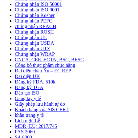
Chứng nhận ISO 50001
Chứng nhận ISO 9001
Chứng nhận Kosher
Chứng nhận PEFC
chứng nhận REACH
Chứng nhận ROSH
Chứng nhận UL
Chứng nhận USDA
Chứng nhận UTZ
Chứng nhận WRAP
CNCA, CEE, ECTN, BSC, BESC
Công bố thực phẩm chức năng
Đại diện châu Âu – EC REP
Đại diện UK
Đăng ký FDA, 510k
Đăng ký TGA
Đào tạo ISO
Găng tay y tế
Giấy phép lưu hành tự do
Khách hàng của SIS CERT
khẩu trang y tế
Lịch nghỉ Lễ
MDR (EU) 2017/745
PAS 2060
SA 8000