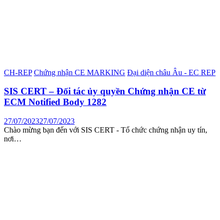
CH-REP
Chứng nhận CE MARKING
Đại diện châu Âu - EC REP
SIS CERT – Đối tác ủy quyền Chứng nhận CE từ
ECM Notified Body 1282
27/07/2023
27/07/2023
Chào mừng bạn đến với SIS CERT - Tổ chức chứng nhận uy tín,
nơi…