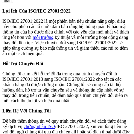
nhận.
Lợi Ích Của ISO/IEC 27001:2022
ISO/IEC 27001:2022 là một phiên bản tiêu chuẩn nâng cấp, điều
này cho phép các tổ chức đảm bảo rằng hệ thống quản lý bảo mật
thông tin của họ được điều chỉnh với các yêu cầu mới nhất và thích
ứng tốt hơn với
môi trường
kỹ thuật và môi trường hoạt động đang
thay đổi liên tục. Việc chuyển đổi sang ISO/IEC 27001:2022 sẽ
giúp tăng cường sự bảo mật thông tin và giảm thiểu các rủi ro tiềm
ẩn một cách hiệu quả.
Hỗ Trợ Chuyển Đổi
Chúng tôi cam kết hỗ trợ tối đa trong quá trình chuyển đổi từ
ISO/IEC 27001:2013 sang ISO/IEC 27001:2022 cho tất cả các
khách hàng đã được chứng nhận. Chúng tôi sẽ cung cấp tài liệu
hướng dẫn, hỗ trợ tư vấn chuyên sâu và thông tin cập nhật về sự
thay đổi trong tiêu chuẩn, để đảm bảo quá trình chuyển đổi diễn ra
một cách thuận lợi và hiệu quả nhất.
Liên Hệ Với Chúng Tôi
Để biết thêm thông tin về quy trình chuyển đổi và cách thức đăng
ký dịch vụ
chứng nhận ISO
/IEC 27001:2022, xin vui lòng liên hệ
với đội ngũ chúng tôi qua địa chỉ email hoặc số điện thoại dưới đây: