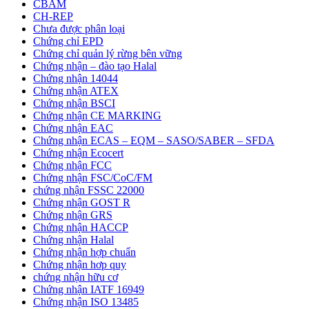
CBAM
CH-REP
Chưa được phân loại
Chứng chỉ EPD
Chứng chỉ quản lý rừng bên vững
Chứng nhận – đào tạo Halal
Chứng nhận 14044
Chứng nhận ATEX
Chứng nhận BSCI
Chứng nhận CE MARKING
Chứng nhận EAC
Chứng nhận ECAS – EQM – SASO/SABER – SFDA
Chứng nhận Ecocert
Chứng nhận FCC
Chứng nhận FSC/CoC/FM
chứng nhận FSSC 22000
Chứng nhận GOST R
Chứng nhận GRS
Chứng nhận HACCP
Chứng nhận Halal
Chứng nhận hợp chuẩn
Chứng nhận hơp quy
chứng nhận hữu cơ
Chứng nhận IATF 16949
Chứng nhận ISO 13485