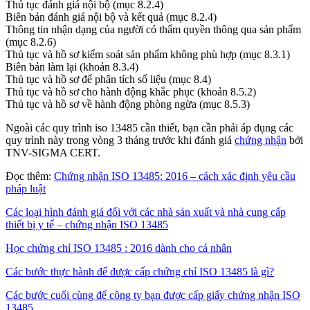
Thủ tục đánh giá nội bộ (mục 8.2.4)
Biên bản đánh giá nội bộ và kết quả (mục 8.2.4)
Thông tin nhận dạng của người có thẩm quyền thông qua sản phẩm
(mục 8.2.6)
Thủ tục và hồ sơ kiểm soát sản phẩm không phù hợp (mục 8.3.1)
Biên bản làm lại (khoản 8.3.4)
Thủ tục và hồ sơ để phân tích số liệu (mục 8.4)
Thủ tục và hồ sơ cho hành động khắc phục (khoản 8.5.2)
Thủ tục và hồ sơ về hành động phòng ngừa (mục 8.5.3)
Ngoài các quy trình iso 13485 cần thiết, bạn cần phải áp dụng các
quy trình này trong vòng 3 tháng trước khi đánh giá
chứng nhận
bởi
TNV-SIGMA CERT.
Đọc thêm:
Chứng nhận ISO 13485: 2016 – cách xác định yêu cầu
pháp luật
Các loại hình đánh giá đối với các nhà sản xuất và nhà cung cấp
thiết bị y tế – chứng nhận ISO 13485
Học chứng chỉ ISO 13485 : 2016 dành cho cá nhân
Các bước thực hành để được cấp chứng chỉ ISO 13485 là gì?
Các bước cuối cùng để công ty bạn được cấp giấy chứng nhận ISO
13485