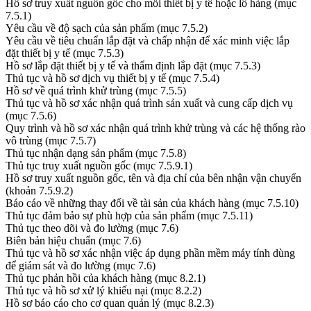
Hồ sơ truy xuất nguồn gốc cho mỗi thiết bị y tế hoặc lô hàng (mục
7.5.1)
Yêu cầu về độ sạch của sản phẩm (mục 7.5.2)
Yêu cầu về tiêu chuẩn lắp đặt và chấp nhận để xác minh việc lắp
đặt thiết bị y tế (mục 7.5.3)
Hồ sơ lắp đặt thiết bị y tế và thẩm định lắp đặt (mục 7.5.3)
Thủ tục và hồ sơ dịch vụ thiết bị y tế (mục 7.5.4)
Hồ sơ về quá trình khử trùng (mục 7.5.5)
Thủ tục và hồ sơ xác nhận quá trình sản xuất và cung cấp dịch vụ
(mục 7.5.6)
Quy trình và hồ sơ xác nhận quá trình khử trùng và các hệ thống rào
vô trùng (mục 7.5.7)
Thủ tục nhận dạng sản phẩm (mục 7.5.8)
Thủ tục truy xuất nguồn gốc (mục 7.5.9.1)
Hồ sơ truy xuất nguồn gốc, tên và địa chỉ của bên nhận vận chuyển
(khoản 7.5.9.2)
Báo cáo về những thay đổi về tài sản của khách hàng (mục 7.5.10)
Thủ tục đảm bảo sự phù hợp của sản phẩm (mục 7.5.11)
Thủ tục theo dõi và đo lường (mục 7.6)
Biên bản hiệu chuẩn (mục 7.6)
Thủ tục và hồ sơ xác nhận việc áp dụng phần mềm máy tính dùng
để giám sát và đo lường (mục 7.6)
Thủ tục phản hồi của khách hàng (mục 8.2.1)
Thủ tục và hồ sơ xử lý khiếu nại (mục 8.2.2)
Hồ sơ báo cáo cho cơ quan quản lý (mục 8.2.3)