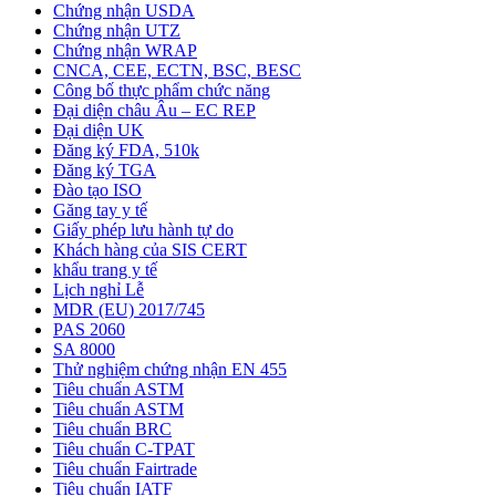
Chứng nhận USDA
Chứng nhận UTZ
Chứng nhận WRAP
CNCA, CEE, ECTN, BSC, BESC
Công bố thực phẩm chức năng
Đại diện châu Âu – EC REP
Đại diện UK
Đăng ký FDA, 510k
Đăng ký TGA
Đào tạo ISO
Găng tay y tế
Giấy phép lưu hành tự do
Khách hàng của SIS CERT
khẩu trang y tế
Lịch nghỉ Lễ
MDR (EU) 2017/745
PAS 2060
SA 8000
Thử nghiệm chứng nhận EN 455
Tiêu chuẩn ASTM
Tiêu chuẩn ASTM
Tiêu chuẩn BRC
Tiêu chuẩn C-TPAT
Tiêu chuẩn Fairtrade
Tiêu chuẩn IATF