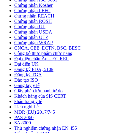
Chứng nhận Kosher
Chứng nhận PEFC
chứng nhận REACH
Chứng nhận ROSH
Chứng nhận UL
Chứng nhận USDA
Chứng nhận UTZ
Chứng nhận WRAP
CNCA, CEE, ECTN, BSC, BESC
Công bố thực phẩm chức năng
Đại diện châu Âu – EC REP
Đại diện UK
Đăng ký FDA, 510k
Đăng ký TGA
Đào tạo ISO
Găng tay y tế
Giấy phép lưu hành tự do
Khách hàng của SIS CERT
khẩu trang y tế
Lịch nghỉ Lễ
MDR (EU) 2017/745
PAS 2060
SA 8000
Thử nghiệm chứng nhận EN 455