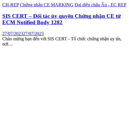
CH-REP
Chứng nhận CE MARKING
Đại diện châu Âu - EC REP
SIS CERT – Đối tác ủy quyền Chứng nhận CE từ
ECM Notified Body 1282
27/07/2023
27/07/2023
Chào mừng bạn đến với SIS CERT - Tổ chức chứng nhận uy tín,
nơi…