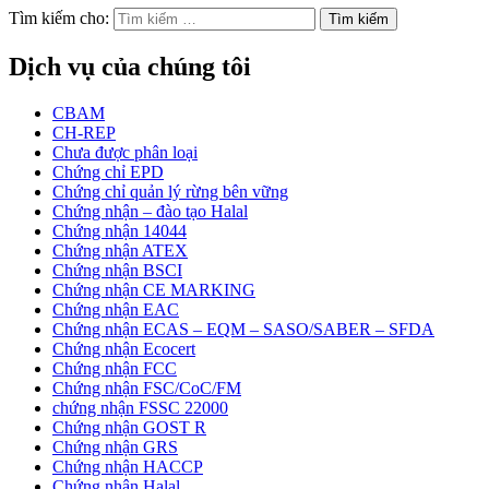
Tìm kiếm cho:
Dịch vụ của chúng tôi
CBAM
CH-REP
Chưa được phân loại
Chứng chỉ EPD
Chứng chỉ quản lý rừng bên vững
Chứng nhận – đào tạo Halal
Chứng nhận 14044
Chứng nhận ATEX
Chứng nhận BSCI
Chứng nhận CE MARKING
Chứng nhận EAC
Chứng nhận ECAS – EQM – SASO/SABER – SFDA
Chứng nhận Ecocert
Chứng nhận FCC
Chứng nhận FSC/CoC/FM
chứng nhận FSSC 22000
Chứng nhận GOST R
Chứng nhận GRS
Chứng nhận HACCP
Chứng nhận Halal