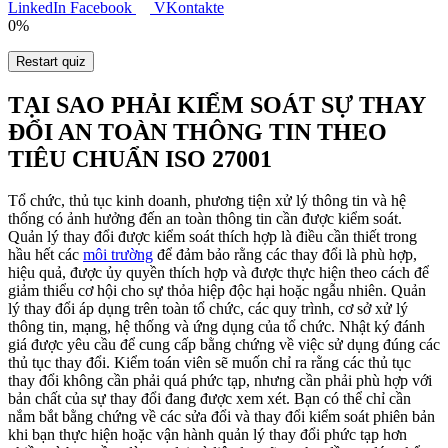
LinkedIn
Facebook
VKontakte
0%
Restart quiz
TẠI SAO PHẢI KIỂM SOÁT SỰ THAY
ĐỔI AN TOÀN THÔNG TIN THEO
TIÊU CHUẨN ISO 27001
Tổ chức, thủ tục kinh doanh, phương tiện xử lý thông tin và hệ
thống có ảnh hưởng đến an toàn thông tin cần được kiểm soát.
Quản lý thay đổi được kiểm soát thích hợp là điều cần thiết trong
hầu hết các
môi trường
để đảm bảo rằng các thay đổi là phù hợp,
hiệu quả, được ủy quyền thích hợp và được thực hiện theo cách để
giảm thiểu cơ hội cho sự thỏa hiệp độc hại hoặc ngẫu nhiên. Quản
lý thay đổi áp dụng trên toàn tổ chức, các quy trình, cơ sở xử lý
thông tin, mạng, hệ thống và ứng dụng của tổ chức. Nhật ký đánh
giá được yêu cầu để cung cấp bằng chứng về việc sử dụng đúng các
thủ tục thay đổi. Kiểm toán viên sẽ muốn chỉ ra rằng các thủ tục
thay đổi không cần phải quá phức tạp, nhưng cần phải phù hợp với
bản chất của sự thay đổi đang được xem xét. Bạn có thể chỉ cần
nắm bắt bằng chứng về các sửa đổi và thay đổi kiểm soát phiên bản
khi bạn thực hiện hoặc vận hành quản lý thay đổi phức tạp hơn