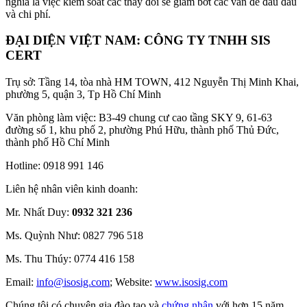
nghĩa là việc kiểm soát các thay đổi sẽ giảm bớt các vấn đề đau đầu
và chi phí.
ĐẠI DIỆN VIỆT NAM: CÔNG TY TNHH SIS
CERT
Trụ sở: Tầng 14, tòa nhà HM TOWN, 412 Nguyễn Thị Minh Khai,
phường 5, quận 3, Tp Hồ Chí Minh
Văn phòng làm việc: B3-49 chung cư cao tầng SKY 9, 61-63
đường số 1, khu phố 2, phường Phú Hữu, thành phố Thủ Đức,
thành phố Hồ Chí Minh
Hotline: 0918 991 146
Liên hệ nhân viên kinh doanh:
Mr. Nhất Duy:
0932 321 236
Ms. Quỳnh Như: 0827 796 518
Ms. Thu Thúy: 0774 416 158
Email:
info@isosig.com
; Website:
www.isosig.com
Chúng tôi có chuyên gia đào tạo và
chứng nhận
với hơn 15 năm