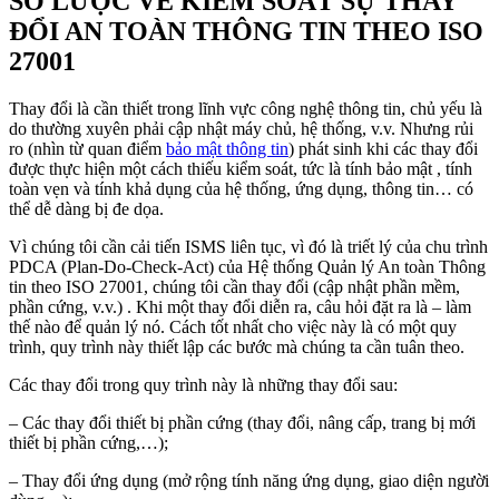
SƠ LƯỢC VỀ KIỂM SOÁT SỰ THAY
ĐỔI AN TOÀN THÔNG TIN THEO ISO
27001
Thay đổi là cần thiết trong lĩnh vực công nghệ thông tin, chủ yếu là
do thường xuyên phải cập nhật máy chủ, hệ thống, v.v. Nhưng rủi
ro (nhìn từ quan điểm
bảo mật thông tin
) phát sinh khi các thay đổi
được thực hiện một cách thiếu kiểm soát, tức là tính bảo mật , tính
toàn vẹn và tính khả dụng của hệ thống, ứng dụng, thông tin… có
thể dễ dàng bị đe dọa.
Vì chúng tôi cần cải tiến ISMS liên tục, vì đó là triết lý của chu trình
PDCA (Plan-Do-Check-Act) của Hệ thống Quản lý An toàn Thông
tin theo ISO 27001, chúng tôi cần thay đổi (cập nhật phần mềm,
phần cứng, v.v.) . Khi một thay đổi diễn ra, câu hỏi đặt ra là – làm
thế nào để quản lý nó. Cách tốt nhất cho việc này là có một quy
trình, quy trình này thiết lập các bước mà chúng ta cần tuân theo.
Các thay đổi trong quy trình này là những thay đổi sau:
– Các thay đổi thiết bị phần cứng (thay đổi, nâng cấp, trang bị mới
thiết bị phần cứng,…);
– Thay đổi ứng dụng (mở rộng tính năng ứng dụng, giao diện người