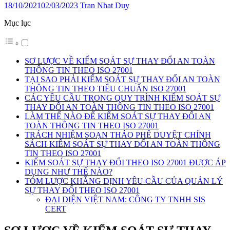
18/10/2021
02/03/2023
Tran Nhat Duy
Mục lục
SƠ LƯỢC VỀ KIỂM SOÁT SỰ THAY ĐỔI AN TOÀN
THÔNG TIN THEO ISO 27001
TẠI SAO PHẢI KIỂM SOÁT SỰ THAY ĐỔI AN TOÀN
THÔNG TIN THEO TIÊU CHUẨN ISO 27001
CÁC YÊU CẦU TRONG QUY TRÌNH KIỂM SOÁT SỰ
THAY ĐỔI AN TOÀN THÔNG TIN THEO ISO 27001
LÀM THẾ NÀO ĐỂ KIỂM SOÁT SỰ THAY ĐỔI AN
TOÀN THÔNG TIN THEO ISO 27001
TRÁCH NHIỆM SOẠN THẢO PHÊ DUYỆT CHÍNH
SÁCH KIỂM SOÁT SỰ THAY ĐỔI AN TOÀN THÔNG
TIN THEO ISO 27001
KIỂM SOÁT SỰ THAY ĐỔI THEO ISO 27001 ĐƯỢC ÁP
DỤNG NHƯ THẾ NÀO?
TÓM LƯỢC KHẲNG ĐỊNH YÊU CẦU CỦA QUẢN LÝ
SỰ THAY ĐỔI THEO ISO 27001
ĐẠI DIỆN VIỆT NAM: CÔNG TY TNHH SIS
CERT