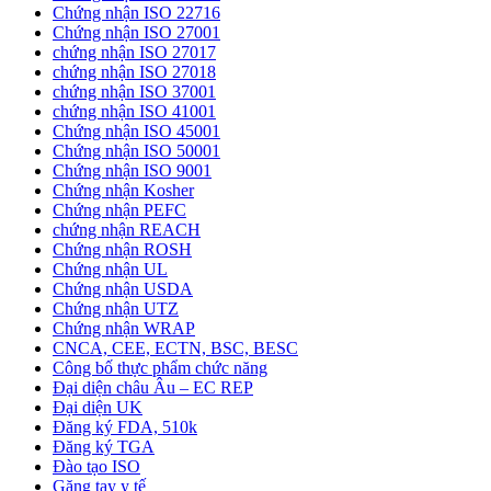
Chứng nhận ISO 22716
Chứng nhận ISO 27001
chứng nhận ISO 27017
chứng nhận ISO 27018
chứng nhận ISO 37001
chứng nhận ISO 41001
Chứng nhận ISO 45001
Chứng nhận ISO 50001
Chứng nhận ISO 9001
Chứng nhận Kosher
Chứng nhận PEFC
chứng nhận REACH
Chứng nhận ROSH
Chứng nhận UL
Chứng nhận USDA
Chứng nhận UTZ
Chứng nhận WRAP
CNCA, CEE, ECTN, BSC, BESC
Công bố thực phẩm chức năng
Đại diện châu Âu – EC REP
Đại diện UK
Đăng ký FDA, 510k
Đăng ký TGA
Đào tạo ISO
Găng tay y tế