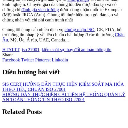
kinh nghiệm. Chuyên gia của chúng tôi đều được đào tạo và có
chứng chỉ
đánh giá viên trưởng
được công nhận quốc tế Examplar
(Mỹ) hoặc IRCA (Anh). Chúng tôi thực hiện trọn gói đào tạo và
chứng nhận với chi phí cạnh tranh nhất
Chúng tôi cung cấp nhiều dịch vụ
chứng nhận ISO
, CE, FDA, hỗ
trợ thông tin pháp lý về tiêu chuẩn chất lượng ở các thị trường
Châu
Âu
, Mỹ, Úc, Ả rập, UAE, Canada…
HTATTT
,
iso 27001
,
kiểm soát sự thay đổi an toàn thông tin
Share
Facebook
Twitter
Pinterest
Linkedin
Điều hướng bài viết
SIS CERT HƯỚNG DẪN THỰC HIỆN KIỂM SOÁT MÃ HÓA
THEO TIÊU CHUẨN ISO 27001
HƯỚNG DẪN THỰC HIỆN CẢI TIẾN HỆ THỐNG QUẢN LÝ
AN TOÀN THÔNG TIN THEO ISO 27001
Related Posts