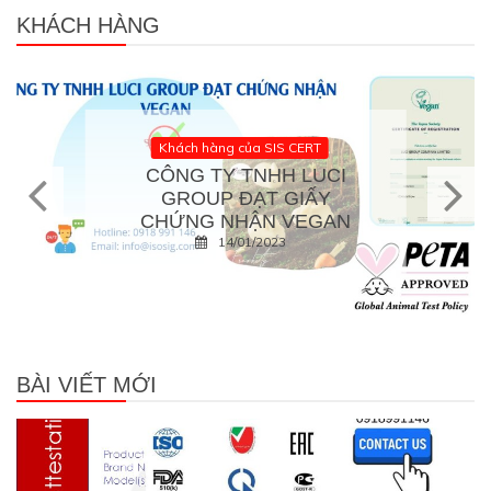
KHÁCH HÀNG
Khách hàng của SIS CERT
Vegan thực phẩm thuần chay
CÔNG TY TNHH
THƯƠNG MẠI DỊCH VỤ
FRESHITY ĐẠT GIẤY
CHỨNG NHẬN VEGAN
21/11/2022
BÀI VIẾT MỚI