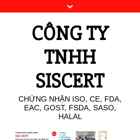
Skip
to
content
CÔNG TY
TNHH
SISCERT
CHỨNG NHẬN ISO, CE, FDA,
EAC, GOST, FSDA, SASO,
HALAL