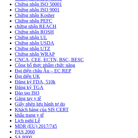
Chứng nhận ISO 50001
Chứng nhận ISO 9001
Chứng nhận Kosher
Chứng nhận PEFC
chứng nhận REACH
Chứng nhận ROSH
Chứng nhận UL
Chứng nhận USDA
Chứng nhận UTZ
Chứng nhận WRAP
CNCA, CEE, ECTN, BSC, BESC
Công bố thực phẩm chức năng
Đại diện châu Âu – EC REP
Đại diện UK
Đăng ký FDA, 510k
Đăng ký TGA
Đào tạo ISO
Găng tay y tế
Giấy phép lưu hành tự do
Khách hàng của SIS CERT
khẩu trang y tế
Lịch nghỉ Lễ
MDR (EU) 2017/745
PAS 2060
SA 8000