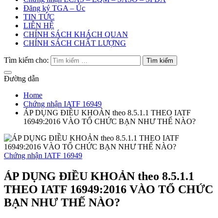
Đăng ký TGA – Úc
TIN TỨC
LIÊN HỆ
CHÍNH SÁCH KHÁCH QUAN
CHÍNH SÁCH CHẤT LƯỢNG
Tìm kiếm cho:
Đường dẫn
Home
Chứng nhận IATF 16949
ÁP DỤNG ĐIỀU KHOẢN theo 8.5.1.1 THEO IATF
16949:2016 VÀO TỔ CHỨC BẠN NHƯ THẾ NÀO?
Chứng nhận IATF 16949
ÁP DỤNG ĐIỀU KHOẢN theo 8.5.1.1
THEO IATF 16949:2016 VÀO TỔ CHỨC
BẠN NHƯ THẾ NÀO?