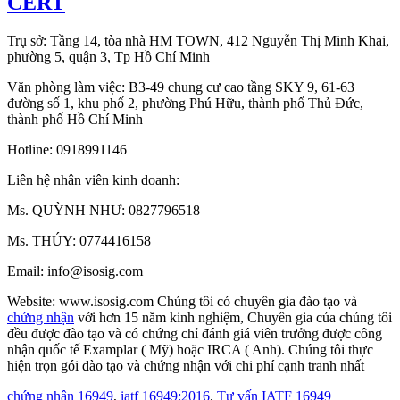
CERT
Trụ sở: Tầng 14, tòa nhà HM TOWN, 412 Nguyễn Thị Minh Khai,
phường 5, quận 3, Tp Hồ Chí Minh
Văn phòng làm việc: B3-49 chung cư cao tầng SKY 9, 61-63
đường số 1, khu phố 2, phường Phú Hữu, thành phố Thủ Đức,
thành phố Hồ Chí Minh
Hotline: 0918991146
Liên hệ nhân viên kinh doanh:
Ms. QUỲNH NHƯ: 0827796518
Ms. THÚY: 0774416158
Email: info@isosig.com
Website: www.isosig.com Chúng tôi có chuyên gia đào tạo và
chứng nhận
với hơn 15 năm kinh nghiệm, Chuyên gia của chúng tôi
đều được đào tạo và có chứng chỉ đánh giá viên trưởng được công
nhận quốc tế Examplar ( Mỹ) hoặc IRCA ( Anh). Chúng tôi thực
hiện trọn gói đào tạo và chứng nhận với chi phí cạnh tranh nhất
chứng nhận 16949
,
iatf 16949:2016
,
Tư vấn IATF 16949