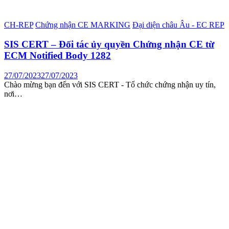
CH-REP
Chứng nhận CE MARKING
Đại diện châu Âu - EC REP
SIS CERT – Đối tác ủy quyền Chứng nhận CE từ
ECM Notified Body 1282
27/07/2023
27/07/2023
Chào mừng bạn đến với SIS CERT - Tổ chức chứng nhận uy tín,
nơi…