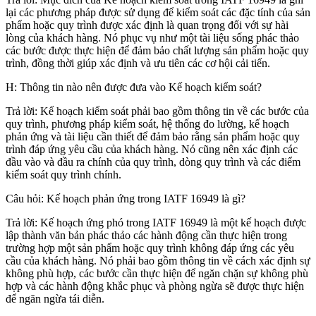
lại các phương pháp được sử dụng để kiểm soát các đặc tính của sản
phẩm hoặc quy trình được xác định là quan trọng đối với sự hài
lòng của khách hàng. Nó phục vụ như một tài liệu sống phác thảo
các bước được thực hiện để đảm bảo chất lượng sản phẩm hoặc quy
trình, đồng thời giúp xác định và ưu tiên các cơ hội cải tiến.
H: Thông tin nào nên được đưa vào Kế hoạch kiểm soát?
Trả lời: Kế hoạch kiểm soát phải bao gồm thông tin về các bước của
quy trình, phương pháp kiểm soát, hệ thống đo lường, kế hoạch
phản ứng và tài liệu cần thiết để đảm bảo rằng sản phẩm hoặc quy
trình đáp ứng yêu cầu của khách hàng. Nó cũng nên xác định các
đầu vào và đầu ra chính của quy trình, dòng quy trình và các điểm
kiểm soát quy trình chính.
Câu hỏi: Kế hoạch phản ứng trong IATF 16949 là gì?
Trả lời: Kế hoạch ứng phó trong IATF 16949 là một kế hoạch được
lập thành văn bản phác thảo các hành động cần thực hiện trong
trường hợp một sản phẩm hoặc quy trình không đáp ứng các yêu
cầu của khách hàng. Nó phải bao gồm thông tin về cách xác định sự
không phù hợp, các bước cần thực hiện để ngăn chặn sự không phù
hợp và các hành động khắc phục và phòng ngừa sẽ được thực hiện
để ngăn ngừa tái diễn.