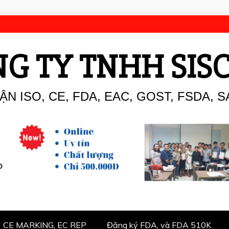
G TY TNHH SIS
N ISO, CE, FDA, EAC, GOST, FSDA, S
CE MARKING, EC REP
Đăng ký FDA, và FDA 510K