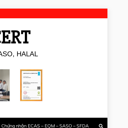
CERT
ASO, HALAL
Chứng nhận ECAS – EQM – SASO – SFDA