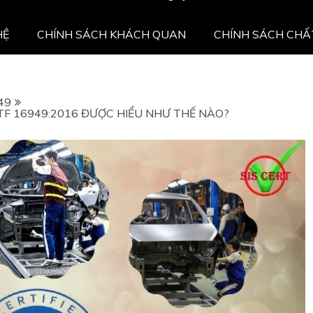
HỆ
CHÍNH SÁCH KHÁCH QUAN
CHÍNH SÁCH CHẤ
49
IATF 16949:2016 ĐƯỢC HIỂU NHƯ THẾ NÀO?