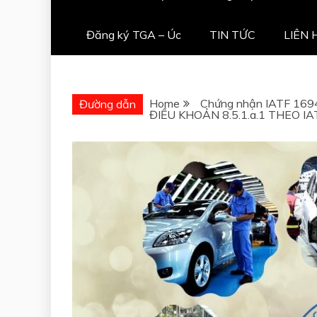
Đăng ký TGA – Úc
TIN TỨC
LIÊN 
Home
Chứng nhận IATF 169
Đường dẫn
ĐIỀU KHOẢN 8.5.1.a.1 THEO 