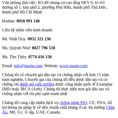
Văn phòng làm việc: B3-49 chung cư cao tầng SKY 9, 61-63
đường số 1, khu phố 2, phường Phú Hữu, thành phố Thủ Đức,
thành phố Hồ Chí Minh
Hotline:
0918 991 146
Liên hệ nhân viên kinh doanh:
Mr. Nhất Duy:
0932 321 236
Ms. Quỳnh Như:
0827 796 518
Ms. Thu Thúy:
0774 416 158
Email:
info@isosig.com
; Website:
www.isosig.com
Chúng tôi có chuyên gia đào tạo và chứng nhận với hơn 15 năm
kinh nghiệm. Chuyên gia của chúng tôi đều được đào tạo và có
chứng chỉ
đánh giá viên trưởng
được công nhận quốc tế Examplar
(Mỹ) hoặc IRCA (Anh). Chúng tôi thực hiện trọn gói đào tạo và
chứng nhận với chi phí cạnh tranh nhất
Chúng tôi cung cấp nhiều dịch vụ
chứng nhận ISO
, CE, FDA, hỗ
trợ thông tin pháp lý về tiêu chuẩn chất lượng ở các thị trường
Châu
Âu
, Mỹ, Úc, Ả rập, UAE, Canada.