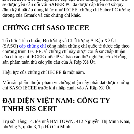
sẽ được yêu cầu đối với SABER PC đã được cấp trên cơ sở quy
định kỹ thuật áp dụng khác như IECEE, chứng chỉ Saber PC tương
đương của Gmark và các chứng chỉ khác.
CHỨNG CHỈ SASO IECEE
Tổ chức Tiêu chuẩn, Đo lường và Chất lượng Ả Rập Xê Út
(SASO)
cấp chứng chỉ
công nhận chứng chỉ quốc tế được cấp theo
chương trình IECEE, vì chứng chỉ này được coi là sự chấp thuận
của chứng chỉ IECEE quốc tế và báo cáo thử nghiệm, có xét rằng
sản phẩm tuân thủ các yêu cầu của Ả Rập Xê Út.
Hiệu lực của chứng chỉ IECEE là một năm.
Mỗi sản phẩm thuộc phạm vi chứng nhận này phải đạt được chứng
chỉ SASO IECEE trước khi nhập cảnh vào Ả Rập Xê Út.
ĐẠI DIỆN VIỆT NAM: CÔNG TY
TNHH SIS CERT
Trụ sở: Tầng 14, tòa nhà HM TOWN, 412 Nguyễn Thị Minh Khai,
phường 5, quận 3, Tp Hồ Chí Minh