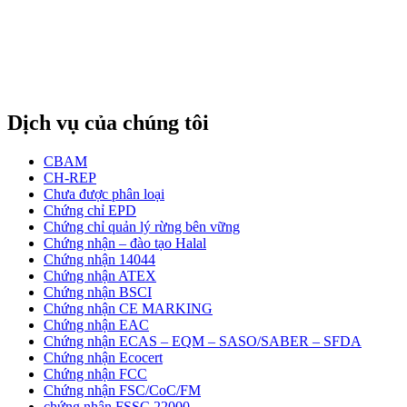
Dịch vụ của chúng tôi
CBAM
CH-REP
Chưa được phân loại
Chứng chỉ EPD
Chứng chỉ quản lý rừng bên vững
Chứng nhận – đào tạo Halal
Chứng nhận 14044
Chứng nhận ATEX
Chứng nhận BSCI
Chứng nhận CE MARKING
Chứng nhận EAC
Chứng nhận ECAS – EQM – SASO/SABER – SFDA
Chứng nhận Ecocert
Chứng nhận FCC
Chứng nhận FSC/CoC/FM
chứng nhận FSSC 22000