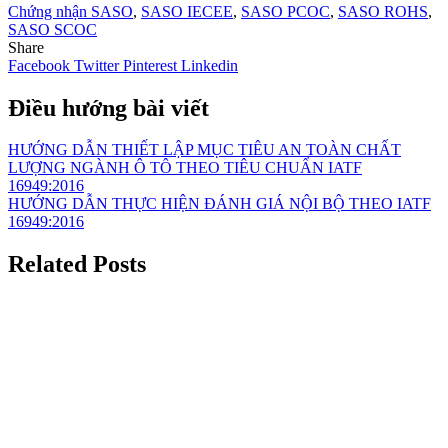
Chứng nhận SASO
,
SASO IECEE
,
SASO PCOC
,
SASO ROHS
,
SASO SCOC
Share
Facebook
Twitter
Pinterest
Linkedin
Điều hướng bài viết
HƯỚNG DẪN THIẾT LẬP MỤC TIÊU AN TOÀN CHẤT
LƯỢNG NGÀNH Ô TÔ THEO TIÊU CHUẨN IATF
16949:2016
HƯỚNG DẪN THỰC HIỆN ĐÁNH GIÁ NỘI BỘ THEO IATF
16949:2016
Related Posts