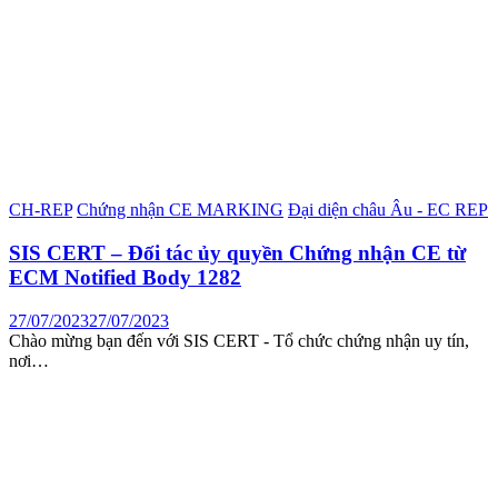
CH-REP
Chứng nhận CE MARKING
Đại diện châu Âu - EC REP
SIS CERT – Đối tác ủy quyền Chứng nhận CE từ
ECM Notified Body 1282
27/07/2023
27/07/2023
Chào mừng bạn đến với SIS CERT - Tổ chức chứng nhận uy tín,
nơi…