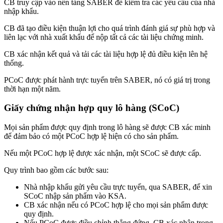
CB truy cập vào nền tảng SABER để kiểm tra các yêu cầu của nhà
nhập khẩu.
CB đã tạo điều kiện thuận lợi cho quá trình đánh giá sự phù hợp và
liên lạc với nhà xuất khẩu để nộp tất cả các tài liệu chứng minh.
CB xác nhận kết quả và tải các tài liệu hợp lệ đủ điều kiện lên hệ
thống.
PCoC được phát hành trực tuyến trên SABER, nó có giá trị trong
thời hạn một năm.
Giấy chứng nhận hợp quy lô hàng (SCoC)
Mọi sản phẩm được quy định trong lô hàng sẽ được CB xác minh
để đảm bảo có một PCoC hợp lệ hiện có cho sản phẩm.
Nếu một PCoC hợp lệ được xác nhận, một SCoC sẽ được cấp.
Quy trình bao gồm các bước sau:
Nhà nhập khẩu gửi yêu cầu trực tuyến, qua SABER, để xin
SCoC nhập sản phẩm vào KSA.
CB xác nhận nếu có PCoC hợp lệ cho mọi sản phẩm được
quy định.
Nếu PCoC được điều chỉnh thẳng đứng, CB xác nhận trong