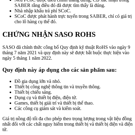
SABER rằng điều đó đã được tìm thấy là đúng.
Nhà nhập khẩu trả phí SCoC.
SCoC được phát hành trực tuyến trong SABER, chỉ có giá trị
cho lô hàng cụ thể đó.
CHỨNG
NHẬN
SASO ROHS
SASO đã chính thức công bố Quy định kỹ thuật RoHS vào ngày 9
tháng 7 năm 2021 và quy định này sẽ được bắt buộc thực hiện vào
ngày 5 tháng 1 năm 2022.
Quy định này áp dụng cho các sản phẩm sau:
Đồ gia dụng lớn và nhỏ.
Thiết bị công nghệ thông tin và truyền thông.
Thiết bị chiếu sáng.
Dụng cụ và thiết bị điện, điện tử.
Games, thiết bị giải trí và thiết bị thể thao.
Các công cụ giám sát và kiểm soát.
Giá trị nồng độ tối đa cho phép theo trọng lượng trong vật liệu đồng
nhất đối với các chất nguy hiểm trong thiết bị và thiết bị điện và điện
tử.