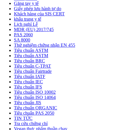
Găng tay y tế
Giấy phép lưu hành tự do
Khách hàng của SIS CERT
khẩu trang y tế
Lịch nghỉ Lễ
MDR (EU) 2017/745
PAS 2060
SA 8000
Thử nghiệm chứng nhận EN 455
Tiêu chuẩn ASTM
Tiêu chuẩn ASTM
Tiêu chuẩn BRC
Tiêu chuẩn C-TPAT
Tiêu chuẩn Fairtrade
Tiêu chuẩn IATF
Tiêu chuẩn IEC
Tiêu chuẩn IFS
Tiêu chuẩn ISO 10002
Tiêu chuẩn ISO 14064
Tiêu chuẩn JIS
Tiêu chuẩn ORGANIC
Tiêu chuẩn PAS 2050
TIN TỨC
Tra cứu chứng chỉ
Vegan thực phẩm thuần chay