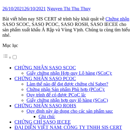
26/10/2021
26/10/2021
Nguyen Thi Thu Thuy
Bài viết hôm nay SIS CERT sẽ trình bày khái quát về
Chứng nhận
SASO SCOC, SASO PCOC, SASO ROSH, SASO IECEE cho
sản phẩm xuất khẩu Ả Rập và Vùng Vịnh. Chúng ta cùng tìm hiểu
nhé.
Mục lục
CHỨNG NHẬN SASO SCOC
Giấy chứng nhận Hợp quy Lô hàng (SCoC):
CHỨNG NHẬN SASO PCOC
Làm thế nào để đạt được chứng chỉ Saber?
Chứng nhận Sản phẩm Phù hợp (PCoC):
Quy trình để có được PCoC là:
Giấy chứng nhận hợp quy lô hàng (SCoC)
CHỨNG NHẬN SASO ROHS
Quy định này áp dụng cho các sản phẩm sau:
Ghi chú:
CHỨNG CHỈ SASO IECEE
ĐẠI DIỆN VIỆT NAM: CÔNG TY TNHH SIS CERT