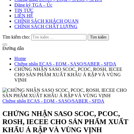
Đăng ký TGA – Úc
TIN TỨC
LIÊN HỆ
CHÍNH SÁCH KHÁCH QUAN
CHÍNH SÁCH CHẤT LƯỢNG
Tìm kiếm cho:
Đường dẫn
Home
Chứng nhận ECAS - EQM - SASO/SABER - SFDA
CHỨNG NHẬN SASO SCOC, PCOC, ROSH, IECEE
CHO SẢN PHẨM XUẤT KHẨU Ả RẬP VÀ VÙNG
VỊNH
Chứng nhận ECAS - EQM - SASO/SABER - SFDA
CHỨNG NHẬN SASO SCOC, PCOC,
ROSH, IECEE CHO SẢN PHẨM XUẤT
KHẨU Ả RẬP VÀ VÙNG VỊNH