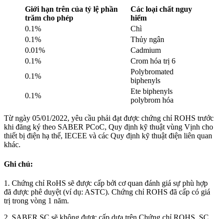
Giới hạn trên của tỷ lệ phần
Các loại chất nguy
trăm cho phép
hiểm
0.1%
Chì
0.1%
Thủy ngân
0.01%
Cadmium
0.1%
Crom hóa trị 6
Polybromated
0.1%
biphenyls
Ete biphenyls
0.1%
polybrom hóa
Từ ngày 05/01/2022, yêu cầu phải đạt được chứng chỉ ROHS trước
khi đăng ký theo SABER PCoC, Quy định kỹ thuật vùng Vịnh cho
thiết bị điện hạ thế, IECEE và các Quy định kỹ thuật điện liên quan
khác.
Ghi chú:
1. Chứng chỉ RoHS sẽ được cấp bởi cơ quan đánh giá sự phù hợp
đã được phê duyệt (ví dụ: ASTC). Chứng chỉ ROHS đã cấp có giá
trị trong vòng 1 năm.
2. SABER SC sẽ không được cấp dựa trên Chứng chỉ ROHS, SC